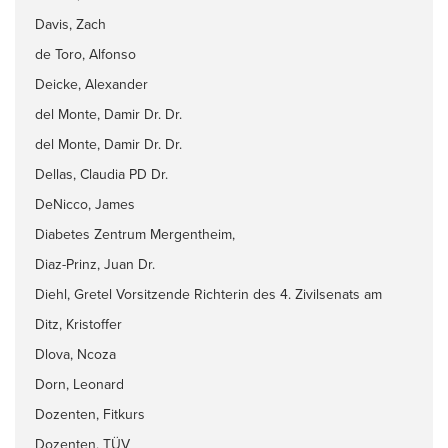
Davis, Zach
de Toro, Alfonso
Deicke, Alexander
del Monte, Damir Dr. Dr.
del Monte, Damir Dr. Dr.
Dellas, Claudia PD Dr.
DeNicco, James
Diabetes Zentrum Mergentheim,
Diaz-Prinz, Juan Dr.
Diehl, Gretel Vorsitzende Richterin des 4. Zivilsenats am
OLG Frankfurt
Ditz, Kristoffer
Dlova, Ncoza
Dorn, Leonard
Dozenten, Fitkurs
Dozenten, TÜV