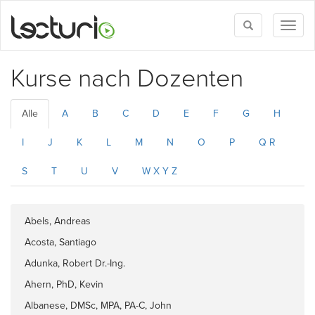
Toggle
Toggl
search
naviga
Kurse nach Dozenten
Alle
A
B
C
D
E
F
G
H
I
J
K
L
M
N
O
P
Q R
S
T
U
V
W X Y Z
Abels, Andreas
Acosta, Santiago
Adunka, Robert Dr.-Ing.
Ahern, PhD, Kevin
Albanese, DMSc, MPA, PA-C, John