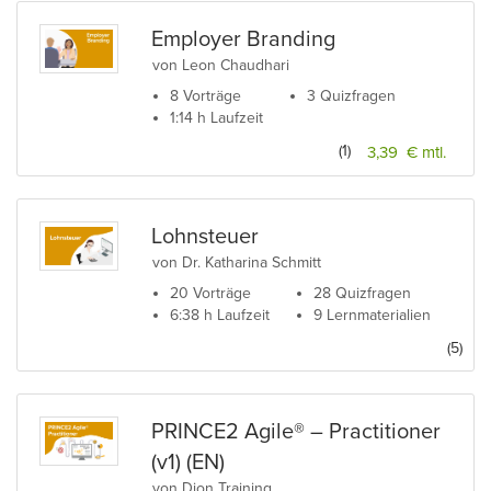
Employer Branding
von Leon Chaudhari
8 Vorträge
3 Quizfragen
1:14 h Laufzeit
(1)
3,39 € mtl.
Lohnsteuer
von Dr. Katharina Schmitt
20 Vorträge
28 Quizfragen
6:38 h Laufzeit
9 Lernmaterialien
(5)
PRINCE2 Agile® – Practitioner
(v1) (EN)
von Dion Training