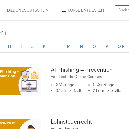
N
BILDUNGSGUTSCHEIN
KURSE ENTDECKEN
en
H
I
J
K
L
M
N
O
P
Q R
AI Phishing – Prevention
von Lecturio Online Courses
2 Vorträge
11 Quizfragen
0:15 h Laufzeit
2 Lernmaterialien
Lohnsteuerrecht
von Adrian Iwan