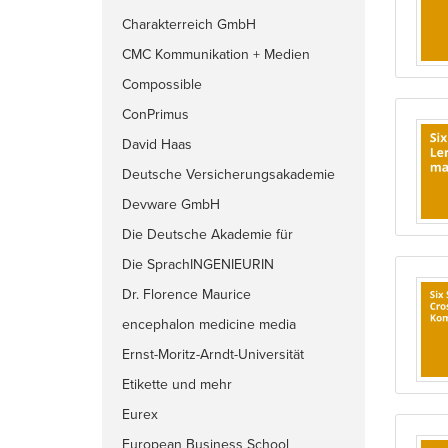
Charakterreich GmbH
CMC Kommunikation + Medien
Compossible
ConPrimus
David Haas
Deutsche Versicherungsakademie
Devware GmbH
Die Deutsche Akademie für
Training
Die SprachINGENIEURIN
Dr. Florence Maurice
encephalon medicine media
production GmbH
Ernst-Moritz-Arndt-Universität
Greifswald
Etikette und mehr
Eurex
European Business School