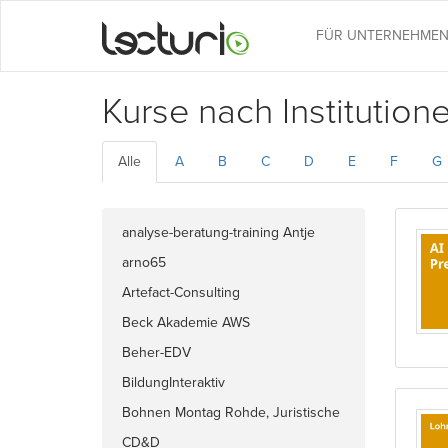
FÜR UNTERNEHME
Kurse nach Institution
Alle
A
B
C
D
E
F
G
analyse-beratung-training Antje
Barmeyer
arno65
Artefact-Consulting
Beck Akademie AWS
Beher-EDV
BildungInteraktiv
Bohnen Montag Rohde, Juristische
Intensivlehrgänge
CD&D