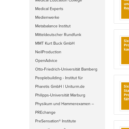
Medical Education College
Medical Experts
Medienwerke
Metabalance Institut
Mitteldeutscher Rundfunk
MMT Kurt Buck GmbH
NeilProduction
OpenAdvice
Otto-Friedrich-Universität Bamberg
Peoplebuilding - Institut für
nachhaltige Effektivität
Pharetis GmbH | Uniturm.de
Philipps-Universität Marburg
Physikum und Hammerexamen –
Lecturio-Med
PREchange
PreSensation® Institute