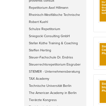
proventis consult
Repetitorium Axel Hillmann
Rheinisch-Westfälische Technische
Hochschule Aachen (RWTH)
Robert Kuehl
Schulze Repetitorium
Sniegocki Consulting GmbH
Stefan Küthe Training & Coaching
Steffen Herting
Steuer-Fachschule Dr. Endriss
GmbH & Co. KG
Steuerrechtsrepetitorium Eisgruber
STIEMER - Unternehmensberatung
+ Trainingsportal für Einkauf &
TAX Academy
Controlling
Technische Universität Berlin
The American Academy in Berlin
Tierärzte Kongress