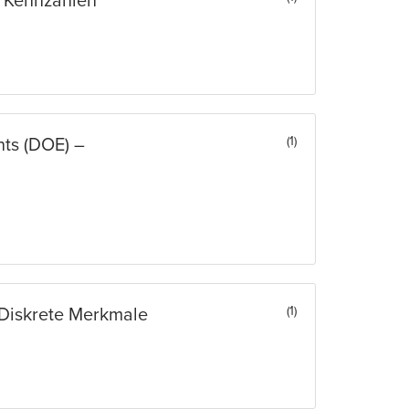
 Kennzahlen
(1)
nts (DOE) –
(1)
– Diskrete Merkmale