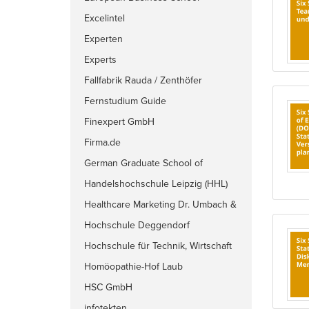
Excelintel
Experten
Experts
Fallfabrik Rauda / Zenthöfer
Fernstudium Guide
Finexpert GmbH
Firma.de
German Graduate School of
Management and Law (GGS)
Handelshochschule Leipzig (HHL)
Healthcare Marketing Dr. Umbach &
Partner
Hochschule Deggendorf
Hochschule für Technik, Wirtschaft
und Kultur Leipzig
Homöopathie-Hof Laub
HSC GmbH
infotekten