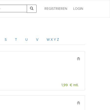
REGISTRIEREN
LOGIN
S
T
U
V
W X Y Z
(1)
1,99 € mtl.
(1)