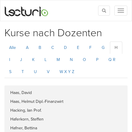
Toggle
Toggl
search
naviga
Kurse nach Dozenten
Alle
A
B
C
D
E
F
G
H
I
J
K
L
M
N
O
P
Q R
S
T
U
V
W X Y Z
Haas, David
Haas, Helmut Dipl.-Finanzwirt
Hacking, Ian Prof.
Haferkorn, Steffen
Hafner, Bettina