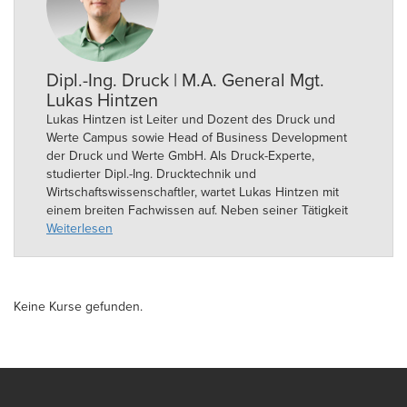
Dipl.-Ing. Druck | M.A. General Mgt.
Lukas Hintzen
Lukas Hintzen ist Leiter und Dozent des Druck und
Werte Campus sowie Head of Business Development
der Druck und Werte GmbH. Als Druck-Experte,
studierter Dipl.-Ing. Drucktechnik und
Wirtschaftswissenschaftler, wartet Lukas Hintzen mit
einem breiten Fachwissen auf. Neben seiner Tätigkeit
als Dozent ist der auch für die Kundenbetreuung und
Weiterlesen
das strategische Marketing der Druck und Werte GmbH
verantwortlich. Ihm geht es vor allem darum, das
grundlegende Wissen zu vermitteln um ein besseres
Verständnis für die Prozesse und Möglichkeiten der
Keine Kurse gefunden.
Printmedien aufzubauen und es den Anwendern zu
ermöglichen ihre Produktionsabteilung oder ihre
Dienstleister besser zu instruieren und ihr
Printmanagement optimal steuern zu können. Weitere
Informationen unter http://druckundwerte-