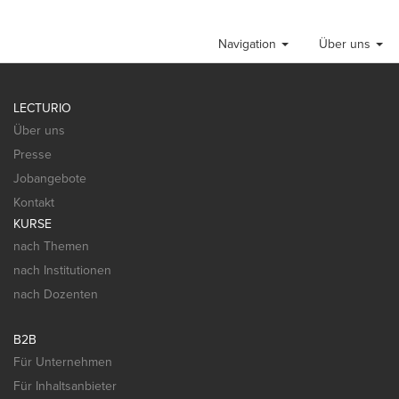
Navigation
Über uns
LECTURIO
Über uns
Presse
Jobangebote
Kontakt
KURSE
nach Themen
nach Institutionen
nach Dozenten
B2B
Für Unternehmen
Für Inhaltsanbieter