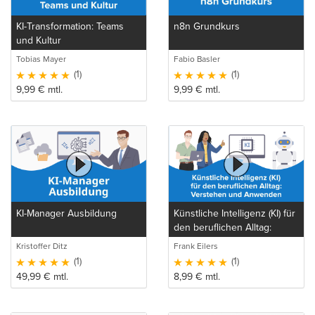
KI-Transformation: Teams
n8n Grundkurs
und Kultur
Tobias Mayer
Fabio Basler
(1)
(1)
9,99
€
mtl.
9,99
€
mtl.
KI-Manager Ausbildung
Künstliche Intelligenz (KI) für
den beruflichen Alltag:
Verstehen und Anwenden
Kristoffer Ditz
Frank Eilers
(1)
(1)
49,99
€
mtl.
8,99
€
mtl.