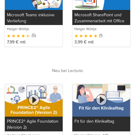
Microsoft Teams inklusive
Microsoft SharePoint und
Vertiefung
Zusammenarbeit mit Office
365
Holger Wöltje
Holger Wöltje
(5)
(1)
7,99
€
mtl.
3,99
€
mtl.
Neu bei Lecturio
PRINCE2® Agile Foundation
Fit für den Klinikalltag
(Version 2)