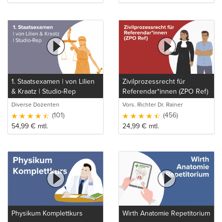
1. Staatsexamen | von Lilien
Zivilprozessrecht für
& Kraatz | Studio-Rep
Referendar*innen (ZPO Ref)
Diverse Dozenten
Vors. Richter Dr. Rainer
Oberheim
(101)
(456)
54,99
€
mtl.
24,99
€
mtl.
Physikum Komplettkurs
Wirth Anatomie Repetitorium