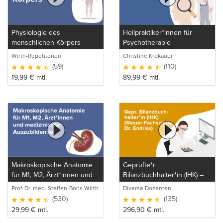
Physiologie des
Heilpraktiker*innen für
menschlichen Körpers
Psychotherapie
Wirth-Repetitorien
Christine Krokauer
(59)
(110)
19,99
€
mtl.
89,99
€
mtl.
Makroskopische Anatomie
Geprüfte*r
für M1, M2, Ärzt*innen und
Bilanzbuchhalter*in (IHK) –
medizinische Auszubildende
Bachelor Professional in
Prof. Dr. med. Steffen-Boris Wirth
Diverse Dozenten
Bilanzbuchhaltung (Steuer-
(1)
(530)
(135)
Fachschule Dr. Endriss)
29,99
€
mtl.
296,90
€
mtl.