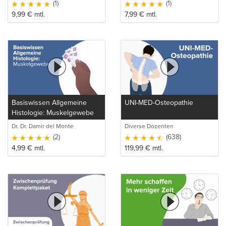
(1)
(1)
9,99
€
mtl.
7,99
€
mtl.
Basiswissen Allgemeine
UNI-MED-Osteopathie
Histologie: Muskelgewebe
Dr. Dr. Damir del Monte
Diverse Dozenten
(2)
(638)
4,99
€
mtl.
119,99
€
mtl.