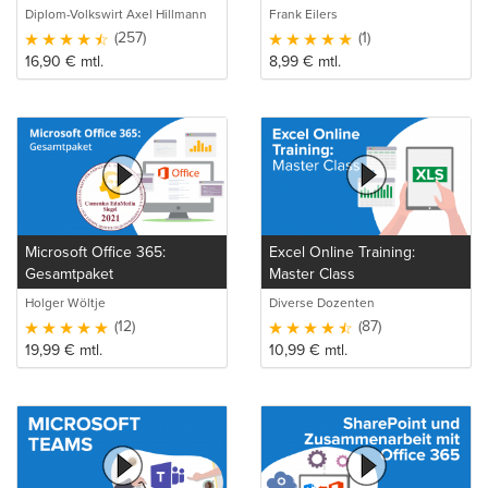
Verstehen und Anwenden
Diplom-Volkswirt Axel Hillmann
Frank Eilers
(257)
(1)
16,90
€
mtl.
8,99
€
mtl.
Microsoft Office 365:
Excel Online Training:
Gesamtpaket
Master Class
Holger Wöltje
Diverse Dozenten
(12)
(87)
19,99
€
mtl.
10,99
€
mtl.