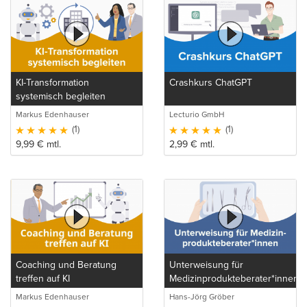
KI-Transformation
Crashkurs ChatGPT
systemisch begleiten
Markus Edenhauser
Lecturio GmbH
(1)
(1)
9,99
€
mtl.
2,99
€
mtl.
Coaching und Beratung
Unterweisung für
treffen auf KI
Medizinprodukteberater*innen
Markus Edenhauser
Hans-Jörg Gröber