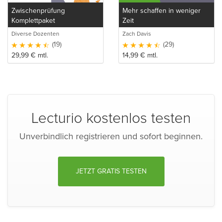
Zwischenprüfung
Mehr schaffen in weniger
Komplettpaket
Zeit
Diverse Dozenten
Zach Davis
(19)
(29)
29,99
€
mtl.
14,99
€
mtl.
Lecturio kostenlos testen
Unverbindlich registrieren und sofort beginnen.
JETZT GRATIS TESTEN