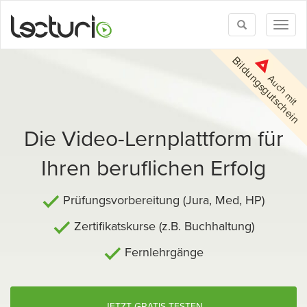
Toggle
Toggl
search
naviga
Bildungsgutschein
Auch mit
Die Video-Lernplattform für
Ihren beruflichen Erfolg
Prüfungsvorbereitung (Jura, Med, HP)
Zertifikatskurse (z.B. Buchhaltung)
Fernlehrgänge
JETZT GRATIS TESTEN