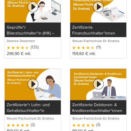
Geprüfte*r
Zertifizierte
Bilanzbuchhalter*in (IHK) –
Finanzbuchhalter*innen
Bachelor Professional in
(Steuer-Fachschule Dr.
Diverse Dozenten
Steuer-Fachschule Dr. Endriss
Bilanzbuchhaltung (Steuer-
Endriss)
GmbH & Co. KG
(135)
(11)
Fachschule Dr. Endriss)
296,90
€
mtl.
159,60
€
mtl.
Zertifizierte*r Lohn- und
Zertifizierte Debitoren- &
Gehaltsbuchhalter*in
Kreditorenbuchhalter*innen
(Steuer-Fachschule Dr.
(Steuer-Fachschule Dr.
Steuer-Fachschule Dr. Endriss
Steuer-Fachschule Dr. Endriss
Endriss)
Endriss)
GmbH & Co. KG
GmbH & Co. KG
(2)
(3)