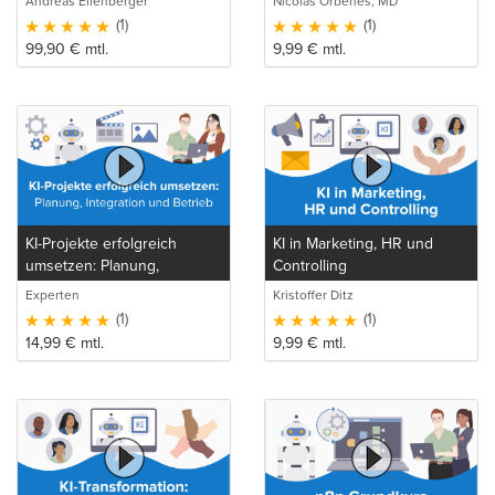
Andreas Ellenberger
Nicolas Orbenes, MD
(1)
(1)
99,90
€
mtl.
9,99
€
mtl.
KI-Projekte erfolgreich
KI in Marketing, HR und
umsetzen: Planung,
Controlling
Integration und Betrieb
Experten
Kristoffer Ditz
(1)
(1)
14,99
€
mtl.
9,99
€
mtl.