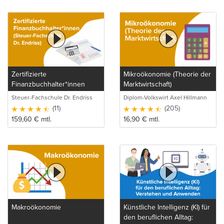
Zertifizierte
Mikroökonomie (Theorie der
Finanzbuchhalter*innen
Marktwirtschaft)
(Steuer-Fachschule Dr.
Steuer-Fachschule Dr. Endriss
Diplom-Volkswirt Axel Hillmann
Endriss)
GmbH & Co. KG
(11)
(205)
159,60
€
mtl.
16,90
€
mtl.
Makroökonomie
Künstliche Intelligenz (KI) für
den beruflichen Alltag: