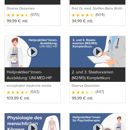
Diverse Dozenten
Prof. Dr. med. Steffen-Boris Wirth
(1)
(970)
(604)
99,99
€
mtl.
34,99
€
mtl.
Heilpraktiker*innen-
2. und 3. Staatsexamen
Ausbildung: UNI-MED-HP
(M2/M3) Komplettkurs
encephalon medicine media
Diverse Dozenten
production GmbH
(543)
(447)
109,99
€
mtl.
99,99
€
mtl.