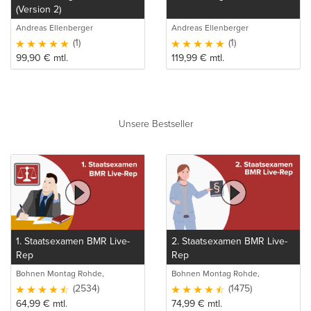
(Version 2)
Andreas Ellenberger
Andreas Ellenberger
(1)
(1)
99,90
€
mtl.
119,99
€
mtl.
Unsere Bestseller
1. Staatsexamen BMR Live-
2. Staatsexamen BMR Live-
Rep
Rep
Bohnen Montag Rohde,
Bohnen Montag Rohde,
Juristische Intensivlehrgänge
Juristische Intensivlehrgänge
(2534)
(1475)
64,99
€
mtl.
74,99
€
mtl.