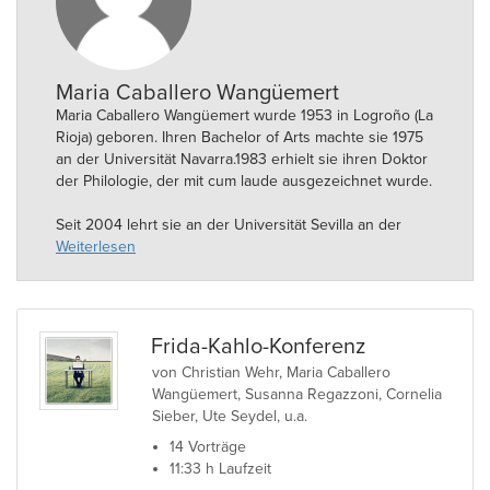
Maria Caballero Wangüemert
Maria Caballero Wangüemert wurde 1953 in Logroño (La
Rioja) geboren. Ihren Bachelor of Arts machte sie 1975
an der Universität Navarra.1983 erhielt sie ihren Doktor
der Philologie, der mit cum laude ausgezeichnet wurde.
Seit 2004 lehrt sie an der Universität Sevilla an der
Fakultät für Phililogie in der Abteilung für moderne
Weiterlesen
Sprachen im Bereich der amerikanischen Literatur.
Frida-Kahlo-Konferenz
von Christian Wehr, Maria Caballero
Wangüemert, Susanna Regazzoni, Cornelia
Sieber, Ute Seydel, u.a.
14 Vorträge
11:33 h Laufzeit