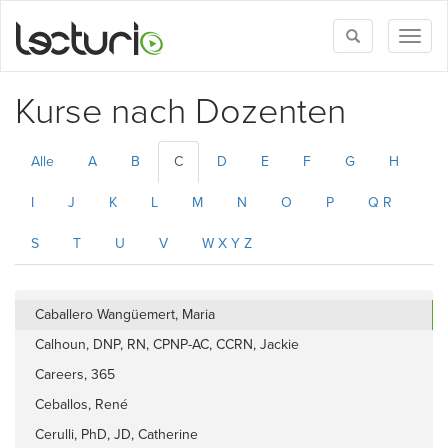
Toggle
Toggl
search
naviga
Kurse nach Dozenten
Alle
A
B
C
D
E
F
G
H
I
J
K
L
M
N
O
P
Q R
S
T
U
V
W X Y Z
Caballero Wangüemert, Maria
Calhoun, DNP, RN, CPNP-AC, CCRN, Jackie
Careers, 365
Ceballos, René
Cerulli, PhD, JD, Catherine