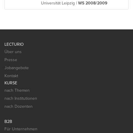
Universität Leipzig |
WS 2008/2009
LECTURIO
Über uns
Presse
Jobangebote
Kontakt
KURSE
nach Themen
nach Institutionen
nach Dozenten
B2B
Für Unternehmen