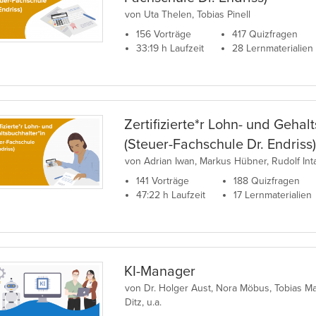
von Uta Thelen, Tobias Pinell
156 Vorträge
417 Quizfragen
33:19 h Laufzeit
28 Lernmaterialien
Zertifizierte*r Lohn- und Gehal
(Steuer-Fachschule Dr. Endriss
von Adrian Iwan, Markus Hübner, Rudolf Int
141 Vorträge
188 Quizfragen
47:22 h Laufzeit
17 Lernmaterialien
KI-Manager
von Dr. Holger Aust, Nora Möbus, Tobias Maye
Ditz, u.a.