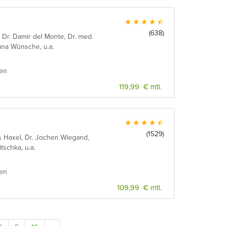
(638)
r. Dr. Damir del Monte, Dr. med.
Jana Wünsche, u.a.
ien
119,99 € mtl.
(1529)
s Haxel, Dr. Jochen Wiegand,
tschka, u.a.
ien
109,99 € mtl.