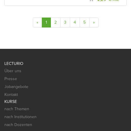
«
1
2
3
4
5
»
LECTURIO
Über uns
Presse
Jobangebote
Kontakt
KURSE
nach Themen
nach Institutionen
nach Dozenten