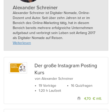
Alexander Schreiner
Alexander Schreiner ist Digitaler Nomade, Online-
Dozent und Autor. Seit über zehn Jahren ist er im
Bereich des Online-Marketing tätig, hat in diesem
Bereich bereits mehrere erfolgreiche Unternehmen
aufgebaut und verbringt sein Leben seit Anfang 2017
als Digitaler Nomade auf Reisen.
Weiterlesen
Er weiß, wie Online-Marken und -Profile aufgebaut und
entsprechende Projekte umgesetzt werden müssen,
um seriöse Erfolge zu erzielen.
Insbesondere die Wissensvermittlung durch Online
Der große Instagram Posting
Kurse und durch das individuelle Coaching im Online-
Kurs
Marketing zählen zu seinen Stärken.
von Alexander Schreiner
19 Vorträge
16 Quizfragen
1:20 h Laufzeit
(1)
4,70 € mtl.