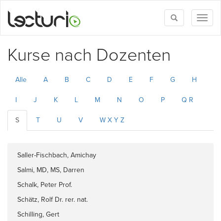
Toggle
Toggl
search
naviga
Kurse nach Dozenten
Alle
A
B
C
D
E
F
G
H
I
J
K
L
M
N
O
P
Q R
S
T
U
V
W X Y Z
Saller-Fischbach, Amichay
Salmi, MD, MS, Darren
Schalk, Peter Prof.
Schätz, Rolf Dr. rer. nat.
Schilling, Gert