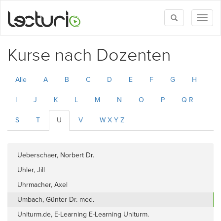
Toggle
Toggl
search
naviga
Kurse nach Dozenten
Alle
A
B
C
D
E
F
G
H
I
J
K
L
M
N
O
P
Q R
S
T
U
V
W X Y Z
Ueberschaer, Norbert Dr.
Uhler, Jill
Uhrmacher, Axel
Umbach, Günter Dr. med.
Uniturm.de, E-Learning E-Learning Uniturm.