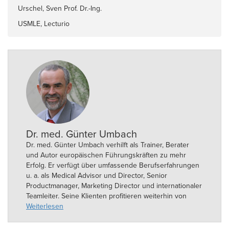
Urschel, Sven Prof. Dr.-Ing.
USMLE, Lecturio
Dr. med. Günter Umbach
Dr. med. Günter Umbach verhilft als Trainer, Berater
und Autor europäischen Führungskräften zu mehr
Erfolg. Er verfügt über umfassende Berufserfahrungen
u. a. als Medical Advisor und Director, Senior
Productmanager, Marketing Director und internationaler
Teamleiter. Seine Klienten profitieren weiterhin von
seinen medizinischen Erfahrungen als Facharzt für
Weiterlesen
Frauenheilkunde und
Geburtshilfe
, wissenschaftlicher
Mitarbeiter der Universität von Texas, Gastprofessor