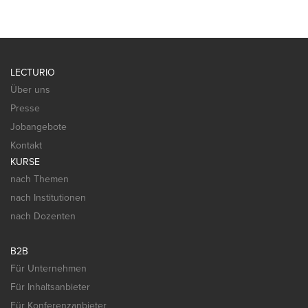
LECTURIO
Über uns
Presse
Jobangebote
Kontakt
KURSE
nach Themen
nach Institutionen
nach Dozenten
B2B
Für Unternehmen
Für Inhaltsanbieter
Für Konferenzanbieter