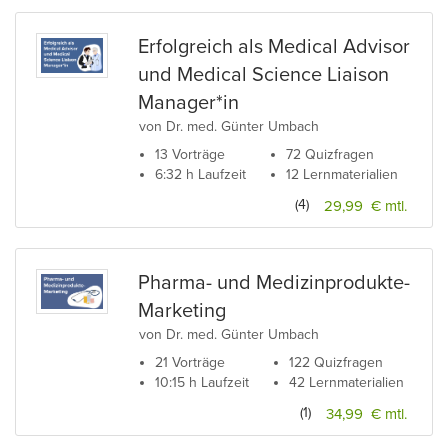
der Universität in Bilbao und Lehrbeauftragter für den
Master of Pharmaceutical Medicine der Universität
Erfolgreich als Medical Advisor
Duisburg-Essen.
und Medical Science Liaison
Dr. med. Günter Umbach ist außerdem Senior Associate
Manager*in
des Management Centre Europe in Brüssel sowie
von Dr. med. Günter Umbach
Mitglied der Global Speakers Federation, der German
13 Vorträge
72 Quizfragen
Speakers Association und des Institute of Management
6:32 h Laufzeit
12 Lernmaterialien
Consultants der USA. Er ist Autor zahlreicher
Fachartikel, Videos und international veröffentlichter
(4)
29,99 € mtl.
Business-Ratgeber. Führende und internationale
Pharma-Unternehmen, Dienstleister und
Forschungsinstitute nutzen seine lebendigen
Workshops und Beratungen, um Kunden zu gewinnen
Pharma- und Medizinprodukte-
und ihre Marktposition zu stärken.
Marketing
von Dr. med. Günter Umbach
21 Vorträge
122 Quizfragen
10:15 h Laufzeit
42 Lernmaterialien
(1)
34,99 € mtl.