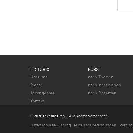
LECTURIO
KURSE
Über uns
nach Themen
Presse
nach Institutionen
Jobangebote
nach Dozenten
Kontakt
© 2026 Lecturio GmbH. Alle Rechte vorbehalten.
Datenschutzerklärung
Nutzungsbedingungen
Vertra