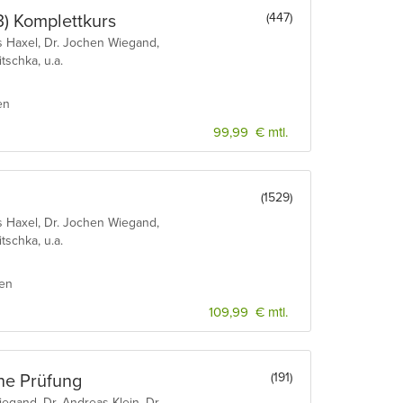
(447)
) Komplettkurs
s Haxel, Dr. Jochen Wiegand,
tschka, u.a.
en
99,99 € mtl.
(1529)
s Haxel, Dr. Jochen Wiegand,
tschka, u.a.
ien
109,99 € mtl.
(191)
he Prüfung
egand, Dr. Andreas Klein, Dr.