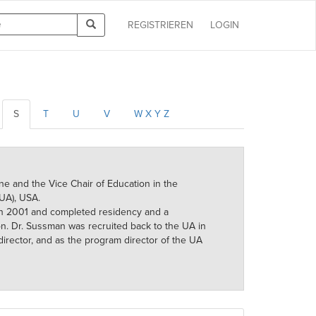
REGISTRIEREN
LOGIN
S
T
U
V
W X Y Z
e and the Vice Chair of Education in the
(UA), USA.
in 2001 and completed residency and a
n. Dr. Sussman was recruited back to the UA in
irector, and as the program director of the UA
eaching, she has been distinguished with multiple
hrology.