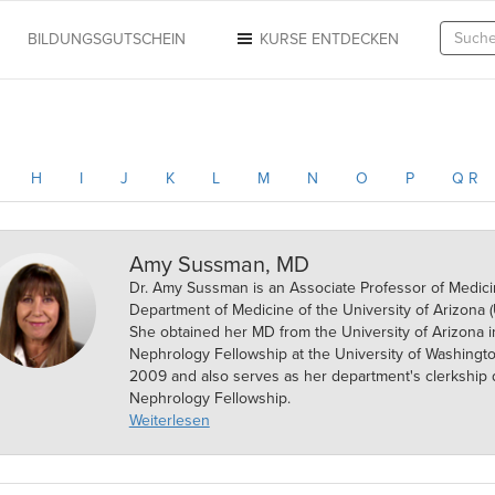
N
BILDUNGSGUTSCHEIN
KURSE ENTDECKEN
H
I
J
K
L
M
N
O
P
Q R
Amy Sussman, MD
Dr. Amy Sussman is an Associate Professor of Medicin
Department of Medicine of the University of Arizona 
She obtained her MD from the University of Arizona 
Nephrology Fellowship at the University of Washingto
2009 and also serves as her department's clerkship d
Nephrology Fellowship.
Because of her strong emphasis on medical student t
Weiterlesen
teaching awards in the UA College of Medicine.
Within Lecturio, Dr. Sussman teaches courses on Nep