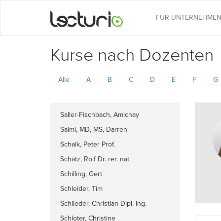
FÜR UNTERNEHME
Kurse nach Dozenten
Alle
A
B
C
D
E
F
G
Saller-Fischbach, Amichay
Salmi, MD, MS, Darren
Schalk, Peter Prof.
Schätz, Rolf Dr. rer. nat.
Schilling, Gert
Schleider, Tim
Schlieder, Christian Dipl.-Ing.
Schloter, Christine