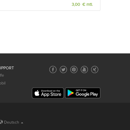
3,00 € mtl.
UPPORT
lfe
bil
Deutsch