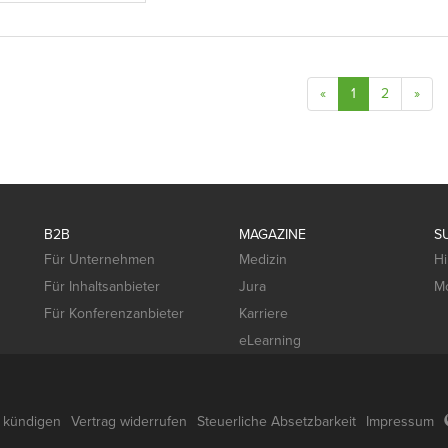
«
1
2
»
B2B
MAGAZINE
S
Für Unternehmen
Medizin
Hi
Für Inhaltsanbieter
Jura
Mo
Für Konferenzanbieter
Karriere
eLearning
g kündigen
Vertrag widerrufen
Steuerliche Absetzbarkeit
Impressum