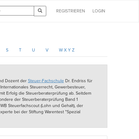
REGISTRIEREN
LOGIN
S
T
U
V
W X Y Z
und Dozent der
Steuer-Fachschule
Dr. Endriss für
Internationales Steuerrecht, Gewerbesteuer,
mit Erfolg die Steuerberaterprüfung ab. Seitdem
sondere der Steuerberaterprüfung Band 1
 NWB Steuerfachscout (Lohn und Gehalt), der
experte bei der Stiftung Warentest "Spezial
 aktuellen Steuerrechts durch und ist
sen.