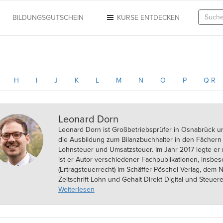
N
BILDUNGSGUTSCHEIN
KURSE ENTDECKEN
H
I
J
K
L
M
N
O
P
Q R
Leonard Dorn
Leonard Dorn ist Großbetriebsprüfer in Osnabrück 
die Ausbildung zum Bilanzbuchhalter in den Fächern 
Lohnsteuer und Umsatzsteuer. Im Jahr 2017 legte er 
ist er Autor verschiedener Fachpublikationen, insbe
(Ertragsteuerrecht) im Schäffer-Pöschel Verlag, dem
Zeitschrift Lohn und Gehalt Direkt Digital und Steuer
Steuern". Weiterhin führt er Seminare im Bereich des
Weiterlesen
Lehrbeauftragter bei der Steuerakademie Niedersach