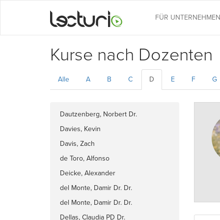
FÜR UNTERNEHME
Kurse nach Dozenten
Alle
A
B
C
D
E
F
G
Dautzenberg, Norbert Dr.
Davies, Kevin
Davis, Zach
de Toro, Alfonso
Deicke, Alexander
del Monte, Damir Dr. Dr.
del Monte, Damir Dr. Dr.
Dellas, Claudia PD Dr.