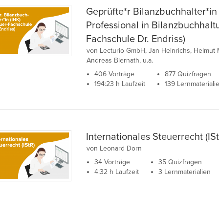
Geprüfte*r Bilanzbuchhalter*in
Professional in Bilanzbuchhalt
Fachschule Dr. Endriss)
von Lecturio GmbH, Jan Heinrichs, Helmut
Andreas Biernath, u.a.
406 Vorträge
877 Quizfragen
194:23 h Laufzeit
139 Lernmateriali
Internationales Steuerrecht (IS
von Leonard Dorn
34 Vorträge
35 Quizfragen
4:32 h Laufzeit
3 Lernmaterialien