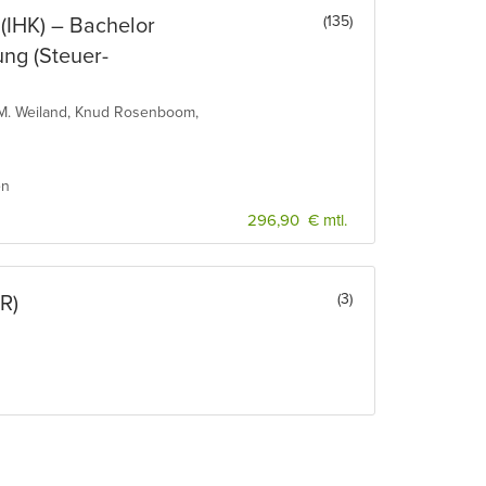
(135)
 (IHK) – Bachelor
ung (Steuer-
 M. Weiland, Knud Rosenboom,
en
296,90 € mtl.
(3)
tR)