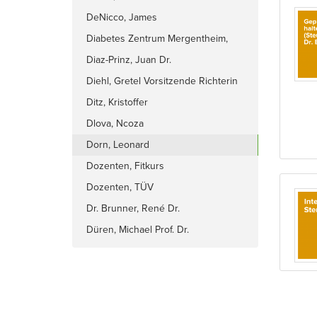
DeNicco, James
Diabetes Zentrum Mergentheim,
Diaz-Prinz, Juan Dr.
Diehl, Gretel Vorsitzende Richterin
des 4. Zivilsenats am OLG Frankfurt
Ditz, Kristoffer
Dlova, Ncoza
Dorn, Leonard
Dozenten, Fitkurs
Dozenten, TÜV
Dr. Brunner, René Dr.
Düren, Michael Prof. Dr.