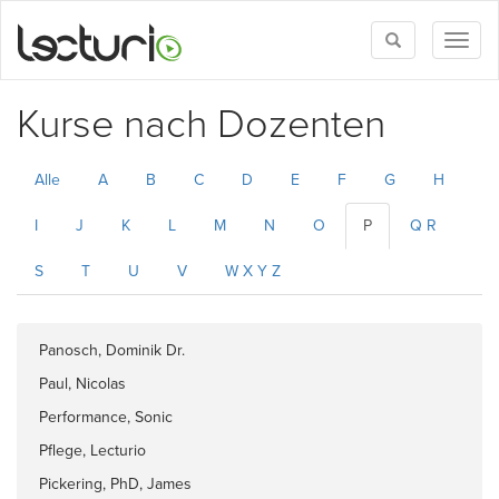
Toggle
Toggl
search
naviga
Kurse nach Dozenten
Alle
A
B
C
D
E
F
G
H
I
J
K
L
M
N
O
P
Q R
S
T
U
V
W X Y Z
Panosch, Dominik Dr.
Paul, Nicolas
Performance, Sonic
Pflege, Lecturio
Pickering, PhD, James