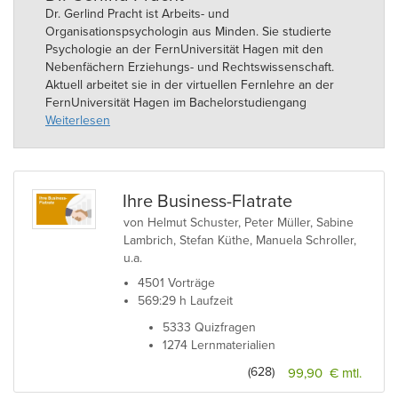
Dr. Gerlind Pracht ist Arbeits- und
Organisationspsychologin aus Minden. Sie studierte
Psychologie an der FernUniversität Hagen mit den
Nebenfächern Erziehungs- und Rechtswissenschaft.
Aktuell arbeitet sie in der virtuellen Fernlehre an der
FernUniversität Hagen im Bachelorstudiengang
Psychologie. Freiberuflich liegt ihr Schwerpunkt im
Weiterlesen
Bereich (Online-)Coaching, Training, Beratung und
Moderation sowie betriebliches
Gesundheitsmanagement und Führung.
Ihre Business-Flatrate
Weitere Informationen finden Sie hier:
von Helmut Schuster, Peter Müller, Sabine
http://www.gerlind-pracht.de
Lambrich, Stefan Küthe, Manuela Schroller,
u.a.
4501 Vorträge
569:29 h Laufzeit
5333 Quizfragen
1274 Lernmaterialien
(628)
99,90 € mtl.