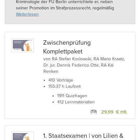
Kriminologie der FU Berlin unterrichtete er, neben
seiner Promotion im Strafprozessrecht, regelmäßig
Studenten und bereitete diese gezielt auf das
Weiterlesen
Staatsexamen vor. Seit 2018 ist RA Dr. Otte als
Strafverteidiger im Wirtschaftsstrafrecht in Berlin tätig.
Zwischenprüfung
Komplettpaket
von RA Stefan Koslowski, RA Mario Kraatz,
Dr. jur. Dennis Federico Otte, RA Kai
Renken
410 Vorträge
155:37 h Laufzeit
1911 Quizfragen
412 Lernmaterialien
(19)
29,99 € mtl.
1. Staatsexamen | von Lilien &