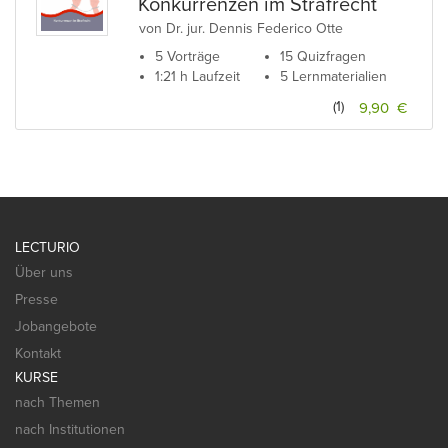
Konkurrenzen im Strafrecht
von Dr. jur. Dennis Federico Otte
5 Vorträge
15 Quizfragen
1:21 h Laufzeit
5 Lernmaterialien
(1)
9,90 €
LECTURIO
Über uns
Presse
Jobangebote
Kontakt
KURSE
nach Themen
nach Institutionen