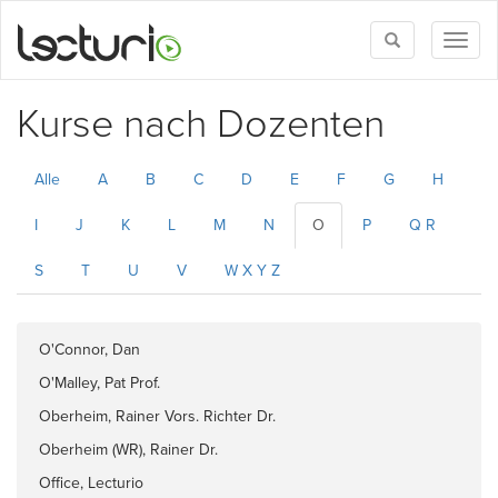
Toggle
Toggl
search
naviga
Kurse nach Dozenten
Alle
A
B
C
D
E
F
G
H
I
J
K
L
M
N
O
P
Q R
S
T
U
V
W X Y Z
O'Connor, Dan
O'Malley, Pat Prof.
Oberheim, Rainer Vors. Richter Dr.
Oberheim (WR), Rainer Dr.
Office, Lecturio