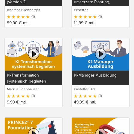
(Version 2)
umsetzen: Planung,
Integration und Betrieb
Andreas Ellenberger
Experten
(1)
(1)
99,90
€
mtl.
14,99
€
mtl.
KI-Transformation
KI-Manager Ausbildung
systemisch begleiten
Markus Edenhauser
Kristoffer Ditz
(1)
(1)
9,99
€
mtl.
49,99
€
mtl.