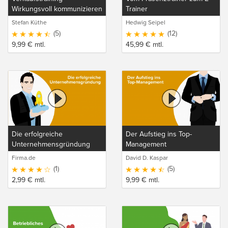
Wirkungsvoll kommunizieren
Trainer
und professionell verkaufen
Stefan Küthe
Hedwig Seipel
(5)
(12)
9,99
€
mtl.
45,99
€
mtl.
Die erfolgreiche
Der Aufstieg ins Top-
Unternehmensgründung
Management
Firma.de
David D. Kaspar
(1)
(5)
2,99
€
mtl.
9,99
€
mtl.