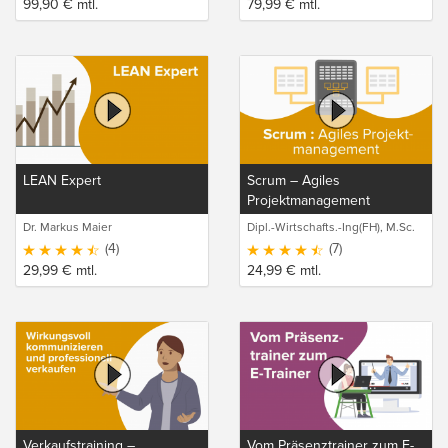
99,90
€
mtl.
79,99
€
mtl.
LEAN Expert
Scrum – Agiles
Projektmanagement
Dr. Markus Maier
Dipl.-Wirtschafts.-Ing(FH), M.Sc.
Sebastian Schneider
(4)
(7)
29,99
€
mtl.
24,99
€
mtl.
Verkaufstraining –
Vom Präsenztrainer zum E-