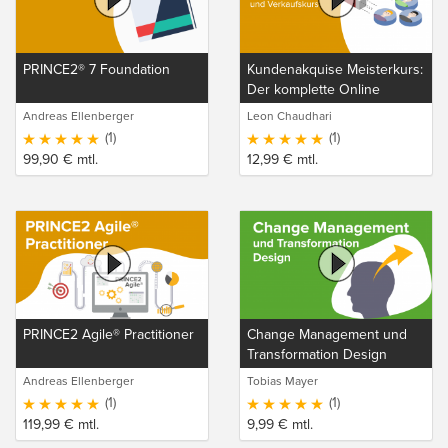
PRINCE2® 7 Foundation
Kundenakquise Meisterkurs:
Der komplette Online
Marketing und Verkaufskurs
Andreas Ellenberger
Leon Chaudhari
(1)
(1)
99,90
€
mtl.
12,99
€
mtl.
PRINCE2 Agile® Practitioner
Change Management und
Transformation Design
Andreas Ellenberger
Tobias Mayer
(1)
(1)
119,99
€
mtl.
9,99
€
mtl.