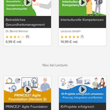
Betriebliches
Interkulturelle Kompetenzen
Gesundheitsmanagement
und Gesundheitspolitik
Dr. Bernd Werner
Lecturio GmbH
(6)
(1)
6,99
€
mtl.
14,99
€
mtl.
Neu bei Lecturio
PRINCE2® Agile Foundation
KI-Projekte erfolgreich