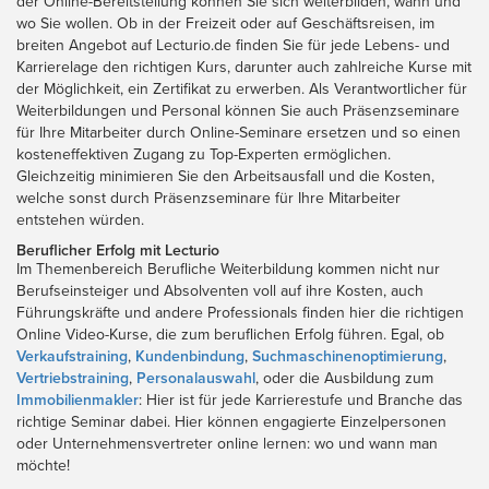
der Online-Bereitstellung können Sie sich weiterbilden, wann und
wo Sie wollen. Ob in der Freizeit oder auf Geschäftsreisen, im
breiten Angebot auf Lecturio.de finden Sie für jede Lebens- und
Karrierelage den richtigen Kurs, darunter auch zahlreiche Kurse mit
der Möglichkeit, ein Zertifikat zu erwerben. Als Verantwortlicher für
Weiterbildungen und Personal können Sie auch Präsenzseminare
für Ihre Mitarbeiter durch Online-Seminare ersetzen und so einen
kosteneffektiven Zugang zu Top-Experten ermöglichen.
Gleichzeitig minimieren Sie den Arbeitsausfall und die Kosten,
welche sonst durch Präsenzseminare für Ihre Mitarbeiter
entstehen würden.
Beruflicher Erfolg mit Lecturio
Im Themenbereich Berufliche Weiterbildung kommen nicht nur
Berufseinsteiger und Absolventen voll auf ihre Kosten, auch
Führungskräfte und andere Professionals finden hier die richtigen
Online Video-Kurse, die zum beruflichen Erfolg führen. Egal, ob
Verkaufstraining
,
Kundenbindung
,
Suchmaschinenoptimierung
,
Vertriebstraining
,
Personalauswahl
, oder die Ausbildung zum
Immobilienmakler
: Hier ist für jede Karrierestufe und Branche das
richtige Seminar dabei. Hier können engagierte Einzelpersonen
oder Unternehmensvertreter online lernen: wo und wann man
möchte!