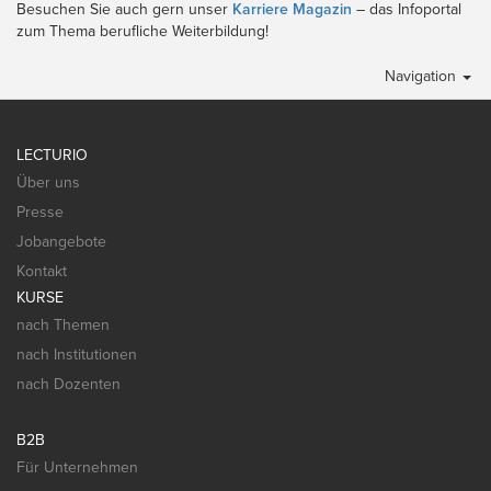
Besuchen Sie auch gern unser
Karriere Magazin
– das Infoportal
zum Thema berufliche Weiterbildung!
Navigation
LECTURIO
Über uns
Presse
Jobangebote
Kontakt
KURSE
nach Themen
nach Institutionen
nach Dozenten
B2B
Für Unternehmen