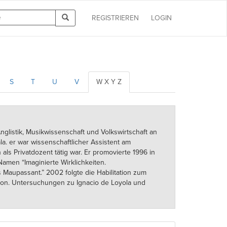
REGISTRIEREN
LOGIN
S
T
U
V
W X Y Z
Anglistik, Musikwissenschaft und Volkswirtschaft an
. er war wissenschaftlicher Assistent am
s Privatdozent tätig war. Er promovierte 1996 in
Namen “Imaginierte Wirklichkeiten.
 Maupassant.” 2002 folgte die Habilitation zum
tion. Untersuchungen zu Ignacio de Loyola und
den Lehrstuhl für Romanische
sität Eischstätt inne und war Drektor des
ren hielt er einige Gastvorlesungen in
s für Spanische und Französische