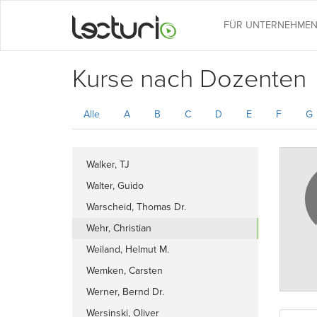
FÜR UNTERNEHME
Kurse nach Dozenten
Alle
A
B
C
D
E
F
G
Walker, TJ
Walter, Guido
Warscheid, Thomas Dr.
Wehr, Christian
Weiland, Helmut M.
Wemken, Carsten
Werner, Bernd Dr.
Wersinski, Oliver