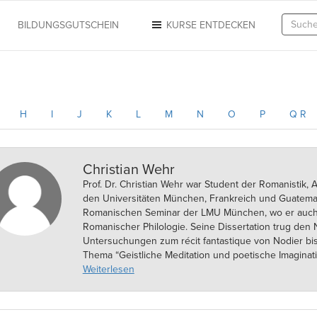
N
BILDUNGSGUTSCHEIN
KURSE ENTDECKEN
H
I
J
K
L
M
N
O
P
Q R
Christian Wehr
Prof. Dr. Christian Wehr war Student der Romanistik, 
den Universitäten München, Frankreich und Guatemala
Romanischen Seminar der LMU München, wo er auch al
Romanischer Philologie. Seine Dissertation trug den 
Untersuchungen zum récit fantastique von Nodier bis
Thema “Geistliche Meditation und poetische Imagina
Francisco de Quevedo.” Er hatte von 2004 bis 2013 
Weiterlesen
Literaturwissenschaften II an der Katholischen Univer
Zentralinstitutes für Lateinamerikastudien. Des Weite
Lateinamerika. Seit 2013 is er Inhaber des Lehrstuhl