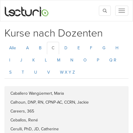
Toggle
Toggl
search
naviga
Kurse nach Dozenten
Alle
A
B
C
D
E
F
G
H
I
J
K
L
M
N
O
P
Q R
S
T
U
V
W X Y Z
Caballero Wangüemert, Maria
Calhoun, DNP, RN, CPNP-AC, CCRN, Jackie
Careers, 365
Ceballos, René
Cerulli, PhD, JD, Catherine