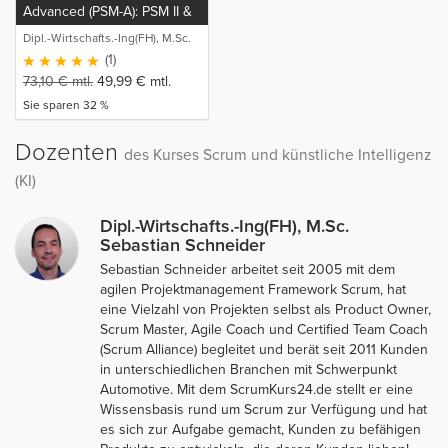
Advanced (PSM-A): PSM II &
Kanban
Dipl.-Wirtschafts.-Ing(FH), M.Sc.
Sebastian Schneider
(1)
73,10
€
mtl.
49,99
€
mtl.
Sie sparen 32 %
Dozenten
des Kurses Scrum und künstliche Intelligenz
(KI)
Dipl.-Wirtschafts.-Ing(FH), M.Sc.
Sebastian Schneider
Sebastian Schneider arbeitet seit 2005 mit dem
agilen Projektmanagement Framework Scrum, hat
eine Vielzahl von Projekten selbst als Product Owner,
Scrum Master, Agile Coach und Certified Team Coach
(Scrum Alliance) begleitet und berät seit 2011 Kunden
in unterschiedlichen Branchen mit Schwerpunkt
Automotive. Mit dem ScrumKurs24.de stellt er eine
Wissensbasis rund um Scrum zur Verfügung und hat
es sich zur Aufgabe gemacht, Kunden zu befähigen