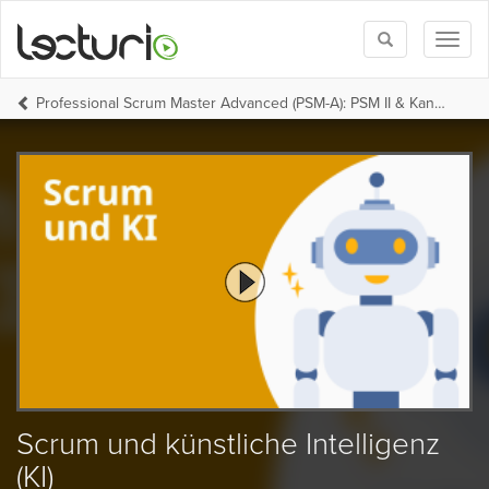
Toggle
Toggl
search
naviga
Professional Scrum Master Advanced (PSM-A): PSM II & Kanban
Scrum und künstliche Intelligenz
(KI)