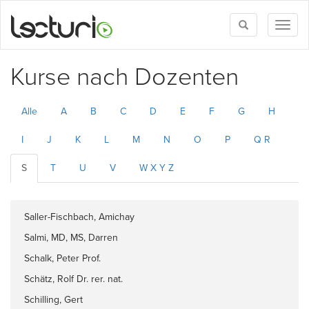
Toggle
Toggl
search
naviga
Kurse nach Dozenten
Alle
A
B
C
D
E
F
G
H
I
J
K
L
M
N
O
P
Q R
S
T
U
V
W X Y Z
Saller-Fischbach, Amichay
Salmi, MD, MS, Darren
Schalk, Peter Prof.
Schätz, Rolf Dr. rer. nat.
Schilling, Gert