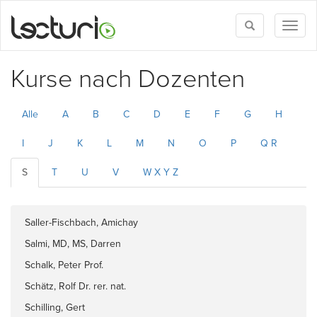
Toggle
Toggl
search
naviga
Kurse nach Dozenten
Alle
A
B
C
D
E
F
G
H
I
J
K
L
M
N
O
P
Q R
S
T
U
V
W X Y Z
Saller-Fischbach, Amichay
Salmi, MD, MS, Darren
Schalk, Peter Prof.
Schätz, Rolf Dr. rer. nat.
Schilling, Gert