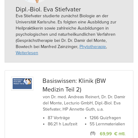
Dipl.-Biol. Eva Stiefvater
Eva Stiefvater studierte zunächst Biologie an der
Universität Karlsruhe. Es folgten eine Ausbildung zur
Heilpraktikerin sowie zahlreiche Ausbildungen in
psychologischen und naturheilkundlichen Verfahren
(Gesprächstherapie bei Dr. Dr. Damir del Monte,
Bowtech bei Manfred Zainzinger,
Phytotherapie
,
Regena-Therapie, allgemeine Naturheilverfahren).
Weiterlesen
Neben der Vermittlung von medizinischen
Grundlagenfächern, obliegen ihr am Privatinstitut
'encephalon' die Bereiche Lernmanagement,
Prüfungsvorbereitung und Prüfungstraining. Frau
Basiswissen: Klinik (BW
Stiefvater ist in eigener Praxis in Karlsruhe tätig.
Medizin Teil 2)
von Dr. med. Andreas Reinert, Dr. Dr. Damir
del Monte, Lecturio GmbH, Dipl.-Biol. Eva
Stiefvater, HP Annette Guth, u.a.
87 Vorträge
1266 Quizfragen
86:21 h Laufzeit
55 Lernmaterialien
(11)
69,99 € mtl.