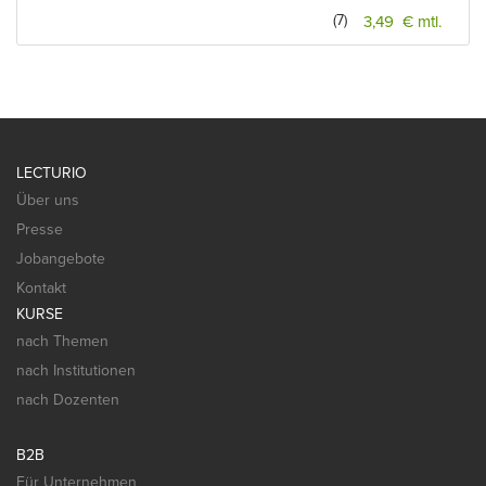
(7)
3,49 € mtl.
LECTURIO
Über uns
Presse
Jobangebote
Kontakt
KURSE
nach Themen
nach Institutionen
nach Dozenten
B2B
Für Unternehmen