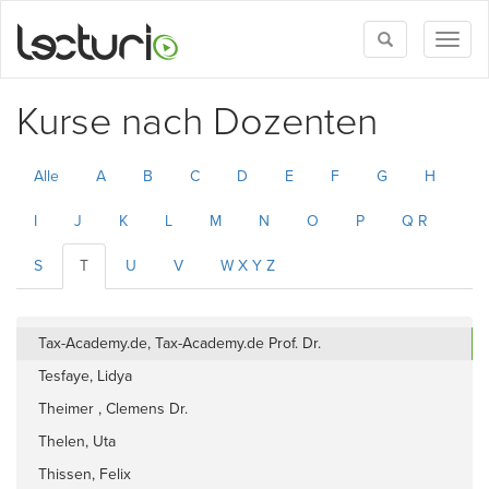
Toggle
Toggl
search
naviga
Kurse nach Dozenten
Alle
A
B
C
D
E
F
G
H
I
J
K
L
M
N
O
P
Q R
S
T
U
V
W X Y Z
Tax-Academy.de, Tax-Academy.de Prof. Dr.
Tesfaye, Lidya
Theimer , Clemens Dr.
Thelen, Uta
Thissen, Felix