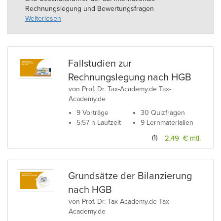
Rechnungslegung und Bewertungsfragen
spezialisierten Beratungsgesellschaft KLS Accounting &
Weiterlesen
Valuation GmbH in Köln.
Prof. Dr. Harald Kessler ist außerdem Lehrbeauftragter
an der Albert-Ludwigs-Universität Freiburg und an der
Fallstudien zur
Quadriga Hochschule Berlin.
Rechnungslegung nach HGB
von Prof. Dr. Tax-Academy.de Tax-
Academy.de
9 Vorträge
30 Quizfragen
5:57 h Laufzeit
9 Lernmaterialien
(1)
2,49 € mtl.
Grundsätze der Bilanzierung
nach HGB
von Prof. Dr. Tax-Academy.de Tax-
Academy.de