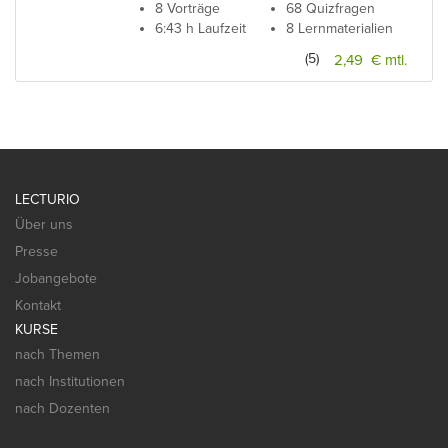
8 Vorträge
68 Quizfragen
6:43 h Laufzeit
8 Lernmaterialien
(5)
2,49 € mtl.
LECTURIO
Über uns
Presse
Jobangebote
Kontakt
KURSE
nach Themen
nach Institutionen
nach Dozenten