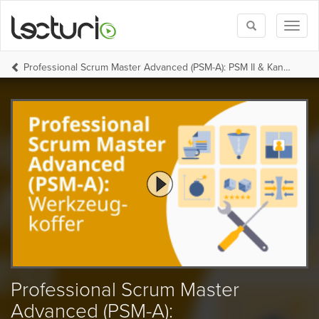
Toggle
Toggl
search
naviga
Professional Scrum Master Advanced (PSM-A): PSM II & Kanban
Professional Scrum Master
Advanced (PSM-A):