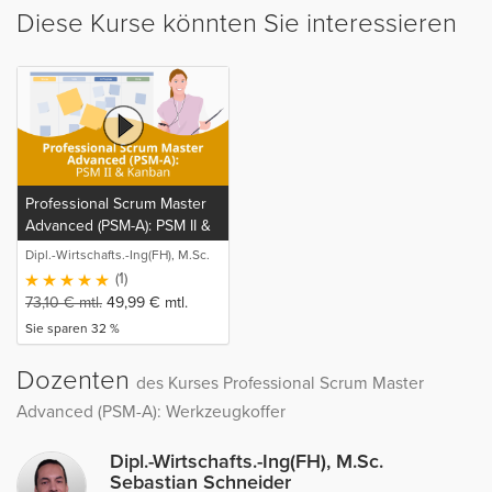
Diese Kurse könnten Sie interessieren
Professional Scrum Master
Advanced (PSM-A): PSM II &
Kanban
Dipl.-Wirtschafts.-Ing(FH), M.Sc.
Sebastian Schneider
(1)
73,10
€
mtl.
49,99
€
mtl.
Sie sparen 32 %
Dozenten
des Kurses Professional Scrum Master
Advanced (PSM-A): Werkzeugkoffer
Dipl.-Wirtschafts.-Ing(FH), M.Sc.
Sebastian Schneider