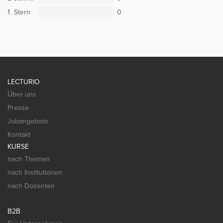
1 Stern
0
LECTURIO
Über uns
Presse
Jobangebote
Kontakt
KURSE
nach Themen
nach Institutionen
nach Dozenten
B2B