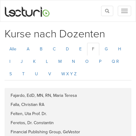
Toggle
Toggl
search
naviga
Kurse nach Dozenten
Alle
A
B
C
D
E
F
G
H
I
J
K
L
M
N
O
P
Q R
S
T
U
V
W X Y Z
Fajardo, EdD, MN, RN, Maria Teresa
Falla, Christian RA
Felten, Uta Prof. Dr.
Feretos, Dr. Constantin
Financial Publishing Group, GeVestor