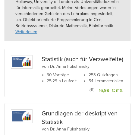
Holloway, University of London als Universitätsdozentin
für Informatik gearbeitet. Meine Vorlesungen waren in
verschiedenen Gebieten des Lehrplans angesiedelt,
u.a. Objekt-orientierte Programmierung in C++,
Betriebssysteme, Diskrete Mathematik, Bioinformatik
und Mathematik für Medizininformatiker. Meine
Weiterlesen
Forschungsschwerpunkte sind Populationsgenetik und
molekulare Evolution, Finanzmathematik, Optimierung,
Statistik, Algebra, endliche Gruppentheorie.
Statistik (auch für Verzweifelte)
Davor habe ich während meines Diplomstudiums in
von Dr. Anna Fukshansky
Mathematik und meiner Promotion mathematische
Vorlesungen in Tutoraten betreut und Schüler sowohl
30 Vorträge
253 Quizfragen
in Begabtenförderungsprogrammen als auch in Form
25:29 h Laufzeit
54 Lernmaterialien
von Nachhilfe unterrichtet.
(11)
16,99 € mtl.
Zur Zeit arbeite ich als Mathematikerin bei liquid-f,
einem jungen Unternehmen für (wirklich) unabhängige
Finanzplanung. Außerdem biete ich Training und
Grundlagen der deskriptiven
Lösungen in Mathematik.
Statistik
von Dr. Anna Fukshansky