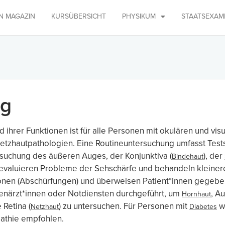
IN MAGAZIN
KURSÜBERSICHT
PHYSIKUM
STAATSEXAM
ng
hrer Funktionen ist für alle Personen mit okulären und vi
tzhautpathologien. Eine Routineuntersuchung umfasst Tests
suchung des äußeren Auges, der Konjunktiva (
), der
Bindehaut
evaluieren Probleme der Sehschärfe und behandeln kleiner
nen (Abschürfungen) und überweisen Patient*innen gegebene
närzt*innen oder Notdiensten durchgeführt, um
, A
Hornhaut
e Retina (
) zu untersuchen. Für Personen mit
w
Netzhaut
Diabetes
athie empfohlen.