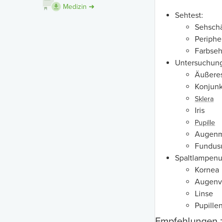
Medizin ➜
Sehtest:
Sehschä
Periphe
Farbse
Untersuchung
Äußere
Konjunk
Sklera
Iris
Pupille
Augenm
Fundus
Spaltlampenu
Kornea
Augenv
Linse
Pupillen
Empfehlungen 