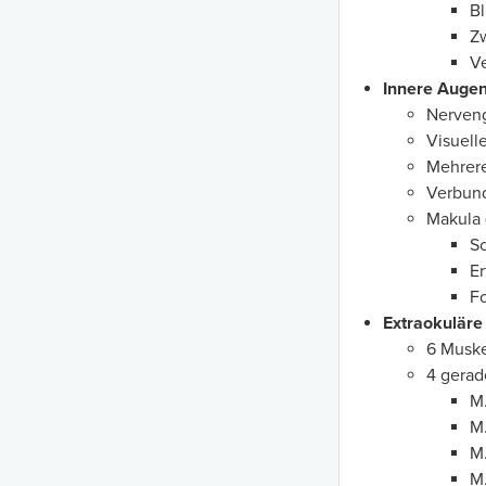
Bl
Z
Ve
Innere Augenh
Nerven
Visuel
Mehrere
Verbund
Makula 
S
Er
Fo
Extraokuläre
6 Muske
4 gerad
M.
M.
M.
M.