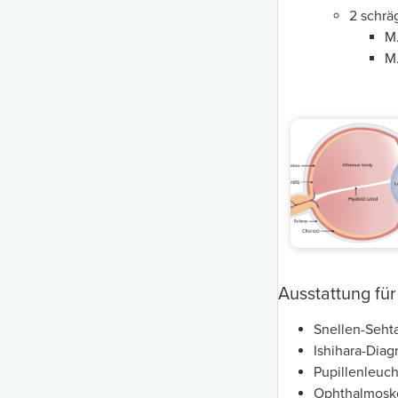
2 schrä
M.
M.
Ausstattung fü
Snellen-Seht
Ishihara-Dia
Pupillenleuch
Ophthalmosko