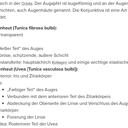
sich in der
. Der Augapfel ist kugelförmig und an der Augen
Orbita
chichten, auch Augenhäute genannt. Die Konjunktiva ist eine Ar
det.
haut (Tunica fibrosa bulbi):
 transparent
eißer Teil“ des Auges
bröse, schützende, äußere Schicht
standteile: hauptsächlich
und einige wichtige elastisch
Kollagen
nhaut (Uvea [Tunica vasculosa bulbi]):
erior: Iris und Ziliarkörper
s:
„Farbiger Teil“ des Auges
Verbunden mit dem anterioren Teil des Ziliarkörpers
Abdeckung der Oberseite der Linse und Verschluss des Aug
liarkörper:
Fixierung der Linse
dea: Posteriorer Teil der Uvea