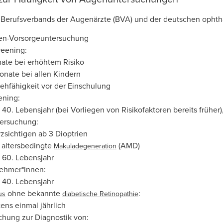
Berufsverbands der Augenärzte (BVA) und der deutschen ophtha
en-Vorsorgeuntersuchung
eening:
ate bei erhöhtem Risiko
onate bei allen Kindern
ehfähigkeit vor der Einschulung
ening:
40. Lebensjahr (bei Vorliegen von Risikofaktoren bereits früher)
ersuchung:
rzsichtigen ab 3 Dioptrien
 altersbedingte
(AMD)
Makuladegeneration
60. Lebensjahr
nehmer*innen:
40. Lebensjahr
ohne bekannte
:
us
diabetische Retinopathie
ens einmal jährlich
chung zur Diagnostik von: