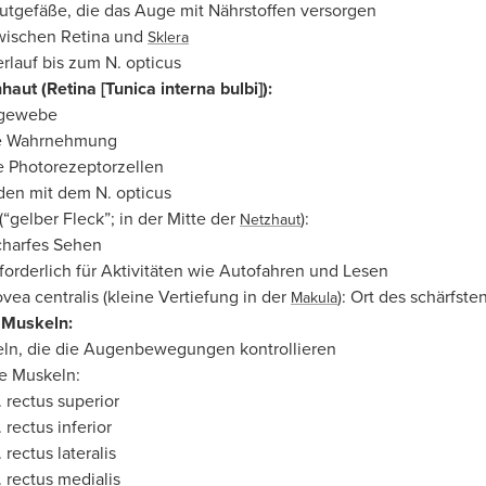
utgefäße, die das Auge mit Nährstoffen versorgen
wischen Retina und
Sklera
rlauf bis zum N. opticus
aut (Retina [Tunica interna bulbi]):
gewebe
le Wahrnehmung
 Photorezeptorzellen
en mit dem N. opticus
(“gelber Fleck”; in der Mitte der
):
Netzhaut
charfes Sehen
forderlich für Aktivitäten wie Autofahren und Lesen
vea centralis (kleine Vertiefung in der
): Ort des schärfst
Makula
 Muskeln:
ln, die die Augenbewegungen kontrollieren
e Muskeln:
 rectus superior
 rectus inferior
 rectus lateralis
 rectus medialis