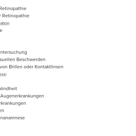
Retinopathie
r Retinopathie
ation
ae
Untersuchung
isuellen Beschwerden
on Brillen oder Kontaktlinsen
:
ese
lindheit
 Augenerkrankungen
rkrankungen
en
enanamnese