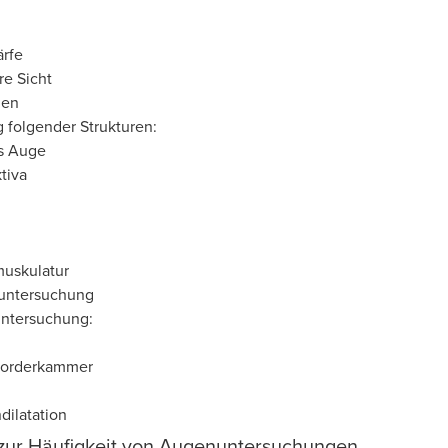
rfe
re Sicht
hen
 folgender Strukturen:
s Auge
tiva
uskulatur
untersuchung
ntersuchung:
orderkammer
dilatation
zur Häufigkeit von Augenuntersuchungen