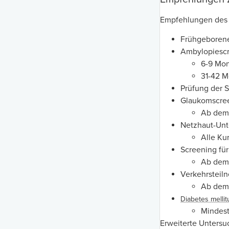
Empfehlungen des 
Frühgeboren
Ambylopiescr
6-9 Mon
31-42 M
Prüfung der S
Glaukomscre
Ab dem 
Netzhaut-Unt
Alle Ku
Screening für
Ab dem 
Verkehrsteil
Ab dem 
Diabetes mellit
Mindest
Erweiterte Untersu