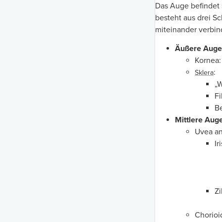
Das Auge befindet 
besteht aus drei S
miteinander verbin
Äußere Augen
Kornea:
:
Sklera
„W
Fi
Be
Mittlere Auge
Uvea ant
Iri
Zi
Chorioi