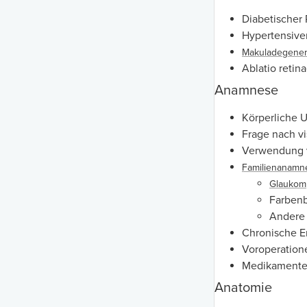
Diabetischer 
Hypertensive
Makuladegener
Ablatio retin
Anamnese
Körperliche 
Frage nach v
Verwendung v
Familienanamn
Glaukom
Farbenb
Andere
Chronische E
Voroperation
Medikament
Anatomie