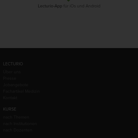
Lecturio-App
für iOs und Android
LECTURIO
Über uns
Presse
Jobangebote
Fachartikel Medizin
Kontakt
KURSE
nach Themen
nach Institutionen
nach Dozenten