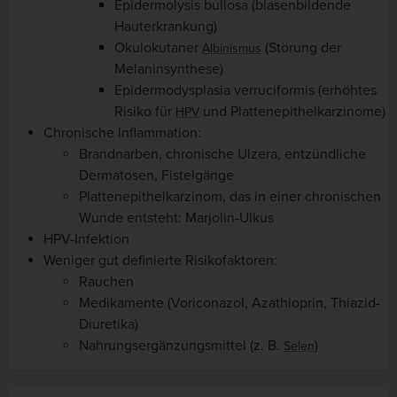
Epidermolysis bullosa (blasenbildende
Hauterkrankung)
Okulokutaner
(Störung der
Albinismus
Melaninsynthese)
Epidermodysplasia verruciformis (erhöhtes
Risiko für
und Plattenepithelkarzinome)
HPV
Chronische Inflammation:
Brandnarben, chronische Ulzera, entzündliche
Dermatosen, Fistelgänge
Plattenepithelkarzinom, das in einer chronischen
Wunde entsteht: Marjolin-Ulkus
HPV-Infektion
Weniger gut definierte Risikofaktoren:
Rauchen
Medikamente (Voriconazol, Azathioprin, Thiazid-
Diuretika)
Nahrungsergänzungsmittel (z. B.
)
Selen