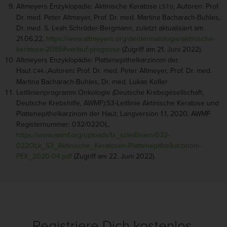
Altmeyers Enzyklopädie: Aktinische Keratose
, Autoren: Prof.
L57.0
Dr. med. Peter Altmeyer, Prof. Dr. med. Martina Bacharach-Buhles,
Dr. med. S. Leah Schröder-Bergmann, zuletzt aktualisiert am
21.06.22,
https://www.altmeyers.org/de/dermatologie/aktinische-
keratose-2085#verlauf-prognose
(Zugriff am 21. Juni 2022).
Altmeyers Enzyklopädie: Plattenepithelkarzinom der
Haut
,Autoren
:
Prof. Dr. med. Peter Altmeyer, Prof. Dr. med.
C44.-
Martina Bacharach-Buhles, Dr. med. Lukas Kofler
Leitlinienprogramm Onkologie (Deutsche Krebsgesellschaft,
Deutsche Krebshilfe, AWMF):S3-Leitlinie Aktinische Keratose und
Plattenepithelkarzinom der Haut, Langversion 1.1, 2020, AWMF
Registernummer: 032/022OL,
https://www.awmf.org/uploads/tx_szleitlinien/032-
022OLk_S3_Aktinische_Keratosen-Plattenepithelkarzinom-
PEK_2020-04.pdf
(Zugriff am 22. Juni 2022).
Registriere Dich kostenlos.