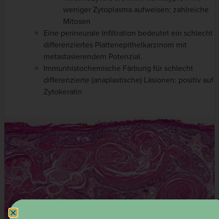
weniger Zytoplasma aufweisen; zahlreiche
Mitosen
Eine perineurale Infiltration bedeutet ein schlecht
differenziertes Plattenepithelkarzinom mit
metastasierendem Potenzial.
Immunhistochemische Färbung für schlecht
differenzierte (anaplastische) Läsionen: positiv auf
Zytokeratin