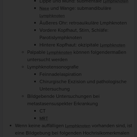
Lippe und Mund: submentale
Lymphknoten
und Wange: submandibuläre
Nase
Lymphknoten
Äußeres Ohr: retroauikuläre Lmphknoten
Vordere Kopfhaut, Stirn, Schläfe:
Parotislymphknoten
Hintere Kopfhaut: okzipitale
Lymphknoten
Palpable
können folgendermaßen
Lymphknoten
untersucht werden
Lymphknotensonografie
Feinnadelaspiration
Chirurgische Exzision und pathologische
Untersuchung
Bildgebende Untersuchungen bei
metastasensuspekter Erkrankung
CT
MRT
Wenn keine auffälligen
vorhanden sind, ist
Lymphknoten
eine Bildgebung bei folgenden Hochrisikomerkmalen