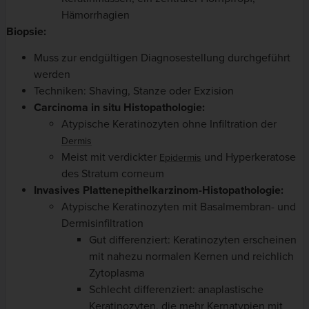
Hämorrhagien
Biopsie:
Muss zur endgültigen Diagnosestellung durchgeführt
werden
Techniken: Shaving, Stanze oder Exzision
Carcinoma in situ Histopathologie:
Atypische Keratinozyten ohne Infiltration der
Dermis
Meist mit verdickter
und Hyperkeratose
Epidermis
des Stratum corneum
Invasives Plattenepithelkarzinom-Histopathologie:
Atypische Keratinozyten mit Basalmembran- und
Dermisinfiltration
Gut differenziert: Keratinozyten erscheinen
mit nahezu normalen Kernen und reichlich
Zytoplasma
Schlecht differenziert: anaplastische
Keratinozyten, die mehr Kernatypien mit