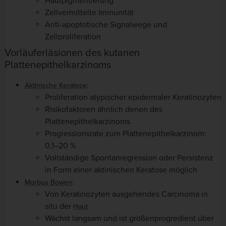
Hautpigmentierung
Zellvermittelte Immunität
Anti-apoptotische Signalwege und
Zellproliferation
Vorläuferläsionen des kutanen
Plattenepithelkarzinoms
:
Aktinische Keratose
Proliferation atypischer epidermaler Keratinozyten
Risikofaktoren ähnlich denen des
Plattenepithelkarzinoms
Progressionsrate zum Plattenepithelkarzinom:
0,1–20 %
Vollständige Spontanregression oder Persistenz
in Form einer aktinischen Keratose möglich
:
Morbus Bowen
Von Keratinozyten ausgehendes Carcinoma in
situ der
Haut
Wächst langsam und ist größenprogredient über