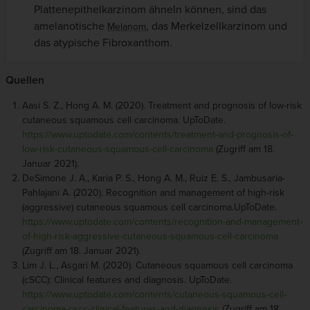
Plattenepithelkarzinom ähneln können, sind das
amelanotische
, das Merkelzellkarzinom und
Melanom
das atypische Fibroxanthom.
Quellen
Aasi S. Z., Hong A. M. (2020). Treatment and prognosis of low-risk
cutaneous squamous cell carcinoma. UpToDate.
https://www.uptodate.com/contents/treatment-and-prognosis-of-
low-risk-cutaneous-squamous-cell-carcinoma
(Zugriff am 18.
Januar 2021).
DeSimone J. A., Karia P. S., Hong A. M., Ruiz E. S., Jambusaria-
Pahlajani A. (2020). Recognition and management of high-risk
(aggressive) cutaneous squamous cell carcinoma.UpToDate.
https://www.uptodate.com/contents/recognition-and-management-
of-high-risk-aggressive-cutaneous-squamous-cell-carcinoma
(Zugriff am 18. Januar 2021).
Lim J. L., Asgari M. (2020). Cutaneous squamous cell carcinoma
(cSCC): Clinical features and diagnosis. UpToDate.
https://www.uptodate.com/contents/cutaneous-squamous-cell-
carcinoma-cscc-clinical-features-and-diagnosis
(Zugriff am 18.