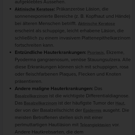
aufgeklebtes Aussehen.
:
Präkanzeröse Läsion, die
Aktinische Keratose
sonnenexponierte Bereiche (z. B. Kopfhaut und Hände)
bei älteren Menschen betrifft.
Aktinische Keratose
erscheint als schuppige, leicht erhabene Läsion, die
schließlich zu einem invasivem Plattenepithelkarzinom
fortschreiten kann.
Entzündliche Hauterkrankungen:
, Ekzeme,
Psoriasis
Pyoderma gangraenosum, venöse Stauungsulzera. Alle
diese Erkrankungen können sich mit schuppigen, rosa
oder fleischfarbenen Plaques, Flecken und Knoten
präsentieren.
Andere maligne Hauterkrankungen:
Das
ist die wichtigste Differentialdiagnose.
Basalzellkarzinom
Das
ist der häufigste Tumor der
,
Basalzellkarzinom
Haut
der von der Basalzellschicht der
ausgeht. Die
Epidermis
meisten Betroffenen stellen sich mit einer
perlmuttartigen Hautläsion mit
vor.
Teleangiektasien
Andere Hautkrebsarten, die dem