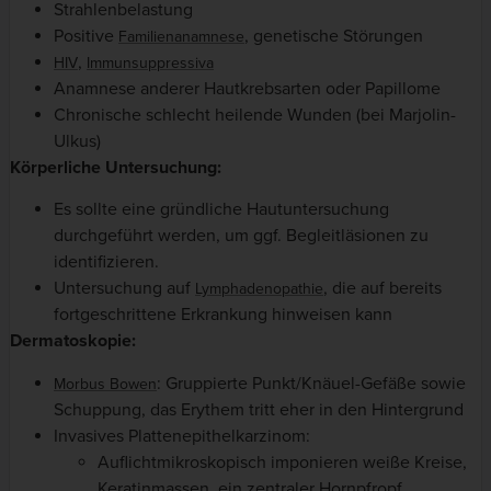
Strahlenbelastung
Positive
, genetische Störungen
Familienanamnese
,
HIV
Immunsuppressiva
Anamnese anderer Hautkrebsarten oder Papillome
Chronische schlecht heilende Wunden (bei Marjolin-
Ulkus)
Körperliche Untersuchung:
Es sollte eine gründliche Hautuntersuchung
durchgeführt werden, um ggf. Begleitläsionen zu
identifizieren.
Untersuchung auf
, die auf bereits
Lymphadenopathie
fortgeschrittene Erkrankung hinweisen kann
Dermatoskopie:
: Gruppierte Punkt/Knäuel-Gefäße sowie
Morbus Bowen
Schuppung, das Erythem tritt eher in den Hintergrund
Invasives Plattenepithelkarzinom:
Auflichtmikroskopisch imponieren weiße Kreise,
Keratinmassen, ein zentraler Hornpfropf,