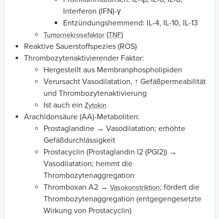
Interferon (IFN)-γ
Entzündungshemmend: IL-4, IL-10, IL-13
(
)
Tumornekrosefaktor
TNF
Reaktive Sauerstoffspezies (ROS)
Thrombozytenaktivierender Faktor:
Hergestellt aus Membranphospholipiden
Verursacht Vasodilatation, ↑ Gefäßpermeabilität
und Thrombozytenaktivierung
Ist auch ein
Zytokin
Arachidonsäure (AA)-Metaboliten:
Prostaglandine → Vasodilatation; erhöhte
Gefäßdurchlässigkeit
Prostacyclin (Prostaglandin I2 (PGI2)) →
Vasodilatation; hemmt die
Thrombozytenaggregation
Thromboxan A2 →
; fördert die
Vasokonstriktion
Thrombozytenaggregation (entgegengesetzte
Wirkung von Prostacyclin)