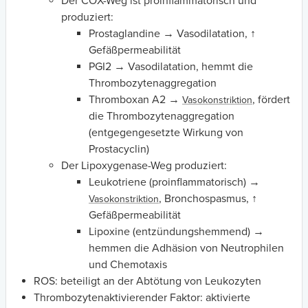
Der COX-Weg ist proinflammatorisch und
produziert:
Prostaglandine → Vasodilatation, ↑
Gefäßpermeabilität
PGI2 → Vasodilatation, hemmt die
Thrombozytenaggregation
Thromboxan A2 →
, fördert
Vasokonstriktion
die Thrombozytenaggregation
(entgegengesetzte Wirkung von
Prostacyclin)
Der Lipoxygenase-Weg produziert:
Leukotriene (proinflammatorisch) →
, Bronchospasmus, ↑
Vasokonstriktion
Gefäßpermeabilität
Lipoxine (entzündungshemmend) →
hemmen die Adhäsion von Neutrophilen
und Chemotaxis
ROS: beteiligt an der Abtötung von Leukozyten
Thrombozytenaktivierender Faktor: aktivierte