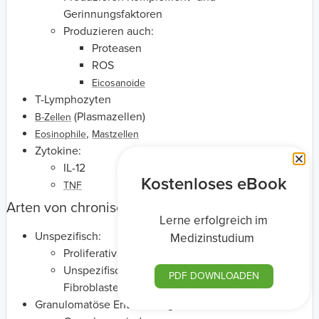
Gerinnungsfaktoren
Produzieren auch:
Proteasen
ROS
Eicosanoide
T-Lymphozyten
(Plasmazellen)
B-Zellen
,
Eosinophile
Mastzellen
Zytokine:
IL-12
Kostenloses eBook
TNF
Arten von chronischen Entzündungen
Lerne erfolgreich im
Unspezifisch:
Medizinstudium
Proliferativ
Unspezifisches Granulationsgewebe →
PDF DOWNLOADEN
Fibroblastenüberwucherung
Granulomatöse Entzündung: