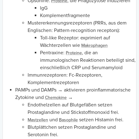
Opsonine:
, die Phagozytose induzieren
Proteine
IgG
Komplementfragmente
Mustererkennungsrezeptoren (PRRs, aus dem
Englischen:
Pattern-recognition receptors):
Toll-like Rezeptor: exprimiert auf
Wächterzellen wie
Makrophagen
Pentraxine:
, die an
Proteine
immunologischen Reaktionen beteiligt sind,
einschließlich CRP und Serumamyloid
Immunrezeptoren: Fc-Rezeptoren,
Komplementrezeptoren
PAMPs und DAMPs → aktivieren proinflammatorische
Zytokine und
→
Chemokine
Endothelzellen auf Blutgefäßen setzen
Prostaglandine und Stickstoffmonoxid frei.
und
setzen Histamin frei.
Mastzellen
Basophile
Blutplättchen setzen Prostaglandine und
Serotonin frei.