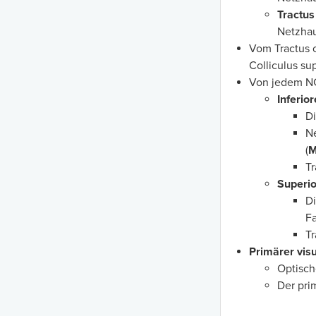
Tractus
Netzhau
Vom Tractus 
Colliculus sup
Von jedem N
Inferio
Di
Ne
(
M
Tr
Superio
Di
Fa
Tr
Primärer visu
Optisch
Der pri