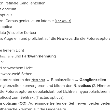
on: retinale Ganglienzellen
a opticum
 opticus
on: Corpus geniculatum laterale (
)
Thalamus
o optica
iata (Visueller Kortex)
 das Auge ein und projiziert auf die
, die die Fotorezeptor
Netzhaut
i hellem Licht
und
Farbwahrnehmung
hschärfe
n:
ei schwachem Licht
chwarz-weiß Sehen
Fotorezeptoren der
→ Bipolarzellen →
Ganglienzellen
Netzhaut
nglienzellen konvergieren und bilden den
N. opticus
(2. Hirnner
die Fotorezeptoren depolarisiert; bei Lichtreiz hyperpolarisieren 
pticus) zum Sehtrakt (Tractus opticus):
a opticum (CO):
Aufeinandertreffen der Sehnerven beider Seite
tbereiche kreuzen auf die Gegenseite