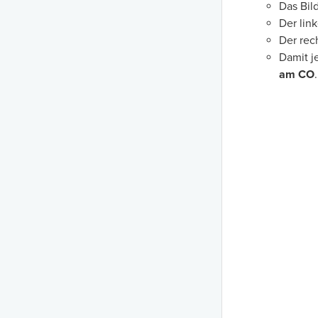
Das Bil
Der link
Der rech
Damit j
am CO
.