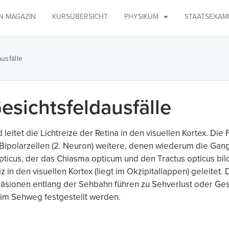
IN MAGAZIN
KURSÜBERSICHT
PHYSIKUM
STAATSEXAM
usfälle
sichtsfeldausfälle
leitet die Lichtreize der Retina in den visuellen Kortex. Die
Bipolarzellen (2. Neuron) weitere, denen wiederum die Gangl
pticus, der das Chiasma opticum und den Tractus opticus bi
iz in den visuellen Kortex (liegt im Okzipitallappen) geleitet
Läsionen entlang der Sehbahn führen zu Sehverlust oder Gesi
 im Sehweg festgestellt werden.