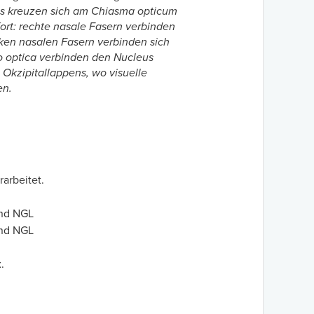
es kreuzen sich am Chiasma opticum
ort: rechte nasale Fasern verbinden
nken nasalen Fasern verbinden sich
io optica verbinden den Nucleus
 Okzipitallappens, wo visuelle
en.
arbeitet.
und NGL
und NGL
.