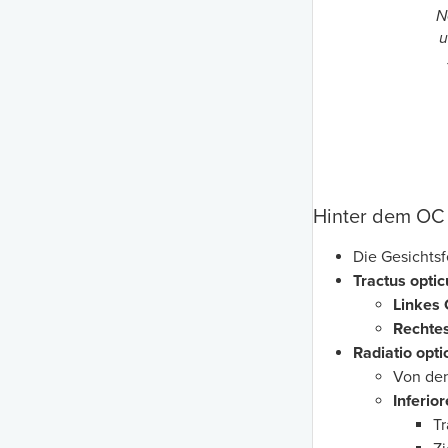
N
u
Hinter dem OC
Die Gesichts
Tractus opti
Linkes 
Rechtes
Radiatio opti
Von den
Inferio
Tr