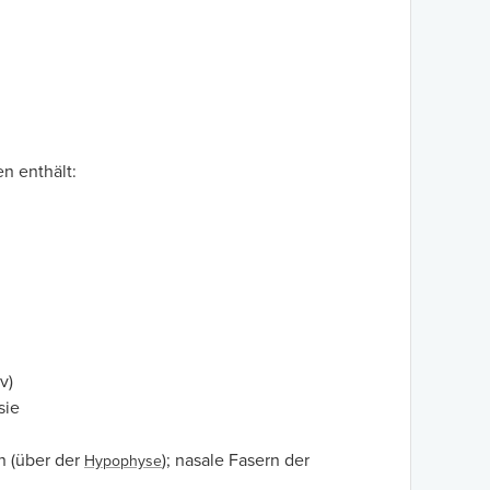
en enthält:
v)
sie
n (über der
); nasale Fasern der
Hypophyse