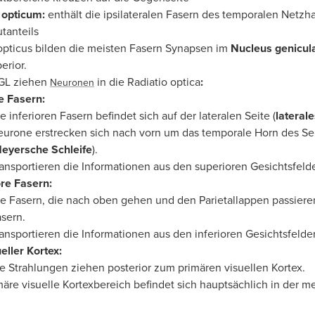
 opticum:
enthält die ipsilateralen Fasern des temporalen Netzha
tanteils
opticus bilden die meisten Fasern Synapsen im
Nucleus genicul
erior.
GL ziehen
in die Radiatio optica
:
Neuronen
re Fasern:
e inferioren Fasern befindet sich auf der lateralen Seite (
laterale
urone erstrecken sich nach vorn um das temporale Horn des Sei
eyersche Schleife
).
ansportieren die Informationen aus den superioren Gesichtsfeld
re Fasern:
e Fasern, die nach oben gehen und den Parietallappen passieren
sern.
ansportieren die Informationen aus den inferioren Gesichtsfelde
eller Kortex:
e Strahlungen ziehen posterior zum primären visuellen Kortex.
märe visuelle Kortexbereich befindet sich hauptsächlich in der m