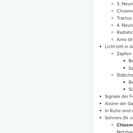
3. Neur
Chiasm
Tractus
4. Neur
Radiati
Area str
Licht tritt in
Zapfen:
Be
Se
Stäbche
B
S
Signale der 
Axone der Ga
In Ruhe sind 
Sehnerv (N. o
Chiasm
Netzhau