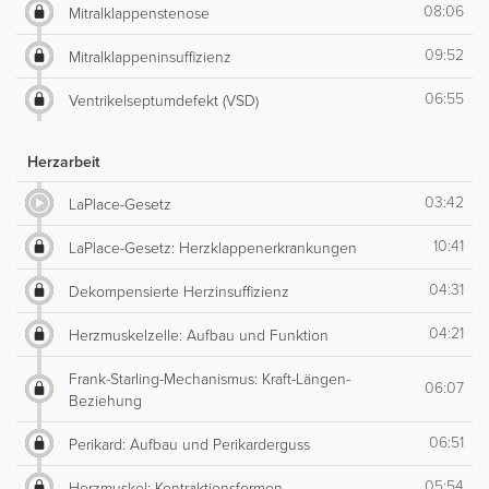
08:06
Mitralklappenstenose
09:52
Mitralklappeninsuffizienz
06:55
Ventrikelseptumdefekt (VSD)
Herzarbeit
03:42
LaPlace-Gesetz
10:41
LaPlace-Gesetz: Herzklappenerkrankungen
04:31
Dekompensierte Herzinsuffizienz
04:21
Herzmuskelzelle: Aufbau und Funktion
Frank-Starling-Mechanismus: Kraft-Längen-
06:07
Beziehung
06:51
Perikard: Aufbau und Perikarderguss
05:54
Herzmuskel: Kontraktionsformen