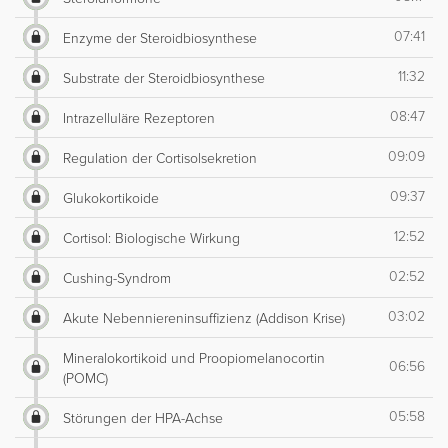
07:41
Enzyme der Steroidbiosynthese
11:32
Substrate der Steroidbiosynthese
08:47
Intrazelluläre Rezeptoren
09:09
Regulation der Cortisolsekretion
09:37
Glukokortikoide
12:52
Cortisol: Biologische Wirkung
02:52
Cushing-Syndrom
03:02
Akute Nebenniereninsuffizienz (Addison Krise)
Mineralokortikoid und Proopiomelanocortin
06:56
(POMC)
05:58
Störungen der HPA-Achse