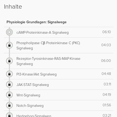
Inhalte
Physiologie Grundlagen: Signalwege
06:10
cAMP-Proteinkinase-A Signalweg
Phospholipase Cβ Proteinkinase C (PKC)
04:03
Signalweg
Rezeptor-Tyrosinkinase-RAS-MAP-Kinase
06:00
Signalweg
04:48
PI3-Kinase/Akt Signalweg
03:11
JAK-STAT-Signalweg
04:19
Wnt-Signalweg
01:56
Notch-Signalweg
03:21
Hedgehog-Signalweg