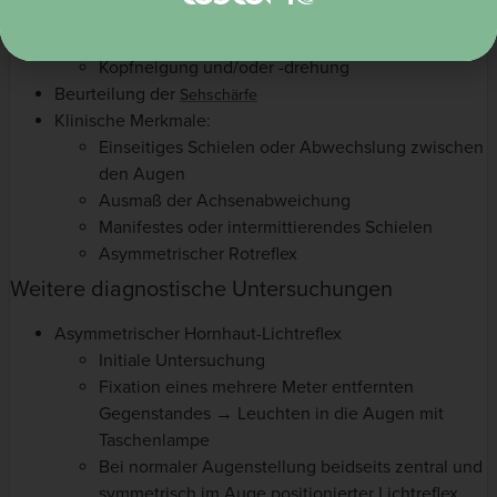
Schließen eines Auges beim Betrachten weit
entfernter Objekte
Kopfneigung und/oder -drehung
Beurteilung der
Sehschärfe
Klinische Merkmale:
Einseitiges Schielen oder Abwechslung zwischen
den Augen
Ausmaß der Achsenabweichung
Manifestes oder intermittierendes Schielen
Asymmetrischer Rotreflex
Weitere diagnostische Untersuchungen
Asymmetrischer Hornhaut-Lichtreflex
Initiale Untersuchung
Fixation eines mehrere Meter entfernten
Gegenstandes → Leuchten in die Augen mit
Taschenlampe
Bei normaler Augenstellung beidseits zentral und
symmetrisch im Auge positionierter Lichtreflex