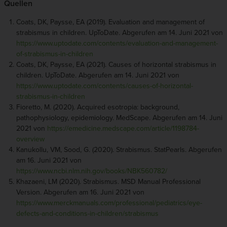
Quellen
Coats, DK, Paysse, EA (2019). Evaluation and management of
strabismus in children. UpToDate. Abgerufen am 14. Juni 2021 von
https://www.uptodate.com/contents/evaluation-and-management-
of-strabismus-in-children
Coats, DK, Paysse, EA (2021). Causes of horizontal strabismus in
children. UpToDate. Abgerufen am 14. Juni 2021 von
https://www.uptodate.com/contents/causes-of-horizontal-
strabismus-in-children
Fioretto, M. (2020). Acquired esotropia: background,
pathophysiology, epidemiology. MedScape. Abgerufen am 14. Juni
2021 von
https://emedicine.medscape.com/article/1198784-
overview
Kanukollu, VM, Sood, G. (2020). Strabismus. StatPearls. Abgerufen
am 16. Juni 2021 von
https://www.ncbi.nlm.nih.gov/books/NBK560782/
Khazaeni, LM (2020). Strabismus. MSD Manual Professional
Version. Abgerufen am 16. Juni 2021 von
https://www.merckmanuals.com/professional/pediatrics/eye-
defects-and-conditions-in-children/strabismus