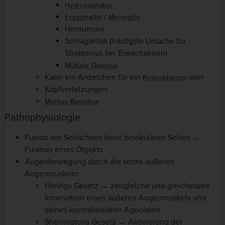
Hydrozephalus
/
Enzephalitis
Meningitis
Hirntumore
Schlaganfall (häufigste Ursache für
Strabismus bei Erwachsenen)
Multiple Sklerose
Kann ein Anzeichen für ein
sein
Retinoblastom
Kopfverletzungen
Morbus Basedow
Pathophysiologie
Fusion der Sehachsen beim binokulären Sehen →
Fixation eines Objekts
Augenbewegung durch die sechs äußeren
Augenmuskeln:
Herings Gesetz → zeitgleiche und gleichstarke
Innervation eines äußeren Augenmuskels und
seines kontralateralen Agonisten
Sherringtons Gesetz → Aktivierung der