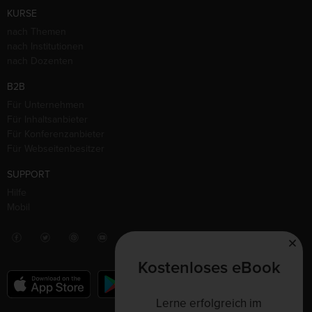
KURSE
nach Themen
nach Institutionen
nach Dozenten
B2B
Für Unternehmen
Für Inhaltsanbieter
Für Konferenzanbieter
Für Webseitenbesitzer
SUPPORT
Hilfe
Mobil
Kostenloses eBook
Lerne erfolgreich im