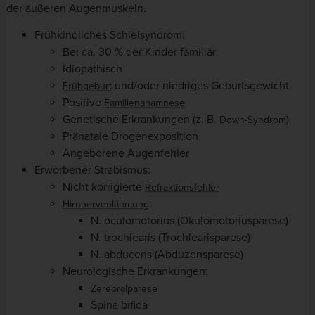
der äußeren Augenmuskeln.
Frühkindliches Schielsyndrom:
Bei ca. 30 % der Kinder familiär
Idiopathisch
und/oder niedriges Geburtsgewicht
Frühgeburt
Positive
Familienanamnese
Genetische Erkrankungen (z. B.
)
Down-Syndrom
Pränatale Drogenexposition
Angeborene Augenfehler
Erworbener Strabismus:
Nicht korrigierte
Refraktionsfehler
:
Hirnnervenlähmung
N. oculomotorius (Okulomotoriusparese)
N. trochlearis (Trochlearisparese)
N. abducens (Abduzensparese)
Neurologische Erkrankungen:
Zerebralparese
Spina bifida