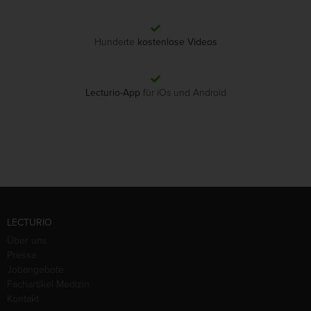
Hunderte
kostenlose Videos
Lecturio-App
für iOs und Android
LECTURIO
Über uns
Presse
Jobangebote
Fachartikel Medizin
Kontakt