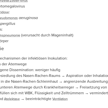
rizella-Zoster-Virus
ytomegalovirus
:
zidose
aeruginosa
seudomonas
pergillus
s:
(verursacht durch Mageninhalt)
ionspneumonie
örper
ie
echanismen der infektiösen Inokulation:
on der Atemwege
ene Dissemination: weniger häufig
Besiedlung des Nasen-Rachen-Raums → Aspiration oder Inhalati
n in die Nasen-Rachen-Schleimhaut → angrenzende Ausbreitung
r unteren Atemwege durch Krankheitserreger → Freisetzung vo
füllen sich mit WBK, Flüssigkeit und Zelltrümmern → verminder
nd
→ beeinträchtigte
Atelektase
Ventilation