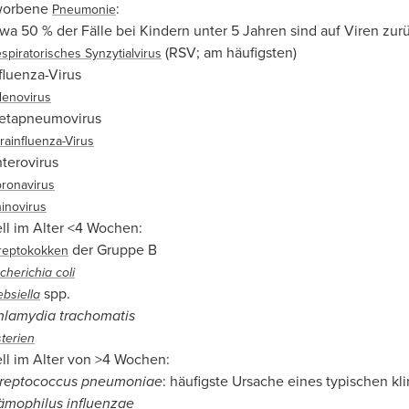
worbene
:
Pneumonie
Etwa 50 % der Fälle bei Kindern unter 5 Jahren sind auf Viren zu
(RSV; am häufigsten)
spiratorisches Synzytialvirus
fluenza-Virus
enovirus
etapneumovirus
rainfluenza-Virus
terovirus
ronavirus
inovirus
ell im Alter <4 Wochen:
der Gruppe B
reptokokken
cherichia coli
spp.
ebsiella
hlamydia trachomatis
sterien
ell im Alter von >4 Wochen:
treptococcus pneumoniae
: häufigste Ursache eines typischen kl
ämophilus influenzae