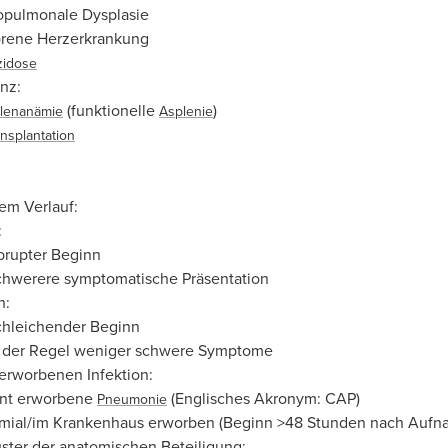
pulmonale Dysplasie
rene Herzerkrankung
zidose
nz:
(funktionelle
)
llenanämie
Asplenie
nsplantation
em Verlauf:
:
brupter Beginn
chwerere symptomatische Präsentation
h:
chleichender Beginn
n der Regel weniger schwere Symptome
erworbenen Infektion:
nt erworbene
(Englisches Akronym: CAP)
Pneumonie
ial/im Krankenhaus erworben (Beginn >48 Stunden nach Aufn
ter der anatomischen Beteiligung: