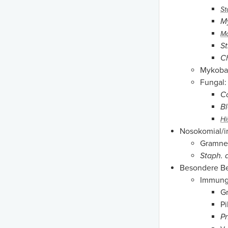
St
M
Mo
S
C
Mykobak
Fungal:
Co
Bl
Hi
Nosokomial/
Gramneg
Staph. 
Besondere B
Immung
G
Pi
Pn