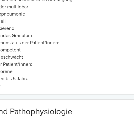
der multilobär
opneumonie
iell
sierend
endes Granulom
unstatus der Patient*innen:
ompetent
eschwächt
r Patient*innen:
orene
n bis 5 Jahre
e
und Pathophysiologie