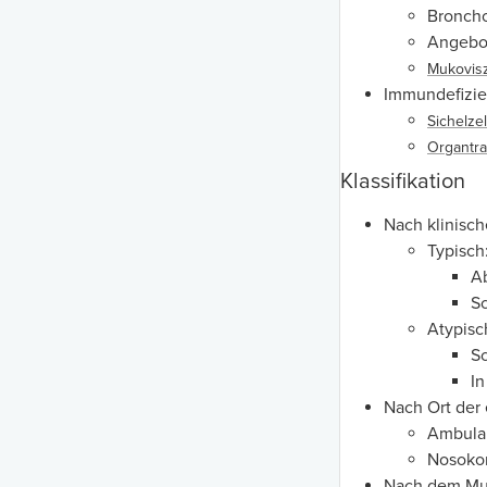
Broncho
Angebo
Mukovis
Immundefizie
Sichelze
Organtra
Klassifikation
Nach klinisch
Typisch
A
S
Atypisc
S
I
Nach Ort der 
Ambula
Nosokom
Nach dem Mus