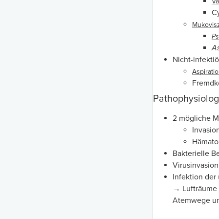
Va
C
Mukovis
P
As
Nicht-infektiö
Aspirat
Fremdk
Pathophysiolog
2 mögliche M
Invasi
Hämatog
Bakterielle 
Virusinvasio
Infektion de
→ Lufträume 
Atemwege u