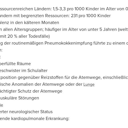
essourcenreichen Ländern: 1,5-3,3 pro 1000 Kinder im Alter von 
ändern mit begrenzten Ressourcen: 231 pro 1000 Kinder
alenz in den kälteren Monaten
allen Altersgruppen; häufiger im Alter von unter 5 Jahren (welt
mit 20 % aller Todesfälle)
ng der routinemäßigen Pneumokokkenimpfung führte zu einem d
n:
:
berfüllte Räume
schwister im Schulalter
position gegenüber Reizstoffen für die Atemwege, einschließli
ische Anomalien der Atemwege oder der
Lunge
ächtigter Schutz der Atemwege
uskuläre Störungen
ie
rter neurologischer Status
ende kardiopulmonale Erkrankung: