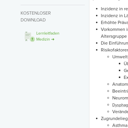
Inzidenz in r
KOSTENLOSER
Inzidenz in L
DOWNLOAD
Erhöhte Präv
Vorkommen in 
Lernleitfaden
Altersgruppe 
Medizin ➜
Die Einführu
Risikofaktore
Umwelt
Ü
Ge
Ex
Anatom
Beeintr
Neurom
Dysphag
Verände
Zugrundelieg
Asthma