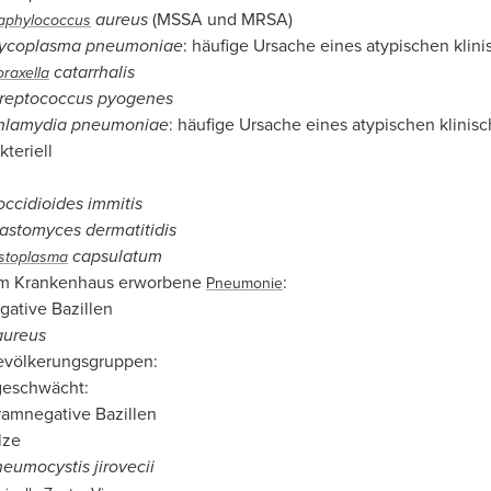
aureus
(MSSA und MRSA)
aphylococcus
ycoplasma pneumoniae
: häufige Ursache eines atypischen klini
catarrhalis
raxella
treptococcus pyogenes
hlamydia pneumoniae
: häufige Ursache eines atypischen klinis
teriell
ccidioides immitis
astomyces dermatitidis
capsulatum
stoplasma
im Krankenhaus erworbene
:
Pneumonie
ative Bazillen
aureus
evölkerungsgruppen:
eschwächt:
ramnegative Bazillen
lze
eumocystis jirovecii