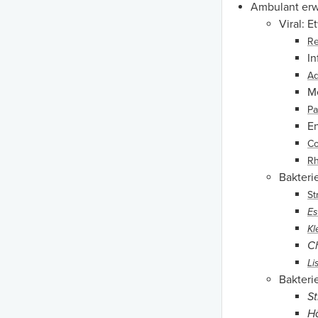
Ambulant er
Viral: 
Re
In
Ad
M
Pa
En
Co
Rh
Bakteri
St
Es
Kl
C
Li
Bakteri
S
H