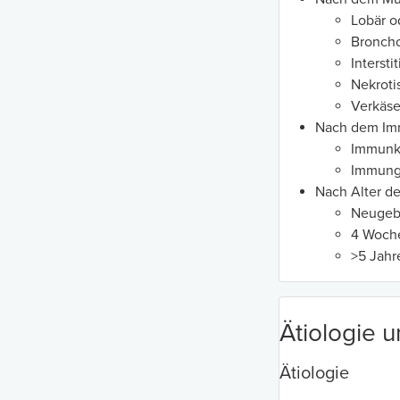
Lobär o
Bronch
Interstit
Nekroti
Verkäs
Nach dem Imm
Immunk
Immung
Nach Alter de
Neugeb
4 Woche
>5 Jahr
Ätiologie 
Ätiologie