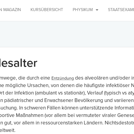
IN MAGAZIN
KURSÜBERSICHT
PHYSIKUM
STAATSEXAM
esalter
emwege, die durch eine
des alveolären und/oder i
Entzündung
he mögliche Ursachen, von denen die häufigste infektiöser Natu
er Infektion (ambulant vs stationär), Verlauf (typisch vs at
n pädiatrischer und Erwachsener Bevölkerung und variieren
suchung. In schweren Fällen können unterstützende Informa
rtive Maßnahmen (vor allem bei vermuteter viraler Genese) 
n gut, vor allem in ressourcenstarken Ländern. Nichtsdestot
ltweit.