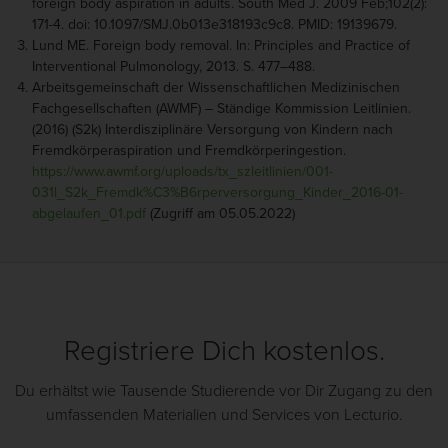
foreign body aspiration in adults. South Med J. 2009 Feb;102(2):
171-4. doi: 10.1097/SMJ.0b013e318193c9c8. PMID: 19139679.
Lund ME. Foreign body removal. In: Principles and Practice of
Interventional Pulmonology, 2013. S. 477–488.
Arbeitsgemeinschaft der Wissenschaftlichen Medizinischen
Fachgesellschaften (AWMF) – Ständige Kommission Leitlinien.
(2016) (S2k) Interdisziplinäre Versorgung von Kindern nach
Fremdkörperaspiration und Fremdkörperingestion.
https://www.awmf.org/uploads/tx_szleitlinien/001-
031l_S2k_Fremdk%C3%B6rperversorgung_Kinder_2016-01-
abgelaufen_01.pdf
(Zugriff am 05.05.2022)
Registriere Dich kostenlos.
Du erhältst wie Tausende Studierende vor Dir Zugang zu den
umfassenden Materialien und Services von Lecturio.