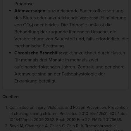
Prognose.
Atemversagen:
unzureichende Sauerstoffversorgung
des Blutes oder unzureichende
(Eliminierung
Ventilation
von CO
) oder beides. Die Therapie umfasst die
2
Behandlung der zugrunde liegenden Ursache, die
Verabreichung von Sauerstoff und, falls erforderlich, die
mechanische Beatmung.
Chronische Bronchitis:
gekennzeichnet durch Husten
für mehr als drei Monate in mehr als zwei
aufeinanderfolgenden Jahren. Zentrale und periphere
Atemwege sind an der Pathophysiologie der
Erkrankung beteiligt.
Quellen
Committee on Injury, Violence, and Poison Prevention. Prevention
of choking among children. Pediatrics. 2010 Mar;125(3): 601-7. doi:
10.1542/peds.2009-2862. Epub 2010 Feb 22. PMID: 20176668.
Boyd M, Chatterjee A, Chiles C, Chin R Jr. Tracheobronchial