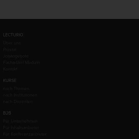
LECTURIO
Über uns
Presse
Jobangebote
Fachartikel Medizin
Kontakt
KURSE
nach Themen
nach Institutionen
nach Dozenten
B2B
Für Unternehmen
Für Inhaltsanbieter
Für Konferenzanbieter