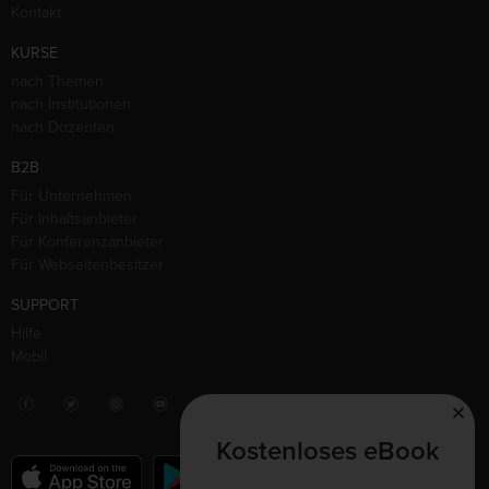
Kontakt
KURSE
nach Themen
nach Institutionen
nach Dozenten
B2B
Für Unternehmen
Für Inhaltsanbieter
Für Konferenzanbieter
Für Webseitenbesitzer
SUPPORT
Hilfe
Mobil
Kostenloses eBook