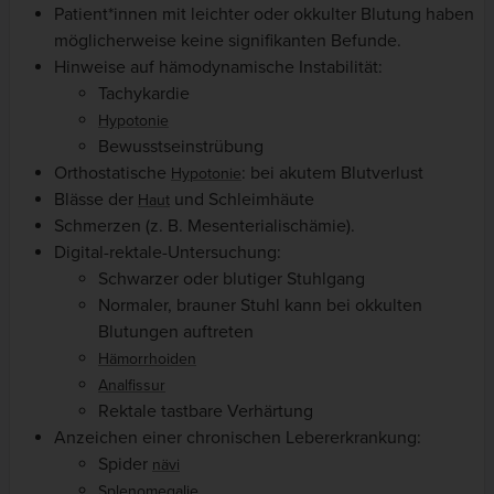
Patient*innen mit leichter oder okkulter Blutung haben
möglicherweise keine signifikanten Befunde.
Hinweise auf hämodynamische Instabilität:
Tachykardie
Hypotonie
Bewusstseinstrübung
Orthostatische
: bei akutem Blutverlust
Hypotonie
Blässe der
und Schleimhäute
Haut
Schmerzen (z. B. Mesenterialischämie).
Digital-rektale-Untersuchung:
Schwarzer oder blutiger Stuhlgang
Normaler, brauner Stuhl kann bei okkulten
Blutungen auftreten
Hämorrhoiden
Analfissur
Rektale tastbare Verhärtung
Anzeichen einer chronischen Lebererkrankung:
Spider
nävi
Splenomegalie