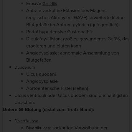
Erosive
Gastritis
Antrale vaskuläre Ektasien des Magens
(englisches Akronykm: GAVE): erweiterte kleine
Blutgefäße im Antrum pylorica (gelegentlich)
Portal hypertensive Gastropathie
Dieulafoy-Läsion: großes, gewundenes Gefäß, das
erodieren und bluten kann
Angiodysplasie: abnormale Ansammlung von
Blutgefäßen
Duodenum
Ulcus duodeni
Angiodysplasie
Aortoenterische Fistel (selten)
Ulcus ventriculi oder Ulcus duodeni sind die häufigsten
Ursachen.
Untere GI-Blutung (distal zum Treitz-Band):
Divertikulose
: sackartige Vorwölbung der
Divertikulose