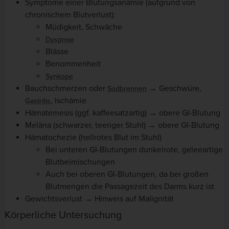
Symptome einer Blutungsanämie (aufgrund von
chronischem Blutverlust):
Müdigkeit, Schwäche
Dyspnoe
Blässe
Benommenheit
Synkope
Bauchschmerzen oder
→ Geschwüre,
Sodbrennen
, Ischämie
Gastritis
Hämatemesis (ggf. kaffeesatzartig) → obere GI-Blutung
Meläna (schwarzer, teeriger Stuhl) → obere GI-Blutung
Hämatochezie (hellrotes Blut im Stuhl)
Bei unteren GI-Blutungen dunkelrote, geleeartige
Blutbeimischungen
Auch bei oberen GI-Blutungen, da bei großen
Blutmengen die Passagezeit des Darms kurz ist
Gewichtsverlust → Hinweis auf Malignität
Körperliche Untersuchung