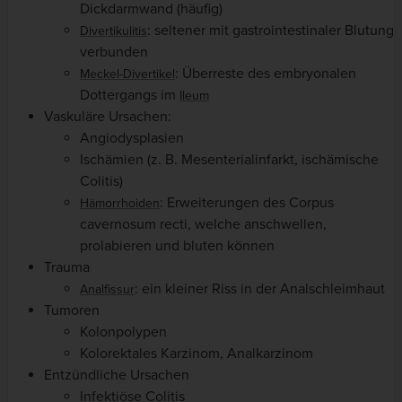
Dickdarmwand (häufig)
: seltener mit gastrointestinaler Blutung
Divertikulitis
verbunden
: Überreste des embryonalen
Meckel-Divertikel
Dottergangs im
Ileum
Vaskuläre Ursachen:
Angiodysplasien
Ischämien (z. B. Mesenterialinfarkt, ischämische
Colitis)
: Erweiterungen des Corpus
Hämorrhoiden
cavernosum recti, welche anschwellen,
prolabieren und bluten können
Trauma
: ein kleiner Riss in der Analschleimhaut
Analfissur
Tumoren
Kolonpolypen
Kolorektales Karzinom, Analkarzinom
Entzündliche Ursachen
Infektiöse Colitis