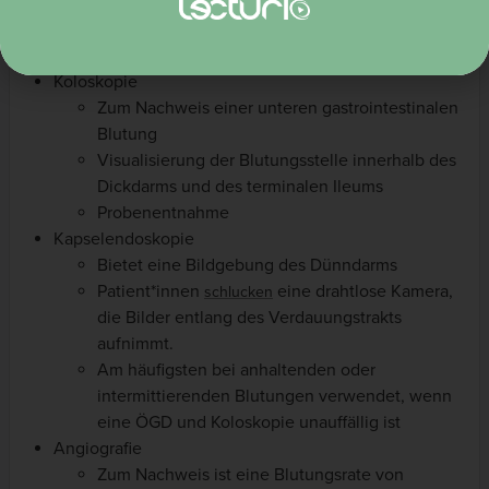
Visualisierung der Blutungsstelle im Ösophagus,
im
oder
Magen
Duodenum
Probenentnahme
Koloskopie
Zum Nachweis einer unteren gastrointestinalen
Blutung
Visualisierung der Blutungsstelle innerhalb des
Dickdarms und des terminalen Ileums
Probenentnahme
Kapselendoskopie
Bietet eine Bildgebung des Dünndarms
Patient*innen
eine drahtlose Kamera,
schlucken
die Bilder entlang des Verdauungstrakts
aufnimmt.
Am häufigsten bei anhaltenden oder
intermittierenden Blutungen verwendet, wenn
eine ÖGD und Koloskopie unauffällig ist
Angiografie
Zum Nachweis ist eine Blutungsrate von