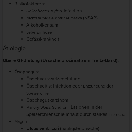
Risikofaktoren:
pylori-
Infektion
Helicobacter
(NSAR)
Nichtsteroidale Antirheumatika
Alkoholkonsum
Leberzirrhose
Gefässkrankheit
Ätiologie
Obere GI-Blutung (Ursache proximal zum Treitz-Band):
Ösophagus:
Ösophagusvarizenblutung
Ösophagitis: Infektion oder
der
Entzündung
Speiseröhre
Ösophaguskarzinom
: Läsionen in der
Mallory-Weiss-Syndrom
Speiseröhrenschleimhaut durch starkes
Erbrechen
Magen
Ulcus ventriculi
(häufigste Ursache)