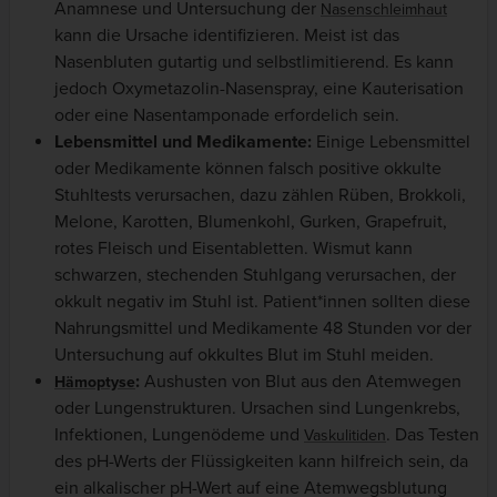
Anamnese und Untersuchung der
Nasenschleimhaut
kann die Ursache identifizieren. Meist ist das
Nasenbluten gutartig und selbstlimitierend. Es kann
jedoch Oxymetazolin-Nasenspray, eine Kauterisation
oder eine Nasentamponade erfordelich sein.
Lebensmittel und Medikamente:
Einige Lebensmittel
oder Medikamente können falsch positive okkulte
Stuhltests verursachen, dazu zählen Rüben, Brokkoli,
Melone, Karotten, Blumenkohl, Gurken, Grapefruit,
rotes Fleisch und Eisentabletten. Wismut kann
schwarzen, stechenden Stuhlgang verursachen, der
okkult negativ im Stuhl ist. Patient*innen sollten diese
Nahrungsmittel und Medikamente 48 Stunden vor der
Untersuchung auf okkultes Blut im Stuhl meiden.
:
Aushusten von Blut aus den Atemwegen
Hämoptyse
oder Lungenstrukturen. Ursachen sind Lungenkrebs,
Infektionen, Lungenödeme und
. Das Testen
Vaskulitiden
des pH-Werts der Flüssigkeiten kann hilfreich sein, da
ein alkalischer pH-Wert auf eine Atemwegsblutung