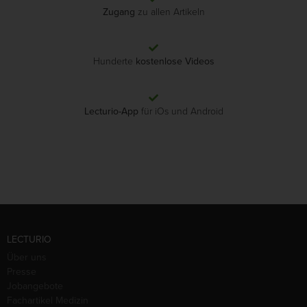
Zugang
zu allen Artikeln
Hunderte
kostenlose Videos
Lecturio-App
für iOs und Android
LECTURIO
Über uns
Presse
Jobangebote
Fachartikel Medizin