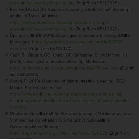
gastrointestinal-bleeding-in-adults
(Zugriff am 05.11.2020)
Rockey, DC (2020). Causes of upper gastrointestinal bleeding in
adults. In Travis, AC (Hrsg.)
https://www.uptodate.com/contents/causes-of-upper-
gastrointestinal-bleeding-in-adults
(Zugriff am 05.11.2020)
Upchurch, III, BR (2019). Upper gastrointestinal bleeding (UGIB).
Medscape
.
https://emedicine.medscape.com/article/187857-
overview
(Zugriff am 05.11.2020)
Cagir, B., Ologun, GO, Chico, GF, Cirincione, E. und Manas, KJ.
(2019). Lower gastrointestinal bleeding. Medscape
.
https://emedicine.medscape.com/article/188478-overview
(Zugriff
am 05.11.2020)
Ansari, P. (2019). Overview of gastrointestinal bleeding. MSD
Manual Professional Edition.
https://www.msdmanuals.com/professional/gastrointestinal-
disorders/gastrointestinal-bleeding/overview-of-gastrointestinal-
bleeding
Deutsche Gesellschaft für Gastroenterologie, Verdauungs- und
Stoffwechselkrankheiten (DGVS). (2017). S2k-Leitlinie
Gastrointestinale Blutung.
https://register.awmf.org/de/leitlinien/detail/021-028
(Zugriff am