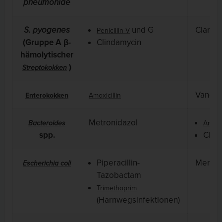
pneumoniae
S. pyogenes
und G
Clarith
Penicillin V
(Gruppe A β-
Clindamycin
hämolytischer
)
Streptokokken
Vancom
Enterokokken
Amoxicillin
Metronidazol
Bacteroides
Amoxic
spp.
Clav
Piperacillin-
Merop
Escherichia coli
Tazobactam
Trimethoprim
(Harnwegsinfektionen)