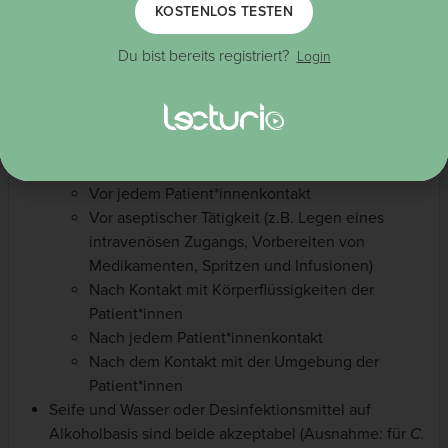
KOSTENLOS TESTEN
Die Prävention chirurgischer Infektionen hängt maßgeblich
Du bist bereits registriert?
Login
von der sterilen Technik, der Händehygiene und der Gabe
von prophylaktischen Antibiotika ab.
Handhygiene
Die 5 Schritte der Handhygiene der WHO:
Vor jedem Patient*innenkontakt
Vor aseptischer Tätigkeit (z.B. Legen eines
intravenösen Zugangs, Vorbereiten von
Medikamenten, Spritzen und Infusionen)
Nach Kontakt mit Körperflüssigkeiten der
Patient*innen
Nach jedem Patient*innenkontakt
Nach dem Kontakt mit der Umgebung der
Patient*innen
Seife und Wasser oder Desinfektionsmittel auf
Alkoholbasis sind beide akzeptabel (Ausnahme: für
C.