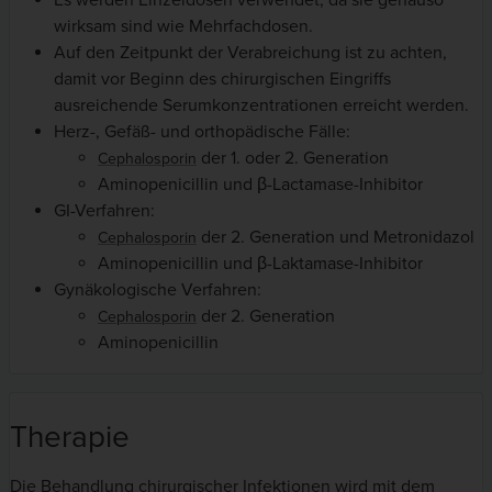
Es werden Einzeldosen verwendet, da sie genauso
wirksam sind wie Mehrfachdosen.
Auf den Zeitpunkt der Verabreichung ist zu achten,
damit vor Beginn des chirurgischen Eingriffs
ausreichende Serumkonzentrationen erreicht werden.
Herz-, Gefäß- und orthopädische Fälle:
der 1. oder 2. Generation
Cephalosporin
Aminopenicillin und β-Lactamase-Inhibitor
GI-Verfahren:
der 2. Generation und Metronidazol
Cephalosporin
Aminopenicillin und β-Laktamase-Inhibitor
Gynäkologische Verfahren:
der 2. Generation
Cephalosporin
Aminopenicillin
Therapie
Die Behandlung chirurgischer Infektionen wird mit dem