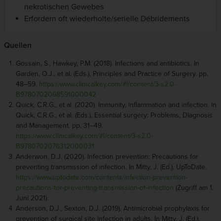
nekrotischen Gewebes
Erfordern oft wiederholte/serielle Débridements
Quellen
Gossain, S., Hawkey, P.M. (2018). Infections and antibiotics. In
Garden, O.J., et al. (Eds.), Principles and Practice of Surgery. pp.
48–59.
https://www.clinicalkey.com/#!/content/3-s2.0-
B9780702068591000042
Quick, C.R.G., et al. (2020). Immunity, inflammation and infection. In
Quick, C.R.G., et al. (Eds.), Essential surgery: Problems, Diagnosis
and Management. pp. 31–49.
https://www.clinicalkey.com/#!/content/3-s2.0-
B9780702076312000031
Anderwon, D.J. (2020). Infection prevention: Precautions for
preventing transmission of infection. In Mitty, J. (Ed.), UpToDate.
https://www.uptodate.com/contents/infection-prevention-
precautions-for-preventing-transmission-of-infection
(Zugriff am 1.
Juni 2021).
Anderson, D.J., Sexton, D.J. (2019). Antimicrobial prophylaxis for
prevention of surgical site infection in adults. In Mitty, J. (Ed.),