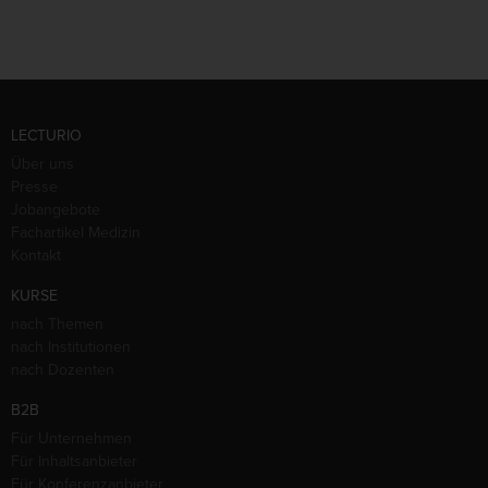
LECTURIO
Über uns
Presse
Jobangebote
Fachartikel Medizin
Kontakt
KURSE
nach Themen
nach Institutionen
nach Dozenten
B2B
Für Unternehmen
Für Inhaltsanbieter
Für Konferenzanbieter