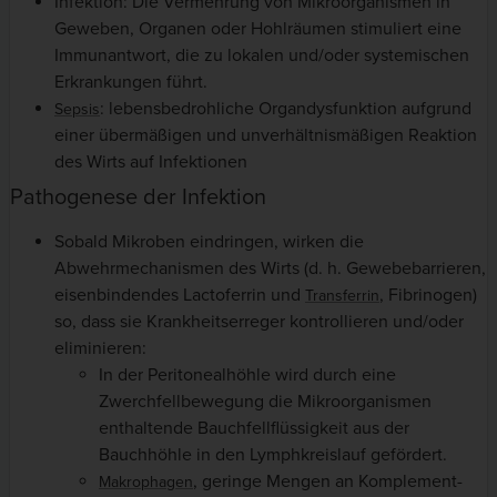
Infektion: Die Vermehrung von Mikroorganismen in
Geweben, Organen oder Hohlräumen stimuliert eine
Immunantwort, die zu lokalen und/oder systemischen
Erkrankungen führt.
: lebensbedrohliche Organdysfunktion aufgrund
Sepsis
einer übermäßigen und unverhältnismäßigen Reaktion
des Wirts auf Infektionen
Pathogenese der Infektion
Sobald Mikroben eindringen, wirken die
Abwehrmechanismen des Wirts (d. h. Gewebebarrieren,
eisenbindendes Lactoferrin und
, Fibrinogen)
Transferrin
so, dass sie Krankheitserreger kontrollieren und/oder
eliminieren:
In der Peritonealhöhle wird durch eine
Zwerchfellbewegung die Mikroorganismen
enthaltende Bauchfellflüssigkeit aus der
Bauchhöhle in den Lymphkreislauf gefördert.
, geringe Mengen an Komplement-
Makrophagen