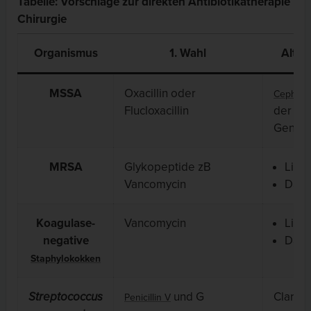
Tabelle: Vorschläge zur direkten Antibiotikatherapie in 
Chirurgie
Organismus
1. Wahl
Alter
MSSA
Oxacillin oder
Cephalo
Flucloxacillin
der 1.
Genera
MRSA
Glykopeptide zB
Linez
Vancomycin
Dapt
Koagulase-
Vancomycin
Linez
negative
Dapt
Staphylokokken
Streptococcus
und G
Clarith
Penicillin V