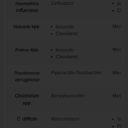
Ceftriazon
Haemophilus
Amoxic
influenzae
Clav
spp.
Merop
Klebsiella
Amoxicillin
Clavulanat
spp.
Merop
Proteus
Amoxicillin
Clavulanat
Piperacillin-Tazobactam
Merop
Pseudomonas
aeruginosa
Clostridium
Benzylpenicillin
Metron
spp.
C. difficile
Metronidazol
Vanc
Fida