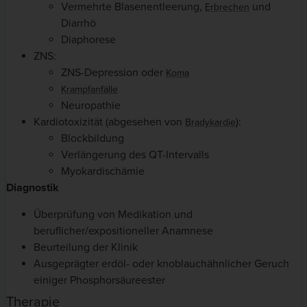
Vermehrte Blasenentleerung,
und
Erbrechen
Diarrhö
Diaphorese
ZNS:
ZNS-Depression oder
Koma
Krampfanfälle
Neuropathie
Kardiotoxizität (abgesehen von
):
Bradykardie
Blockbildung
Verlängerung des QT-Intervalls
Myokardischämie
Diagnostik
Überprüfung von Medikation und
beruflicher/expositioneller Anamnese
Beurteilung der Klinik
Ausgeprägter erdöl- oder knoblauchähnlicher Geruch
einiger Phosphorsäureester
Therapie