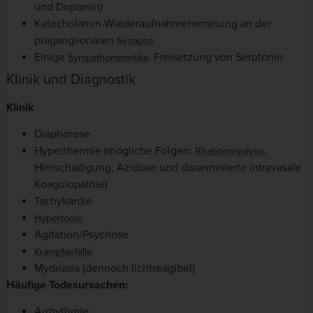
und Dopamin)
Katecholamin-Wiederaufnahmehemmung an der
präganglionären
Synapse
Einige
: Freisetzung von Serotonin
Sympathomimetika
Klinik und Diagnostik
Klinik
Diaphorese
Hyperthermie (mögliche Folgen:
,
Rhabdomyolyse
Hirnschädigung, Azidose und disseminierte intravasale
Koagulopathie)
Tachykardie
Hypertonie
Agitation/Psychose
Krampfanfälle
Mydriasis (dennoch lichtreagibel)
Häufige Todesursachen:
Arrhythmie