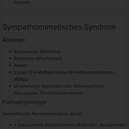
besteht
Sympathomimetisches Syndrom
Ätiologie
(Ephedrin)
Amphetamine
Badesalze (Mephedron)
Kokain
(3,4-Methylendioxy-N-methylamphetamin (
Ecstasy
))
MDMA
α1-adrenerge Agonisten oder Dekongestiva (
, Phenylpropanolamin)
Phenylephrin
Pathophysiologie
Sympathische Nervenstimulation durch:
↑ zirkulierende Katecholamine (Adrenalin, Noradrenalin