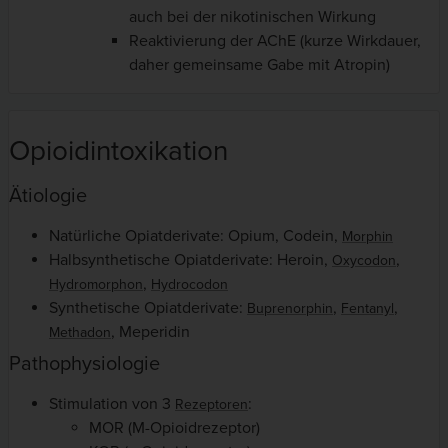
auch bei der nikotinischen Wirkung
Reaktivierung der AChE (kurze Wirkdauer,
daher gemeinsame Gabe mit Atropin)
Opioidintoxikation
Ätiologie
Natürliche Opiatderivate: Opium, Codein,
Morphin
Halbsynthetische Opiatderivate: Heroin,
,
Oxycodon
,
Hydromorphon
Hydrocodon
Synthetische Opiatderivate:
,
,
Buprenorphin
Fentanyl
, Meperidin
Methadon
Pathophysiologie
Stimulation von 3
:
Rezeptoren
MOR (M-Opioidrezeptor)