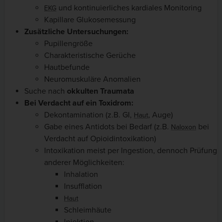
und kontinuierliches kardiales Monitoring
EKG
Kapillare Glukosemessung
Zusätzliche Untersuchungen:
Pupillengröße
Charakteristische Gerüche
Hautbefunde
Neuromuskuläre Anomalien
Suche nach
okkulten Traumata
Bei Verdacht auf ein Toxidrom:
Dekontamination (z.B. GI,
, Auge)
Haut
Gabe eines Antidots bei Bedarf (z.B.
bei
Naloxon
Verdacht auf Opioidintoxikation)
Intoxikation meist per Ingestion, dennoch Prüfung
anderer Möglichkeiten:
Inhalation
Insufflation
Haut
Schleimhäute
Injektion