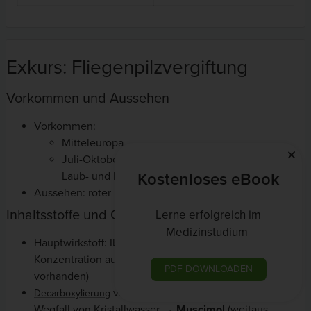
Exkurs: Fliegenpilzvergiftung
Vorkommen und Aussehen
Vorkommen:
Mitteleuropa
Juli-Oktober, v.a. unter Fichten und Birken in
Kostenloses eBook
Laub- und Nadelwäldern
Aussehen: roter Hut mit abwischbaren weißen Punkten
Inhaltsstoffe und Giftwirkung
Lerne erfolgreich im
Medizinstudium
Hauptwirkstoff: Ibotensäure „Prämuscimol“ (in hoher
Konzentration auch im Fleisch und den Lamellen
PDF DOWNLOADEN
vorhanden)
von Ibotensäure unter Entzug oder
Decarboxylierung
Wegfall von Kristallwasser →
Muscimol
(weitaus