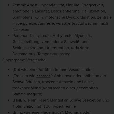
Zentral: Angst, Hyperaktivität, Unruhe, Erregbarkeit,
emotionelle Labilität, Desorientierung, Halluzination,
Somnolenz,
, motorische Dyskoordination, zentrale
Koma
Hyperpyrexie, Amnesie, verzögertes Aufwachen nach
Narkosen
Peripher: Tachykardie, Arrhythmie, Mydriasis,
Gesichtsrötung, verminderte Schweiß- und
Schleimsekretion, Urinretention, reduzierte
Darmmotorik, Temperaturanstieg
Einprägsame Vergleiche:
„Rot wie eine Rotrübe“: kutane Vasodilatation
„Trocken wie
“: Anhidrose oder Inhibition der
Knochen
Schweißdrüsen, trockene Achseln und Leiste,
trockener Mund (Verursachen einer gedämpften
Stimme möglich)
„Heiß wie ein Hase“: Mangel an Schweißsekretion und
↑ Stimulation führt zu Hyperthermie
„Blind wie eine Fledermaus“: Mydriasis oder