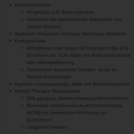
Dekontamination:
Vergiftung i.d.R. durch Ingestion
Aktivkohle bei ausreichender Adsorption und
intakter Vigilanz
Supportiv: Infusionen, Kühlung, Sedierung, Intubation
Kardiotoxizität:
Arrhythmien oder langes QT-Intervall im
(z.B.
EKG
Einnahme von TCA): Gabe von Natriumbikarbonat
oder Harnalkalisierung
Tachykardie: supportive Therapie, da sie im
Verlauf verschwindet
Agitation und
: Gabe von Benzodiazepinen
Krampfanfälle
Antidot-Therapie: Physostigmin
ZNS-gängiges, direktes Parasympathomimetikum
Reversible Inhibition der Acetylcholinesterase
(AChE) mit konsekutiver Erhöhung von
Acetylcholin
Langsame Injektion