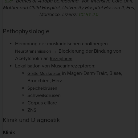
:
“Berries of Atropa belladonna” von Intensive Care Unit,
Bild
Mother and Child Hospital, University Hospital Hassan II, Fes,
Morrocco.
Lizenz:
CC BY 2.0
Pathophysiologie
Hemmung der muskarinischen cholinergen
→ Blockierung der Bindung von
Neurotransmission
Acetylcholin an
Rezeptoren
Lokalisation von Muscarinrezeptoren:
in Magen-Darm-Trakt, Blase,
Glatte Muskulatur
Bronchien, Herz
Speicheldrüsen
Schweißdrüsen
Corpus ciliare
ZNS
Klinik und Diagnostik
Klinik