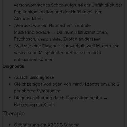
verschwommenes Sehen aufgrund der Unfähigkeit der
Pupillenkonstriktion und der Unfähigkeit der
Akkomodation
„Verrückt wie ein Hutmacher“: zentrale
Muskarinblockade → Delirium, Halluzinationen,
Psychosen,
, Zupfen an der
Krampfanfälle
Haut
„Voll wie eine Flasche“: Harnverhalt, weil M. detrusor
vesicae und M. sphincter urethrae sich nicht
entspannen können
Diagnostik
Ausschlussdiagnose
Gleichzeitiges Vorliegen von mind. 1 zentralem und 2
peripheren Symptomen
Diagnosesicherung durch Physostigmingabe →
Besserung der Klinik
Therapie
Orientierung am ABCDE-Schema