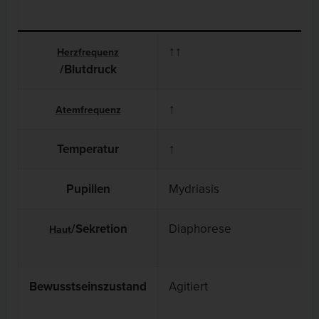
↑↑
↑
Herzfrequenz
/Blutdruck
↑
↑
Atemfrequenz
Temperatur
↑
↑
Pupillen
Mydriasis
M
/Sekretion
Diaphorese
T
Haut
Bewusstseinszustand
Agitiert
A