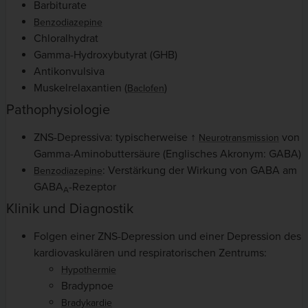
Barbiturate
Benzodiazepine
Chloralhydrat
Gamma-Hydroxybutyrat (GHB)
Antikonvulsiva
Muskelrelaxantien (
)
Baclofen
Pathophysiologie
ZNS-Depressiva: typischerweise ↑
von
Neurotransmission
Gamma-Aminobuttersäure (Englisches Akronym: GABA)
: Verstärkung der Wirkung von GABA am
Benzodiazepine
GABA
-Rezeptor
A
Klinik und Diagnostik
Folgen einer ZNS-Depression und einer Depression des
kardiovaskulären und respiratorischen Zentrums:
Hypothermie
Bradypnoe
Bradykardie