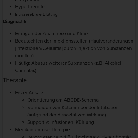
Hyperthermie
Intrazerebrale Blutung
Diagnostik
Erfragen der Anamnese und Klinik
Begutachten der Injektionsstellen (Hautveränderungen
[Infektionen/Cellulitis] durch Injektion von Substanzen
möglich)
Häufig: Abusus weiterer Substanzen (z.B. Alkohol,
Cannabis)
Therapie
Erster Ansatz:
Orientierung am ABCDE-Schema
Vermeiden von Ketamin bei der Intubation
(aufgrund der dissoziativen Wirkung)
Supportiv: Infusionen, Kühlung
Medikamentöse Therapie:
bei Bluthochdruck, Hyperthermie,
Benzodiazepine