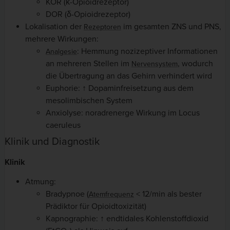
KOR (κ-Opioidrezeptor)
DOR (δ-Opioidrezeptor)
Lokalisation der
im gesamten ZNS und PNS,
Rezeptoren
mehrere Wirkungen:
: Hemmung nozizeptiver Informationen
Analgesie
an mehreren Stellen im
, wodurch
Nervensystem
die Übertragung an das Gehirn verhindert wird
Euphorie: ↑ Dopaminfreisetzung aus dem
mesolimbischen System
Anxiolyse: noradrenerge Wirkung im Locus
caeruleus
Klinik und Diagnostik
Klinik
Atmung:
Bradypnoe (
< 12/min als bester
Atemfrequenz
Prädiktor für Opioidtoxizität)
Kapnographie: ↑ endtidales Kohlenstoffdioxid