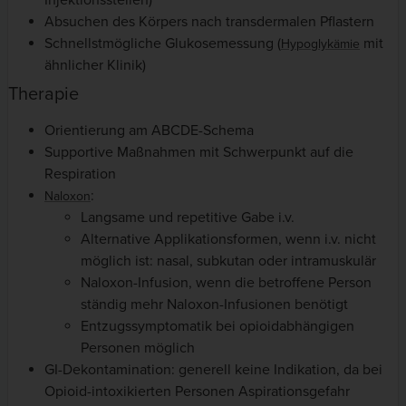
Injektionsstellen)
Absuchen des Körpers nach transdermalen Pflastern
Schnellstmögliche Glukosemessung (
mit
Hypoglykämie
ähnlicher Klinik)
Therapie
Orientierung am ABCDE-Schema
Supportive Maßnahmen mit Schwerpunkt auf die
Respiration
:
Naloxon
Langsame und repetitive Gabe i.v.
Alternative Applikationsformen, wenn i.v. nicht
möglich ist: nasal, subkutan oder intramuskulär
Naloxon-Infusion, wenn die betroffene Person
ständig mehr Naloxon-Infusionen benötigt
Entzugssymptomatik bei opioidabhängigen
Personen möglich
GI-Dekontamination: generell keine Indikation, da bei
Opioid-intoxikierten Personen Aspirationsgefahr