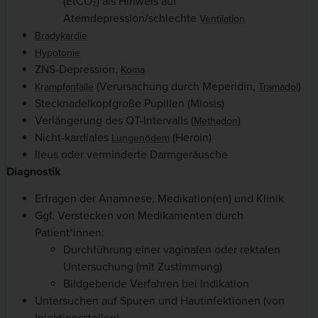
(EtCO₂) als Hinweis auf
Atemdepression/schlechte
Ventilation
Bradykardie
Hypotonie
ZNS-Depression,
Koma
(Verursachung durch Meperidin,
)
Krampfanfälle
Tramadol
Stecknadelkopfgroße Pupillen (Miosis)
Verlängerung des QT-Intervalls (
)
Methadon
Nicht-kardiales
(Heroin)
Lungenödem
Ileus oder verminderte Darmgeräusche
Diagnostik
Erfragen der Anamnese, Medikation(en) und Klinik
Ggf. Verstecken von Medikamenten durch
Patient*innen:
Durchführung einer vaginalen oder rektalen
Untersuchung (mit Zustimmung)
Bildgebende Verfahren bei Indikation
Untersuchen auf Spuren und Hautinfektionen (von