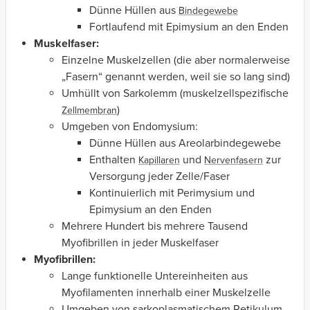
Dünne Hüllen aus
Bindegewebe
Fortlaufend mit Epimysium an den Enden
Muskelfaser:
Einzelne Muskelzellen (die aber normalerweise
„Fasern“ genannt werden, weil sie so lang sind)
Umhüllt von Sarkolemm (muskelzellspezifische
)
Zellmembran
Umgeben von Endomysium:
Dünne Hüllen aus Areolarbindegewebe
Enthalten
und
zur
Kapillaren
Nervenfasern
Versorgung jeder Zelle/Faser
Kontinuierlich mit Perimysium und
Epimysium an den Enden
Mehrere Hundert bis mehrere Tausend
Myofibrillen in jeder Muskelfaser
Myofibrillen:
Lange funktionelle Untereinheiten aus
Myofilamenten innerhalb einer Muskelzelle
Umgeben von sarkoplasmatischem Retikulum