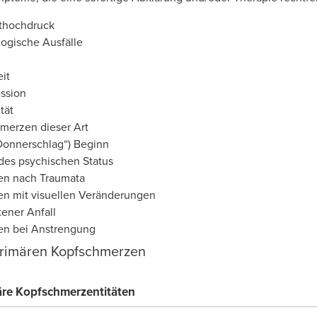
thochdruck
logische Ausfälle
m
it
ssion
tät
hmerzen dieser Art
„Donnerschlag“) Beginn
es psychischen Status
en nach Traumata
n mit visuellen Veränderungen
ener Anfall
en bei Anstrengung
primären Kopfschmerzen
märe Kopfschmerzentitäten