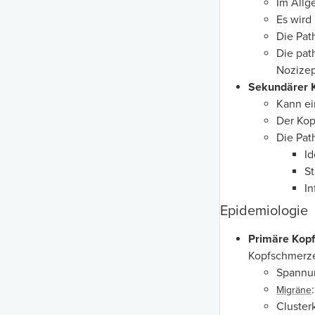
Im Allg
Es wird
Die Pat
Die pat
Nozizep
Sekundärer 
Kann ei
Der Kop
Die Pat
Id
S
In
Epidemiologie
Primäre Kop
Kopfschmerze
Spannun
Migräne
Cluster