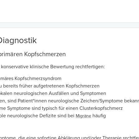
Diagnostik
primären Kopfschmerzen
 konservative klinische Bewertung rechtfertigen:
rimäres Kopfschmerzsyndrom
u bereits früher aufgetretenen Kopfschmerzen
okalen neurologischen Ausfällen und Symptomen
den, sind Patient*innen neurologische Zeichen/Symptome bekann
e Symptome sind typisch für einen Clusterkopfschmerz
ble neurologische Defizite sind bei
häufig
Migräne
tome, die eine sofortige Abklärung und/oder Therapie rechtfer