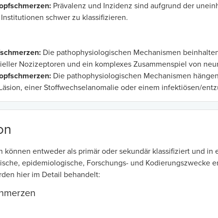
opfschmerzen:
Prävalenz und Inzidenz sind aufgrund der unein
Institutionen schwer zu klassifizieren.
fschmerzen:
Die pathophysiologischen Mechanismen beinhalten i
nieller Nozizeptoren und ein komplexes Zusammenspiel von neur
opfschmerzen:
Die pathophysiologischen Mechanismen hängen i
n Läsion, einer Stoffwechselanomalie oder einem infektiösen/en
ion
können entweder als primär oder sekundär klassifiziert und in e
inische, epidemiologische, Forschungs- und Kodierungszwecke en
en hier im Detail behandelt:
chmerzen