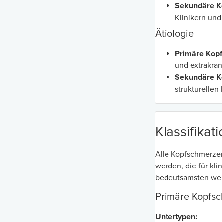
Sekundäre K
Klinikern und 
Ätiologie
Primäre Kop
und extrakra
Sekundäre K
strukturelle
Klassifikat
Alle Kopfschmerzen 
werden, die für kl
bedeutsamsten werd
Primäre Kopfs
Untertypen: