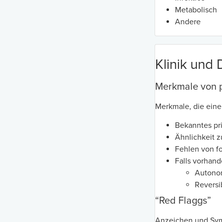
Metabolisch
Andere
Klinik und 
Merkmale von 
Merkmale, die eine
Bekanntes p
Ähnlichkeit z
Fehlen von f
Falls vorhan
Autonom
Reversi
“Red Flaggs”
Anzeichen und Symp