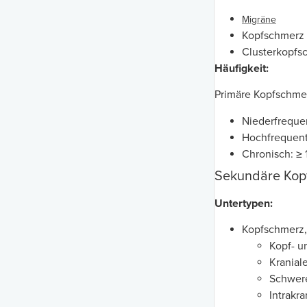
Migräne
Kopfschmerz
Clusterkopfs
Häufigkeit:
Primäre Kopfschmer
Niederfreque
Hochfrequent
Chronisch: ≥
Sekundäre Kop
Untertypen:
Kopfschmerz,
Kopf- u
Kranial
Schwe
Intrakra