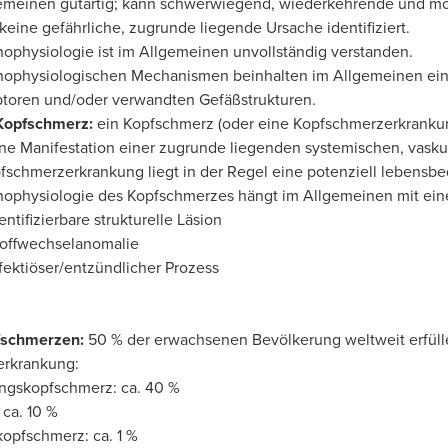
emeinen gutartig; kann schwerwiegend, wiederkehrende und mö
 keine gefährliche, zugrunde liegende Ursache identifiziert.
hophysiologie ist im Allgemeinen unvollständig verstanden.
hophysiologischen Mechanismen beinhalten im Allgemeinen eine Ü
toren und/oder verwandten Gefäßstrukturen.
Kopfschmerz:
ein Kopfschmerz (oder eine Kopfschmerzerkrankung
ne Manifestation einer zugrunde liegenden systemischen, vasku
fschmerzerkrankung liegt in der Regel eine potenziell lebensbe
hophysiologie des Kopfschmerzes hängt im Allgemeinen mit ei
entifizierbare strukturelle Läsion
toffwechselanomalie
fektiöser/entzündlicher Prozess
fschmerzen:
50 % der erwachsenen Bevölkerung weltweit erfüllen
rkrankung:
gskopfschmerz: ca. 40 %
: ca. 10 %
kopfschmerz: ca. 1 %