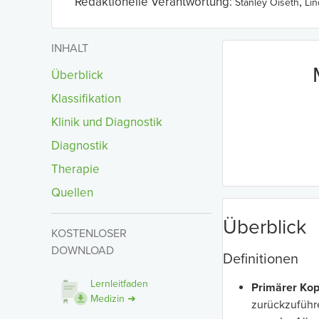
Redaktionelle Verantwortung:
,
Stanley Oiseth
Li
INHALT
Überblick
Klassifikation
Klinik und Diagnostik
Diagnostik
Therapie
Quellen
Überblick
KOSTENLOSER
DOWNLOAD
Definitionen
Lernleitfaden
Primärer Ko
Medizin ➜
zurückzuführe