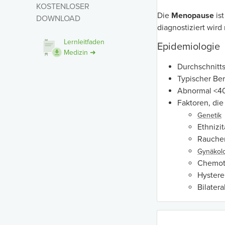
KOSTENLOSER
Die
Menopause
is
DOWNLOAD
diagnostiziert wir
Lernleitfaden
Epidemiologie
Medizin ➜
Durchschnitts
Typischer Ber
Abnormal <40
Faktoren, die
Genetik
Ethnizit
Rauche
Gynäkol
Chemot
Hystere
Bilater