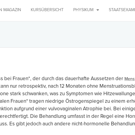
IN MAGAZIN
KURSÜBERSICHT
PHYSIKUM
STAATSEXAM
s bei Frauen*, der durch das dauerhafte Aussetzen der
Menst
kann nur retrospektiv, nach 12 Monaten ohne Menstruationsb
one stark schwanken, was zu Symptomen wie Hitzewallunge
len Frauen* tragen niedrige Östrogenspiegel zu einem erhöh
ktion aufgrund einer vulvovaginalen Atrophie bei. Bei ein
gerechtfertigt. Die Behandlung umfasst in der Regel eine Ho
. Es gibt jedoch auch andere nicht-hormonelle Behandlun