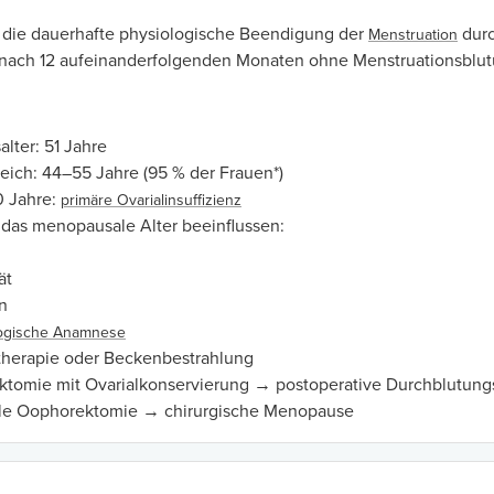
t die dauerhafte physiologische Beendigung der
durc
Menstruation
d nach 12 aufeinanderfolgenden Monaten ohne Menstruationsblu
alter: 51 Jahre
eich: 44–55 Jahre (95 % der Frauen*)
 Jahre:
primäre Ovarialinsuffizienz
 das menopausale Alter beeinflussen:
ät
n
ogische Anamnese
herapie oder Beckenbestrahlung
ktomie mit Ovarialkonservierung → postoperative Durchblutung
ale Oophorektomie → chirurgische Menopause