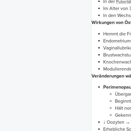
In der
Pubertä
Im Alter von
In den Wechs
Wirkungen von Ös
Hemmt die Fr
Endometriums
Vaginallubrik
Brustwachst
Knochenwac
Modulierende
Veränderungen wäh
Perimenopa
Übergan
Beginnt
Hält no
Gekenn
↓ Oozyten 
Erhebliche S