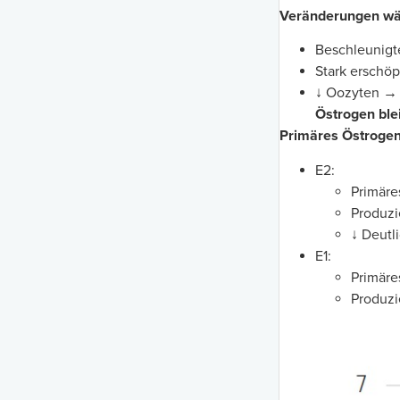
Veränderungen wä
Beschleunigt
Stark erschöp
↓ Oozyten 
Östrogen blei
Primäres Östrogen 
E2:
Primäre
Produzi
↓ Deutl
E1:
Primäre
Produzi