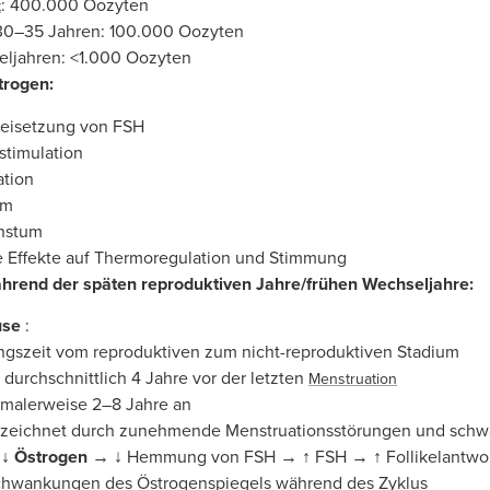
: 400.000 Oozyten
t
 30–35 Jahren: 100.000 Oozyten
eljahren: <1.000 Oozyten
trogen:
eisetzung von FSH
timulation
ation
um
hstum
 Effekte auf Thermoregulation und Stimmung
rend der späten reproduktiven Jahre/frühen Wechseljahre:
use
:
gszeit vom reproduktiven zum nicht-reproduktiven Stadium
 durchschnittlich 4 Jahre vor der letzten
Menstruation
rmalerweise 2–8 Jahre an
zeichnet durch zunehmende Menstruationsstörungen und sch
→
↓ Östrogen →
↓ Hemmung von FSH → ↑ FSH → ↑ Follikelantw
chwankungen des Östrogenspiegels während des Zyklus