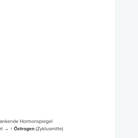
wankende Hormonspiegel
ort →
↑ Östrogen
(Zyklusmitte)