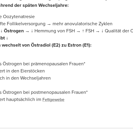
hrend der
späten Wechseljahre:
e Oozytenatresie
fte Follikelversorgung → mehr anovulatorische Zyklen
→
↓ Östrogen →
↓ Hemmung von FSH → ↑ FSH → ↓ Qualität der Oo
bt ↓
wechselt von Östradiol (E2) zu Estron (E1):
s Östrogen bei prämenopausalen Frauen*
ert in den Eierstöcken
ich in den Wechseljahren
s Östrogen bei postmenopausalen Frauen*
ert hauptsächlich im
Fettgewebe