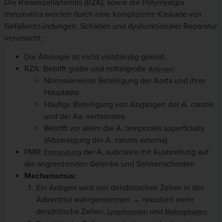
Die Riesenzellarteriitis (RZA), sowie die Polymyalgia
rheumatica werden durch eine komplizierte Kaskade von
Gefäßentzündungen, Schäden und dysfunktionaler Reparatur
verursacht:
Die Ätiologie ist nicht vollständig geklärt.
RZA: Betrifft große und mittelgroße
:
Arterien
Normalerweise Beteiligung der Aorta und ihrer
Hauptäste
Häufige Beteiligung von Abgängen der A. carotis
und der Aa. vertebrales
Betrifft vor allem die A. temporalis superficialis
(Abzweigung der A. carotis externa)
PMR:
der A. subclavia mit Ausbreitung auf
Entzündung
die angrenzenden Gelenke und Sehnenscheiden
Mechanismus:
Ein Antigen wird von dendritischen Zellen in der
Adventitia wahrgenommen → rekrutiert mehr
dendritische Zellen,
und
Lymphozyten
Makrophagen