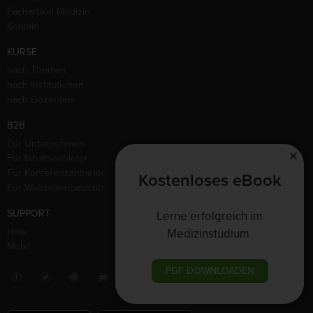
Fachartikel Medizin
Kontakt
KURSE
nach Themen
nach Institutionen
nach Dozenten
B2B
Für Unternehmen
Für Inhaltsanbieter
Für Konferenzanbieter
Kostenloses eBook
Für Webseitenbesitzer
SUPPORT
Lerne erfolgreich im
Hilfe
Medizinstudium
Mobil
PDF DOWNLOADEN