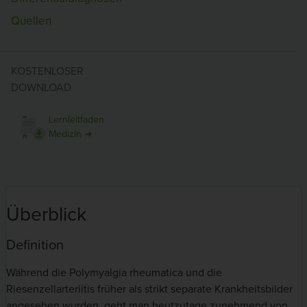
Quellen
KOSTENLOSER
DOWNLOAD
Lernleitfaden
Medizin ➜
Überblick
Definition
Während die Polymyalgia rheumatica und die
Riesenzellarteriitis früher als strikt separate Krankheitsbilder
angesehen wurden, geht man heutzutage zunehmend von