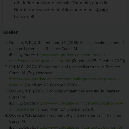
gibt keine bekannte kausale Therapie, aber die
Betroffenen werden im Allgemeinen mit
Aspirin
behandelt.
Quellen
Docken, W.P., & Rosenbaum, J.T. (2019). Clinical manifestations of
giant cell arteritis. In Ramirez Curtis, M.
(Ed.),
Uptodate.
https://www.uptodate.com/contents/clinical-
manifestations-of-giant-cell-arteritis
(Zugriff am 25. Oktober 2020).
Cid, M.C. (2020). Pathogenesis of giant cell arteritis. In Ramirez
Curtis, M. (Ed.),
Uptodate.
https://www.uptodate.com/contents/pathogenesis-of-giant-cell-
arteritis
(Zugriff am 26. Oktober 2020).
Docken, W.P. (2019). Diagnosis of giant cell arteritis. In Ramirez
Curtis, M.
(Ed.),
Uptodate.
https://www.uptodate.com/contents/diagnosis-of-
giant-cell-arteritis
(Zugriff am 27. Oktober 2020).
Docken, W.P. (2020). Treatment of giant cell arteritis. In Ramirez
Curtis, M.
(Ed.),
Uptodate.
https://www.uptodate.com/contents/treatment-of-