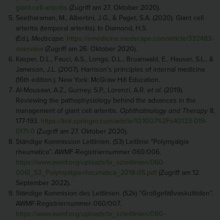
giant-cell-arteritis
(Zugriff am 27. Oktober 2020).
Seetharaman, M., Albertini, J.G., & Paget, S.A. (2020). Giant cell
arteritis (temporal arteritis). In Diamond, H.S.
(Ed.),
Medscape.
https://emedicine.medscape.com/article/332483-
overview
(Zugriff am 26. Oktober 2020).
Kasper, D.L., Fauci, A.S., Longo, D.L., Bruanwald, E., Hauser, S.L., &
Jameson, J.L. (2007). Harrison’s principles of internal medicine
(16th edition.). New York: McGraw Hill Education.
Al-Mousawi, A.Z., Gurney, S.P., Lorenzi, A.R.
et al.
(2019).
Reviewing the pathophysiology behind the advances in the
management of giant cell arteritis.
Ophthalmology and Therapy
8,
177-193.
https://link.springer.com/article/10.1007%2Fs40123-019-
0171-0
(Zugriff am 27. Oktober 2020).
Ständige Kommission Leitlinien. (S3) Leitlinie “Polymyalgia
rheumatica”. AWMF-Registriernummer 060/006.
https://www.awmf.org/uploads/tx_szleitlinien/060-
006l_S3_Polymyalgia-rheumatica_2018-05.pdf
(Zugriff am 12.
September 2022).
Ständige Kommision des Leitlinien. (S2k) “Großgefäßvaskulitiden”.
AWMF-Registriernummer 060/007.
https://www.awmf.org/uploads/tx_szleitlinien/060-