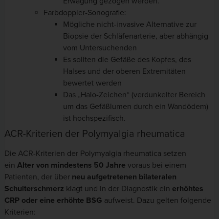
Erwägung gezogen werden.
Farbdoppler-Sonografie:
Mögliche nicht-invasive Alternative zur
Biopsie der Schläfenarterie, aber abhängig
vom Untersuchenden
Es sollten die Gefäße des Kopfes, des
Halses und der oberen Extremitäten
bewertet werden
Das „Halo-Zeichen“ (verdunkelter Bereich
um das Gefäßlumen durch ein Wandödem)
ist hochspezifisch.
ACR-Kriterien der Polymyalgia rheumatica
Die ACR-Kriterien der Polymyalgia rheumatica setzen
ein
Alter von mindestens 50 Jahre
voraus bei einem
Patienten, der über
neu aufgetretenen bilateralen
Schulterschmerz
klagt und in der Diagnostik ein
erhöhtes
CRP oder eine erhöhte BSG
aufweist. Dazu gelten folgende
Kriterien: