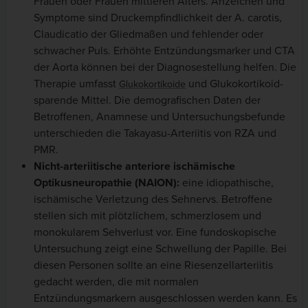
Frauen oder Frauen mittleren Alters. Anzeichen und
Symptome sind Druckempfindlichkeit der A. carotis,
Claudicatio der Gliedmaßen und fehlender oder
schwacher Puls. Erhöhte Entzündungsmarker und CTA
der Aorta können bei der Diagnosestellung helfen. Die
Therapie umfasst
und Glukokortikoid-
Glukokortikoide
sparende Mittel. Die demografischen Daten der
Betroffenen, Anamnese und Untersuchungsbefunde
unterschieden die Takayasu-Arteriitis von RZA und
PMR.
Nicht-arteriitische anteriore ischämische
Optikusneuropathie (NAION):
eine idiopathische,
ischämische Verletzung des Sehnervs. Betroffene
stellen sich mit plötzlichem, schmerzlosem und
monokularem Sehverlust vor. Eine fundoskopische
Untersuchung zeigt eine Schwellung der Papille. Bei
diesen Personen sollte an eine Riesenzellarteriitis
gedacht werden, die mit normalen
Entzündungsmarkern ausgeschlossen werden kann. Es