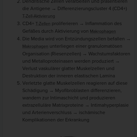
Dendritische Zellen verarbeiten und präsentieren
die Antigene → Differenzierungscluster 4 (CD4+)
T-Zell-Aktivierung
CD4+
proliferieren → Inflammation des
T-Zellen
Gefäßes durch Aktivierung von
Makrophagen
Die Media wird von Entzündungszellen befallen →
unterliegen einer granulomatösen
Makrophagen
Organisation (Riesenzellen) → Wachstumsfaktoren
und Metalloproteinasen werden produziert →
Verlust vaskulärer glatter Muskelzellen und
Destruktion der inneren elastischen Lamina
Verletzte glatte Muskelzellen reagieren auf diese
Schädigung → Myofibroblasten differenzieren,
wandern zur Intimaschicht und produzieren
extrazelluläre Matrixproteine → Intimahyperplasie
und Arterienverschluss → ischämische
Komplikationen der Erkrankung