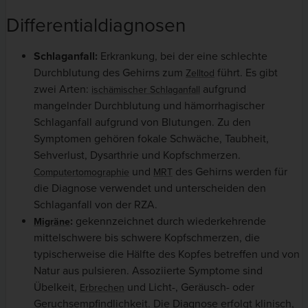
Differentialdiagnosen
Schlaganfall:
Erkrankung, bei der eine schlechte
Durchblutung des Gehirns zum
führt. Es gibt
Zelltod
zwei Arten:
aufgrund
ischämischer Schlaganfall
mangelnder Durchblutung und hämorrhagischer
Schlaganfall aufgrund von Blutungen. Zu den
Symptomen gehören fokale Schwäche, Taubheit,
Sehverlust, Dysarthrie und Kopfschmerzen.
und
des Gehirns werden für
Computertomographie
MRT
die Diagnose verwendet und unterscheiden den
Schlaganfall von der RZA.
:
gekennzeichnet durch wiederkehrende
Migräne
mittelschwere bis schwere Kopfschmerzen, die
typischerweise die Hälfte des Kopfes betreffen und von
Natur aus pulsieren. Assoziierte Symptome sind
Übelkeit,
und Licht-, Geräusch- oder
Erbrechen
Geruchsempfindlichkeit. Die Diagnose erfolgt klinisch,