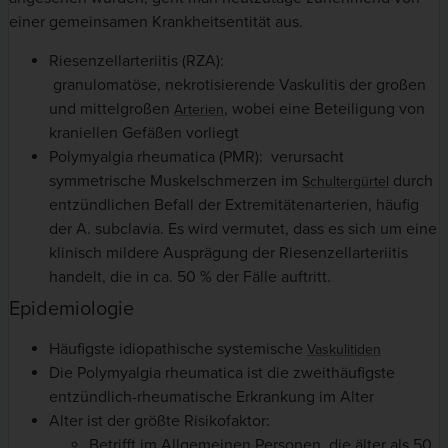
einer gemeinsamen Krankheitsentität aus.
Riesenzellarteriitis (RZA):
granulomatöse, nekrotisierende Vaskulitis der großen
und mittelgroßen
, wobei eine Beteiligung von
Arterien
kraniellen Gefäßen vorliegt
Polymyalgia rheumatica (PMR): verursacht
symmetrische Muskelschmerzen im
durch
Schultergürtel
entzündlichen Befall der Extremitätenarterien, häufig
der A. subclavia. Es wird vermutet, dass es sich um eine
klinisch mildere Ausprägung der Riesenzellarteriitis
handelt, die in ca. 50 % der Fälle auftritt.
Epidemiologie
Häufigste idiopathische systemische
Vaskulitiden
Die Polymyalgia rheumatica ist die zweithäufigste
entzündlich-rheumatische Erkrankung im Alter
Alter ist der größte Risikofaktor:
Betrifft im Allgemeinen Personen, die älter als 50