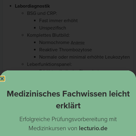
Labordiagnostik
BSG und CRP:
Fast immer erhöht
Unspezifisch
Komplettes Blutbild:
Normochrome
Anämie
Reaktive Thrombozytose
Normale oder minimal erhöhte Leukozyten
Leberfunktionspanel:
Erhöhte alkalische Phosphatase
Verringertes Albumin
ACR-Kriterien der Riesenzellarteriitis
Medizinisches Fachwissen leicht
Die ACR-Kriterien der Riesenzellarteriitis (Arteriitis
erklärt
temporalis) setzen für eine Diagnose voraus,
dass
mindestens 3 der folgenden 5 Kriterien
erfüllt werden:
Erfolgreiche Prüfungsvorbereitung mit
Alter > 50 Jahre
Medizinkursen von
lecturio.de
Neu aufgetretene Kopfschmerzen