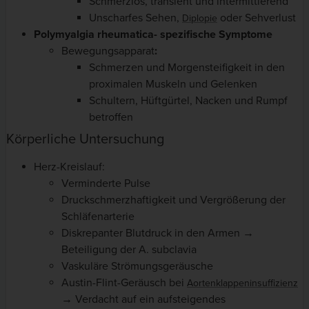
Schmerzlos, transient und intermittierend
Unscharfes Sehen,
oder Sehverlust
Diplopie
Polymyalgia rheumatica- spezifische Symptome
Bewegungsapparat
:
Schmerzen und Morgensteifigkeit in den
proximalen Muskeln und Gelenken
Schultern, Hüftgürtel, Nacken und Rumpf
betroffen
Körperliche Untersuchung
Herz-Kreislauf:
Verminderte Pulse
Druckschmerzhaftigkeit und Vergrößerung der
Schläfenarterie
Diskrepanter Blutdruck in den Armen →
Beteiligung der A. subclavia
Vaskuläre Strömungsgeräusche
Austin-Flint-Geräusch bei
Aortenklappeninsuffizienz
→ Verdacht auf ein aufsteigendes