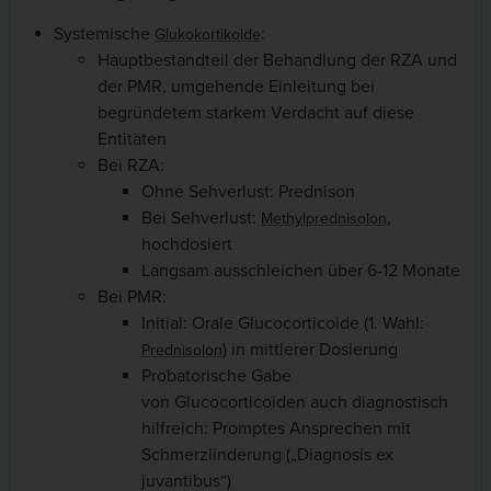
Systemische
:
Glukokortikoide
Hauptbestandteil der Behandlung der RZA und
der PMR, umgehende Einleitung bei
begründetem starkem Verdacht auf diese
Entitäten
Bei RZA:
Ohne Sehverlust: Prednison
Bei Sehverlust:
,
Methylprednisolon
hochdosiert
Langsam ausschleichen über 6-12 Monate
Bei PMR:
Initial: Orale Glucocorticoide (1. Wahl:
) in mittlerer Dosierung
Prednisolon
Probatorische Gabe
von Glucocorticoiden auch diagnostisch
hilfreich: Promptes Ansprechen mit
Schmerzlinderung („Diagnosis ex
juvantibus“)