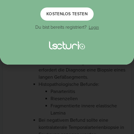
Auffällige Temporalarterien (Pulslosigkeit,
Druckschmerz, Schwellung)
KOSTENLOS TESTEN
BSG > 50 mm in der ersten Stunde
Auffällige Biopsie der Temporalarterie
Du bist bereits registriert?
Login
Spezifische Diagnostik der RZA:
Temporalarterienbiopsie (Goldstandard):
Sollte bei allen Patienten mit Verdacht auf
RZA durchgeführt werden
Die Läsionen sind segmental, daher
erfordert die Diagnose eine Biopsie eines
langen Gefäßsegments.
Histopathologische Befunde:
Panarteriitis
Riesenzellen
Fragmentierte innere elastische
Lamina
Bei negativem Befund sollte eine
kontralaterale Temporalarterienbiopsie in