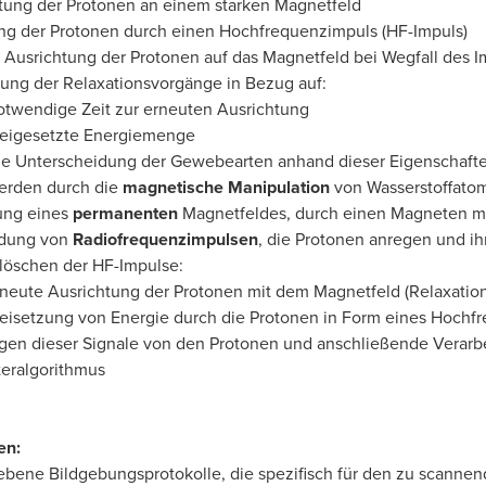
tung der Protonen an einem starken Magnetfeld
g der Protonen durch einen Hochfrequenzimpuls (HF-Impuls)
 Ausrichtung der Protonen auf das Magnetfeld bei Wegfall des I
lung der Relaxationsvorgänge in Bezug auf:
twendige Zeit zur erneuten Ausrichtung
reigesetzte Energiemenge
e Unterscheidung der Gewebearten anhand dieser Eigenschaft
erden durch die
magnetische Manipulation
von Wasserstoffatome
ung eines
permanenten
Magnetfeldes, durch einen Magneten mi
dung von
Radiofrequenzimpulsen
, die Protonen anregen und ih
löschen der HF-Impulse:
neute Ausrichtung der Protonen mit dem Magnetfeld (Relaxation
eisetzung von Energie durch die Protonen in Form eines Hochf
en dieser Signale von den Protonen und anschließende Verarbe
eralgorithmus
en:
bene Bildgebungsprotokolle, die spezifisch für den zu scannend