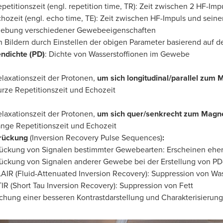
petitionszeit (engl. repetition time, TR): Zeit zwischen 2 HF-Im
hozeit (engl. echo time, TE): Zeit zwischen HF-Impuls und sein
hebung verschiedener Gewebeeigenschaften
n Bildern durch Einstellen der obigen Parameter basierend auf 
ndichte (PD)
: Dichte von Wasserstoffionen im Gewebe
laxationszeit der Protonen,
um sich longitudinal/parallel zum 
rze Repetitionszeit und Echozeit
laxationszeit der Protonen,
um sich quer/senkrecht zum Magne
nge Repetitionszeit und Echozeit
drückung
(Inversion Recovery Pulse Sequences)
:
ückung von Signalen bestimmter Gewebearten: Erscheinen ehe
ückung von Signalen anderer Gewebe bei der Erstellung von PD-,
AIR (Fluid-Attenuated Inversion Recovery): Suppression von Wa
IR (Short Tau Inversion Recovery): Suppression von Fett
chung einer besseren Kontrastdarstellung und Charakterisierung