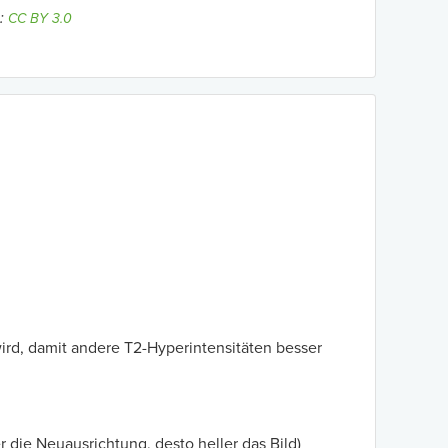
z:
CC BY 3.0
ird, damit andere T2-Hyperintensitäten besser
 die Neuausrichtung, desto heller das Bild)