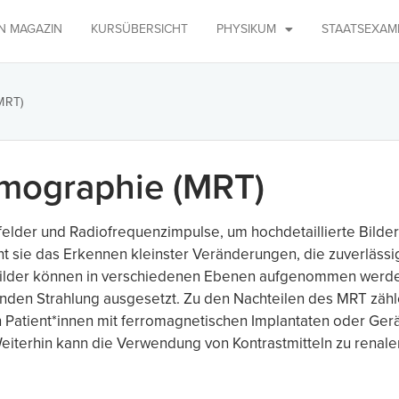
IN MAGAZIN
KURSÜBERSICHT
PHYSIKUM
STAATSEXAM
MRT)
mographie (MRT)
lder und Radiofrequenzimpulse, um hochdetaillierte Bilder 
ht sie das Erkennen kleinster Veränderungen, die zuverläs
tbilder können in verschiedenen Ebenen aufgenommen werd
renden Strahlung ausgesetzt. Zu den Nachteilen des MRT zähl
n Patient*innen mit ferromagnetischen Implantaten oder Ger
terhin kann die Verwendung von Kontrastmitteln zu renale