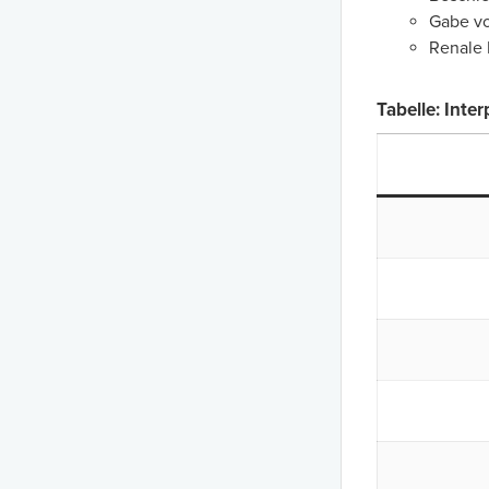
Gabe vo
Renale 
Tabelle: Inte