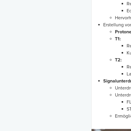
Re
Ec
Hervor
Erstellung vo
Protone
T1:
Re
Ku
T2:
Re
La
Signalunter
Unterdr
Unterdr
FL
ST
Ermögli