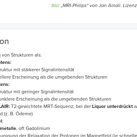
: „MRI-Philips“ von Jan Ainali. Lizen
Bild
ion
von Strukturen als:
tens:
ruktur mit stärkerer Signalintensität
llere Erscheinung als die umgebenden Strukturen
ens:
ruktur mit geringer Signalintensität
unklere Erscheinung als die umgebenden Strukturen
LAIR:
T2-gewichtete MRT-Sequenz, bei der
Liquor unterdrückt
w
d (z. B. Ödeme)
l
:
metalle
, oft Gadolinium
unigung der Relaxation der Protonen im Magnetfeld (je schneller