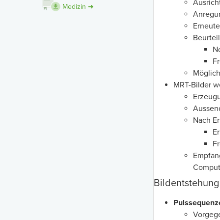
Ausrich
Medizin ➜
Anregun
Erneute
Beurtei
No
F
Möglich
MRT-Bilder w
Erzeug
Aussen
Nach Er
Er
Fr
Empfang
Comput
Bildentstehung
Pulssequenz
Vorgege