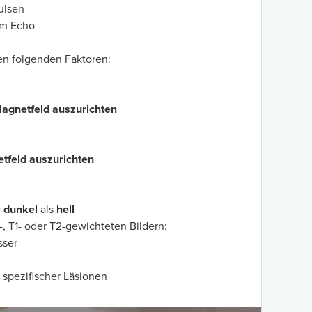
pulsen
em Echo
den folgenden Faktoren:
Magnetfeld auszurichten
tfeld auszurichten
r
dunkel
als
hell
 T1- oder T2-gewichteten Bildern:
sser
 spezifischer Läsionen