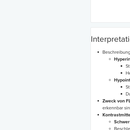
Interpretat
Beschreibung 
Hyperin
St
He
Hypoint
St
D
Zweck von F
erkennbar sin
Kontrastmitte
Schwer
Beschle