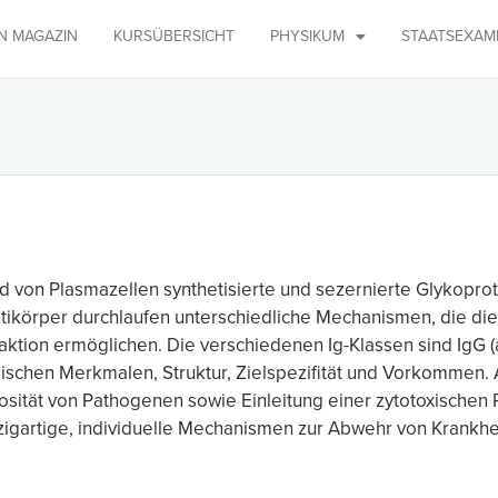
IN MAGAZIN
KURSÜBERSICHT
PHYSIKUM
STAATSEXAM
nd von Plasmazellen synthetisierte und sezernierte Glykopr
körper durchlaufen unterschiedliche Mechanismen, die die 
ktion ermöglichen. Die verschiedenen Ig-Klassen sind IgG 
ogischen Merkmalen, Struktur, Zielspezifität und Vorkommen
iosität von Pathogenen sowie Einleitung einer zytotoxischen
zigartige, individuelle Mechanismen zur Abwehr von Krankhe