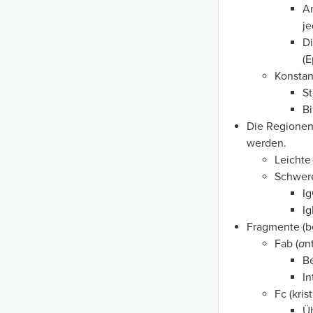
An
je
Di
(E
Konstan
St
B
Die Regionen
werden.
Leichte
Schwere
Ig
I
Fragmente (be
Fab (
a
n
Be
In
Fc (kris
Üb