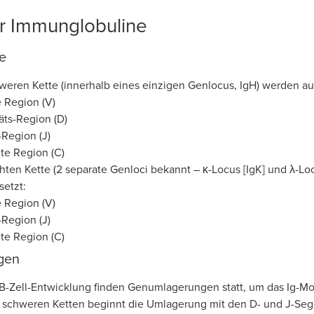
r Immunglobuline
e
weren Kette (innerhalb eines einzigen Genlocus, IgH) werden
e Region (V)
äts-Region (D)
-Region (J)
te Region (C)
hten Kette (2 separate Genloci bekannt – κ-Locus [IgK] und λ-L
etzt:
e Region (V)
-Region (J)
te Region (C)
gen
B-Zell-Entwicklung finden Genumlagerungen statt, um das Ig-
 schweren Ketten beginnt die Umlagerung mit den D- und J-Se