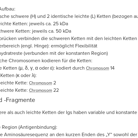
Aufbau:
ische schwere (H) und 2 identische leichte (L) Ketten (bezogen au
ichte Ketten: jeweils ca. 25 kDa
hwere Ketten: jeweils ca. 50 kDa
dbrücken verbinden die schweren Ketten mit den leichten Ketten 
rbereich (engl. Hinge): ermöglicht Flexibilität
ydratreste (verbunden mit der konstanten Region)
iche Chromosomen kodieren für die Ketten:
Ketten (μ, δ, γ, α oder ε): kodiert durch
14
Chromosom
Ketten (κ oder λ):
leichte Kette:
2
Chromosom
leichte Kette:
22
Chromosom
d -Fragmente
e als auch leichte Ketten der Igs haben variable und konstant
e Region (Antigenbindung):
e Aminosäuresequenz an den kurzen Enden des „Y“ sowohl der 