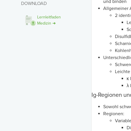
und binden
DOWNLOAD
Allgemeiner 
2 ident
Lernleitfaden
Le
Medizin ➜
Sc
Disulfi
Scharnie
Kohlenh
Unterschiedl
Schwere 
Leichte 
κ 
λ 
Ig-Regionen un
Sowohl schwer
Regionen:
Variabl
Di