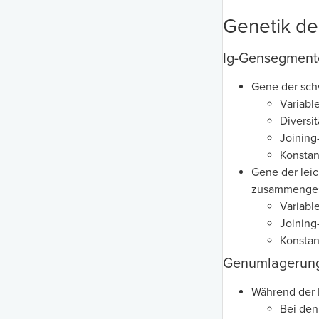
Genetik de
Ig-Gensegment
Gene der sch
Variabl
Diversit
Joining
Konstan
Gene der leic
zusammenges
Variabl
Joining
Konstan
Genumlagerun
Während der 
Bei den