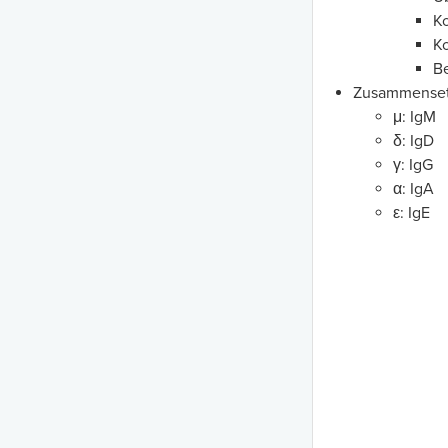
Ko
K
Be
Zusammensetz
μ: IgM
δ: IgD
γ: IgG
α: IgA
ε: IgE