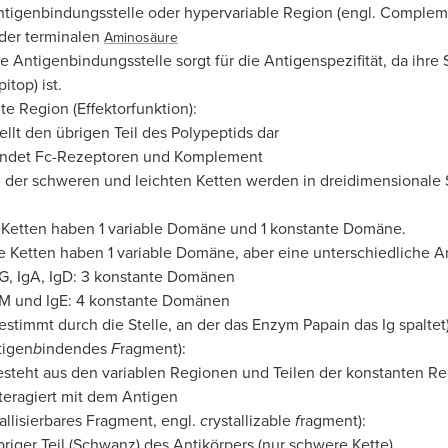
tigenbindungsstelle oder hypervariable Region (engl. Comple
der terminalen
Aminosäure
e Antigenbindungsstelle sorgt für die Antigenspezifität, da ihr
pitop) ist.
te Region (Effektorfunktion):
ellt den übrigen Teil des Polypeptids dar
indet Fc-Rezeptoren und Komplement
 der schweren und leichten Ketten werden in dreidimensionale
 Ketten haben 1 variable Domäne und 1 konstante Domäne.
 Ketten haben 1 variable Domäne, aber eine unterschiedliche 
G, IgA, IgD: 3 konstante Domänen
gM und IgE: 4 konstante Domänen
stimmt durch die Stelle, an der das Enzym Papain das Ig spaltet)
tigen
b
indendes
F
ragment):
steht aus den variablen Regionen und Teilen der konstanten Re
teragiert mit dem Antigen
tallisierbares Fragment, engl.
c
rystallizable
f
ragment):
riger Teil (Schwanz) des Antikörpers (nur schwere Kette)