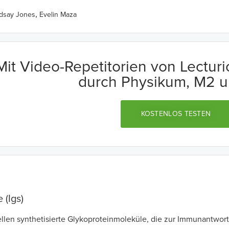
,
ndsay Jones
Evelin Maza
Mit Video-Repetitorien von Lectur
durch Physikum, M2 u
KOSTENLOS TESTEN
 (Igs)
llen synthetisierte Glykoproteinmoleküle, die zur Immunantwor