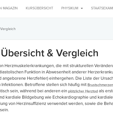
IN MAGAZIN
KURSÜBERSICHT
PHYSIKUM
STAATSEXAM
 Vergleich
Übersicht & Vergleich
n Herzmuskelerkrankungen, die mit strukturellen Veränder
 diastolischen Funktion in Abwesenheit anderer Herzerkrank
angeborene Herzfehler) einhergehen. Die Liste der Ursachen
nfektionen. Betroffene stellen sich häufig mit
Brustschmerze
tisch sein, während bei anderen ein
als ers
plötzlicher Herztod
nd kardiale Bildgebung wie Echokardiographie und kardial
ung von Herzinsuffizienz verwendet werden, sowie die Beh
sein.