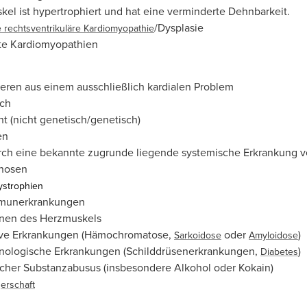
kel ist hypertrophiert und hat eine verminderte Dehnbarkeit.
/Dysplasie
rechtsventrikuläre Kardiomyopathie
rte Kardiomyopathien
tieren aus einem ausschließlich kardialen Problem
sch
t (nicht genetisch/genetisch)
en
rch eine bekannte zugrunde liegende systemische Erkrankung ver
enosen
ystrophien
munerkrankungen
onen des Herzmuskels
ative Erkrankungen (Hämochromatose,
oder
)
Sarkoidose
Amyloidose
nologische Erkrankungen (Schilddrüsenerkrankungen,
)
Diabetes
cher Substanzabusus (insbesondere Alkohol oder Kokain)
erschaft