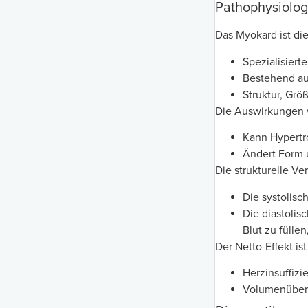
Pathophysiolog
Das Myokard ist die
Spezialisiert
Bestehend au
Struktur, Gr
Die Auswirkungen 
Kann Hypertro
Ändert Form u
Die strukturelle V
Die systolisc
Die diastolis
Blut zu fülle
Der Netto-Effekt is
Herzinsuffizi
Volumenüber