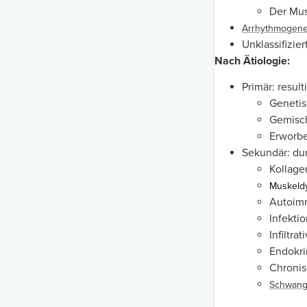
Der Mus
Arrhythmogene 
Unklassifizie
Nach Ätiologie:
Primär: resul
Geneti
Gemisch
Erworb
Sekundär: du
Kollag
Muskeld
Autoim
Infekti
Infiltr
Endokri
Chronis
Schwang