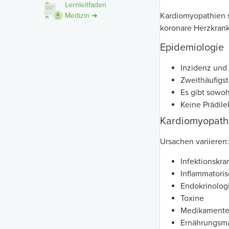
Lernleitfaden
Kardiomyopathien s
Medizin ➜
koronare Herzkrank
Epidemiologie
Inzidenz und
Zweithäufigst
Es gibt sowoh
Keine Prädile
Kardiomyopath
Ursachen variieren:
Infektionskra
Inflammatori
Endokrinolog
Toxine
Medikament
Ernährungsm