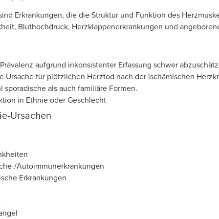
ind Erkrankungen, die die Struktur und Funktion des Herzmuske
heit, Bluthochdruck, Herzklappenerkrankungen und angeborene 
 Prävalenz aufgrund inkonsistenter Erfassung schwer abzuschät
e Ursache für plötzlichen Herztod nach der ischämischen Herzk
l sporadische als auch familiäre Formen.
ktion in Ethnie oder Geschlecht
ie-Ursachen
nkheiten
sche-/Autoimmunerkrankungen
ische Erkrankungen
e
angel