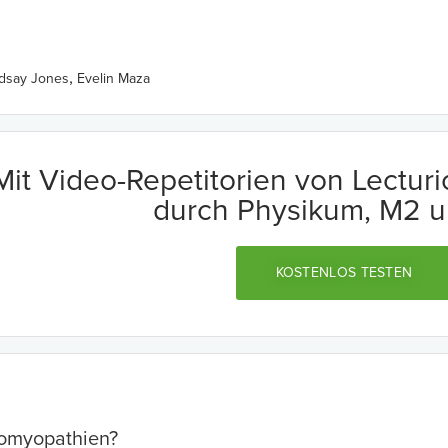
,
ndsay Jones
Evelin Maza
Mit Video-Repetitorien von Lectur
durch Physikum, M2 u
KOSTENLOS TESTEN
iomyopathien?