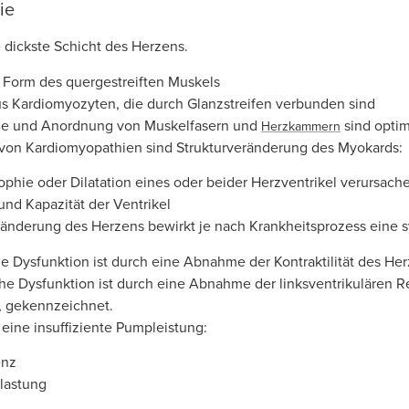
ie
 dickste Schicht des Herzens.
e Form des quergestreiften Muskels
s Kardiomyozyten, die durch Glanzstreifen verbunden sind
öße und Anordnung von Muskelfasern und
sind optim
Herzkammern
von Kardiomyopathien sind Strukturveränderung des Myokards:
phie oder Dilatation eines oder beider Herzventrikel verursach
nd Kapazität der Ventrikel
eränderung des Herzens bewirkt je nach Krankheitsprozess eine sy
he Dysfunktion ist durch eine Abnahme der Kontraktilität des H
che Dysfunktion ist durch eine Abnahme der linksventrikulären Re
n, gekennzeichnet.
t eine insuffiziente Pumpleistung:
enz
lastung