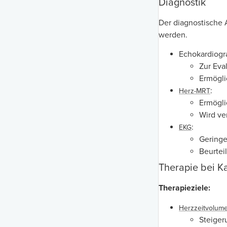
Diagnostik
Der diagnostische A
werden.
Echokardiogra
Zur Eva
Ermögli
:
Herz-MRT
Ermögli
Wird ve
:
EKG
Geringe
Beurtei
Therapie bei K
Therapieziele:
Herzzeitvolum
Steigeru