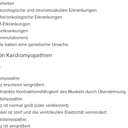
kheiten
eurologische und neuromuskuläre Erkrankungen
he/onkologische Erkrankungen
uf-Erkrankungen
erkrankungen
enmutationen)
le haben eine genetische Ursache.
 von Kardiomyopathien
:
:
iomyopathie
z erscheint vergrößert.
hränkte Kontraktionsfähigkeit des Muskels durch Überdehnung
:
rdiomyopathie
 ist normal groß (oder verkleinert).
el ist steif und die ventrikuläre Elastizität vermindert.
:
ardiomyopathie
 ist vergrößert.