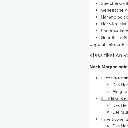
Speicherkran
Genetische n
Hämatologisc
Herz-Kreisla
Endomyokard
Genetisch (G
Ungefähr ⅓ der Fäl
Klassifikation
Nach Morphologie
Dilatative Kard
Das Her
Eingesc
Restriktive Ka
Das Herz
Der Musk
Hypertrophe K
Das Herz