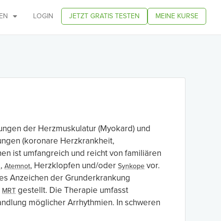
EN
LOGIN
JETZT GRATIS TESTEN
MEINE KURSE
ungen der Herzmuskulatur (Myokard) und
ungen (koronare Herzkrankheit,
 ist umfangreich und reicht von familiären
,
, Herzklopfen und/oder
vor.
n
Atemnot
Synkope
tes Anzeichen der Grunderkrankung
e
gestellt. Die Therapie umfasst
MRT
andlung möglicher Arrhythmien. In schweren