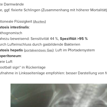
kte Darmwände
rte, ggf. fixierte Schlingen (Zusammenhang mit höherer Mortalität)
itoneale Flüssigkeit (
)
Aszites
osis intestinalis
:
athognomisch
hezu beweisend: Sensitivität 44 %,
Spezifität >95 %
rch Lufteinschluss durch gasbildende Bakterien
tosis hepatis
(
): Luft im Pfortadersystem
portalvenöses Gas
peritoneum
:
eie Luft
ootball sign“ in Rückenlage
fnahme in Linksseitenlage empfohlen: besser Darstellung von fr