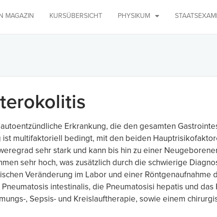
IN MAGAZIN
KURSÜBERSICHT
PHYSIKUM
STAATSEXAM
erokolitis
n autoentzündliche Erkrankung, die den gesamten Gastrointest
ist multifaktoriell bedingt, mit den beiden Hauptrisikofakt
chweregrad sehr stark und kann bis hin zu einer Neugeboren
ahmen sehr hoch, was zusätzlich durch die schwierige Diagno
 typischen Veränderung im Labor und einer Röntgenaufnahme
Pneumatosis intestinalis, die Pneumatosisi hepatis und da
mungs-, Sepsis- und Kreislauftherapie, sowie einem chirurg