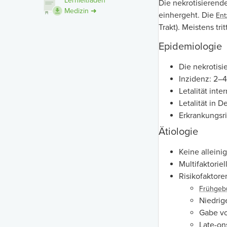
Lernleitfaden
Die nekrotisierende
Medizin ➜
einhergeht. Die
En
Trakt). Meistens tr
Epidemiologie
Die nekrotisi
Inzidenz: 2–
Letalität inte
Letalität in 
Erkrankungsri
Ätiologie
Keine alleini
Multifaktoriel
Risikofaktore
Frühgeb
Niedrig
Gabe vo
Late-on