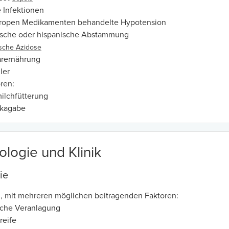
e Infektionen
tropen Medikamenten behandelte Hypotension
ische oder hispanische Abstammung
sche Azidose
arernährung
ler
ren:
ilchfütterung
ikagabe
ologie und Klinik
ie
ll, mit mehreren möglichen beitragenden Faktoren:
sche Veranlagung
reife