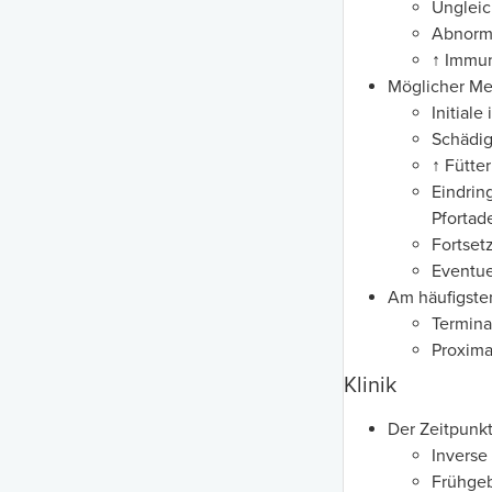
Ungleic
Abnorme
↑ Immun
Möglicher Me
Initial
Schädig
↑ Fütte
Eindrin
Pfortad
Fortset
Eventu
Am häufigsten
Termina
Proxim
Klinik
Der Zeitpunkt
Invers
Frühgeb