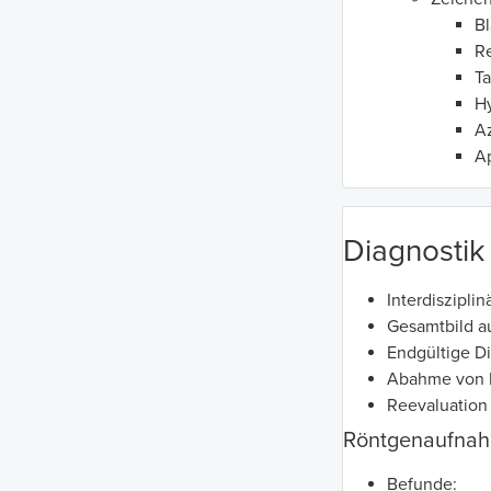
Bl
Re
T
H
A
A
Diagnostik
Interdiszipli
Gesamtbild au
Endgültige D
Abahme von B
Reevaluation
Röntgenaufna
Befunde: