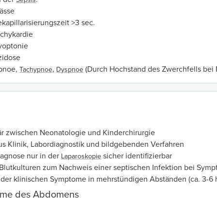
ässe
kapillarisierungszeit >3 sec.
achykardie
yoptonie
zidose
pnoe,
,
(Durch Hochstand des Zwerchfells bei
Tachypnoe
Dyspnoe
när zwischen Neonatologie und Kinderchirurgie
s Klinik, Labordiagnostik und bildgebenden Verfahren
iagnose nur in der
sicher identifizierbar
Laparoskopie
lutkulturen zum Nachweis einer septischen Infektion bei Sym
 der klinischen Symptome in mehrstündigen Abständen (ca. 3-6 
hme des Abdomens