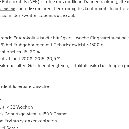
 Enterokolitis (NEK) ist eine entzündliche Darmerkrankung, die 
kann disseminiert, fleckförmig bis kontinuierlich auftrete
tzündung
itt sie in der zweiten Lebenswoche auf.
erende Enterokolitis ist die häufigste Ursache für gastrointesti
4 % bei Frühgeborenen mit Geburtsgewicht < 1500 g
rnational ca. 15–30 %
Deutschland 2008–2015: 20,5 %
siko bei allen Geschlechter gleich, Letalitätsrisiko bei Jungen g
g identifizierbare Ursache
l
n:
: < 32 Wochen
urt
es Geburtsgewicht: < 1500 Gramm
n Erythrozytenkonzentraten
set
Sepsis