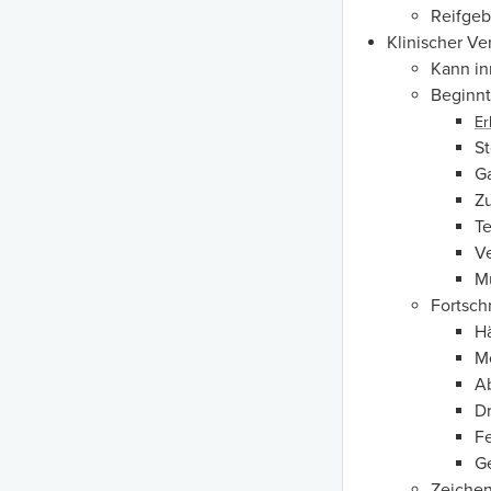
Reifgeb
Klinischer Ver
Kann in
Beginnt
Er
S
Ga
Z
Te
Ve
M
Fortsch
Hä
M
A
D
F
G
Zeiche