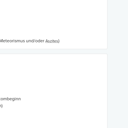
 Meteorismus und/oder
)
Aszites
ptombeginn
h)