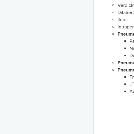
Verdic
Dilatie
Ileus
Intraper
Pneumat
P
Na
Du
Pneuma
Pneumo
Fr
„F
Au