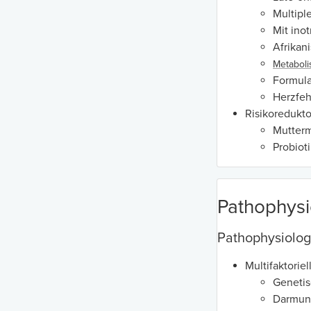
Multipl
Mit ino
Afrikan
Metaboli
Formul
Herzfeh
Risikoredukto
Mutterm
Probiot
Pathophysi
Pathophysiolog
Multifaktorie
Geneti
Darmun