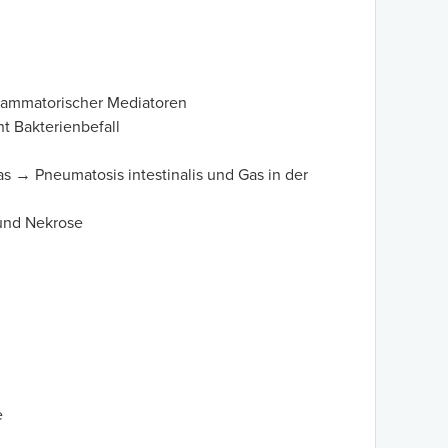
flammatorischer Mediatoren
 Bakterienbefall
s → Pneumatosis intestinalis und Gas in der
und Nekrose
e