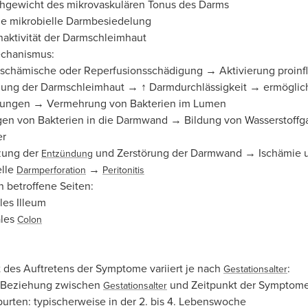
hgewicht des mikrovaskulären Tonus des Darms
 mikrobielle Darmbesiedelung
aktivität der Darmschleimhaut
chanismus:
e ischämische oder Reperfusionsschädigung → Aktivierung proin
ung der Darmschleimhaut → ↑ Darmdurchlässigkeit → ermöglicht
rungen → Vermehrung von Bakterien im Lumen
gen von Bakterien in die Darmwand → Bildung von Wasserstoffga
er
zung der
und Zerstörung der Darmwand → Ischämie 
Entzündung
elle
→
Darmperforation
Peritonitis
 betroffene Seiten:
les Illeum
ales
Colon
 des Auftretens der Symptome variiert je nach
:
Gestationsalter
e Beziehung zwischen
und Zeitpunkt der Symptom
Gestationsalter
urten: typischerweise in der 2. bis 4. Lebenswoche