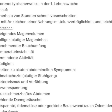
orene: typischerweise in der 1. Lebenswoche
lauf:
nerhalb von Stunden schnell voranschreiten
 mit Anzeichen einer Nahrungsmittelunverträglichkeit und lei
brechen
teigendes Magenvolumen
lliger, blutiger Mageninhalt
unehmender Bauchumfang
mperaturinstabilität
rminderte Aktivität
üdigkeit
reiten zu akuten abdominellen Symptomen:
matochezie (blutiger Stuhlgang)
eterorismus und Verfärbung
bwehrspannung
ruckschmerzhaftes Abdomen
ehlende Darmgeräusche
espannte, ödematöse oder gerötete Bauchwand (auch Ödem der 
n der
:
Sepsis