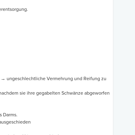
erentsorgung.
in → ungeschlechtliche Vermehrung und Reifung zu
nachdem sie ihre gegabelten Schwänze abgeworfen
g
s Darms.
 ausgeschieden