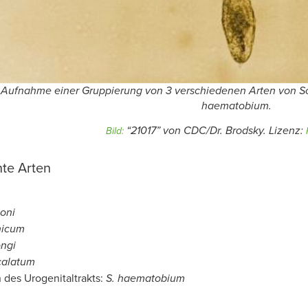
 Aufnahme einer Gruppierung von 3 verschiedenen Arten von
S
haematobium.
“21017” von CDC/Dr. Brodsky. Lizenz:
Bild:
nte Arten
oni
nicum
ngi
rcalatum
 des Urogenitaltrakts:
S. haematobium