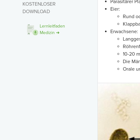
Parasitärer P
KOSTENLOSER
Eier:
DOWNLOAD
Rund od
Klappba
Lernleitfaden
Erwachsene:
Medizin ➜
Langges
Röhren
10-20 
Die Män
Orale u