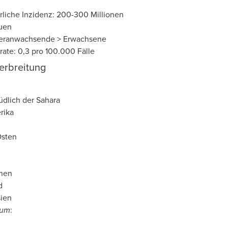
rliche Inzidenz:
200-300 Millionen
uen
Heranwachsende > Erwachsene
srate: 0,3 pro 100.000 Fälle
erbreitung
südlich der Sahara
rika
Osten
inen
d
ien
ium
: