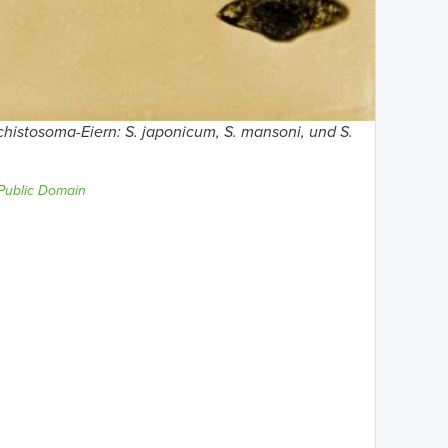
chistosoma-Eiern
:
S. japonicum
,
S. mansoni
, und
S.
Public Domain