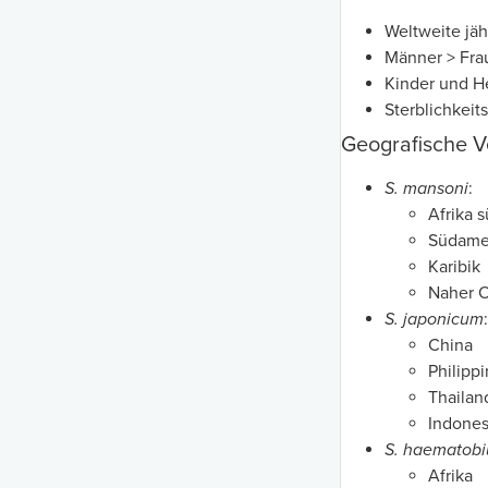
Weltweite jäh
Männer > Fra
Kinder und 
Sterblichkeit
Geografische V
S. mansoni
:
Afrika 
Südame
Karibik
Naher 
S. japonicum
:
China
Philipp
Thailan
Indones
S. haematob
Afrika