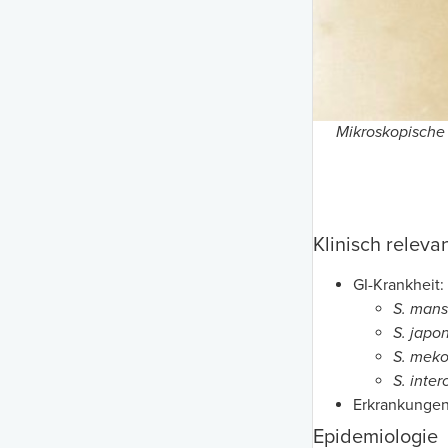
Mikroskopische
Klinisch releva
GI-Krankheit:
S. mans
S. japo
S. meko
S. inte
Erkrankungen
Epidemiologie