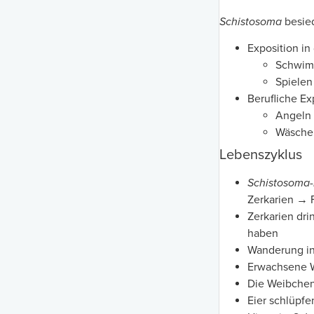
Schistosoma
besie
Exposition in 
Schwi
Spielen
Berufliche Ex
Angeln
Wäsche
Lebenszyklus
Schistosoma-
Zerkarien → 
Zerkarien dr
haben
Wanderung in
Erwachsene W
Die Weibchen
Eier schlüpfe