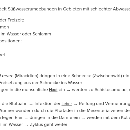
delt Süßwasserumgebungen in Gebieten mit schlechter Abwass
der Freizeit:
mmen
 im Wasser oder Schlamm
positionen:
rei
Larven
(Miracidien) dringen in eine Schnecke (Zwischenwirt) e
Freisetzung aus der Schnecke ins Wasser
ingen in die menschliche
ein → werden zu Schistosomulae, 
Haut
 die Blutbahn → Infektion der
→ Reifung und Vermehrun
Leber
ürmer wandern durch die Pfortader in die Mesenterialvenen de
 legen Eier → dringen in die Därme ein → werden mit dem Kot
n im Wasser → Zyklus geht weiter