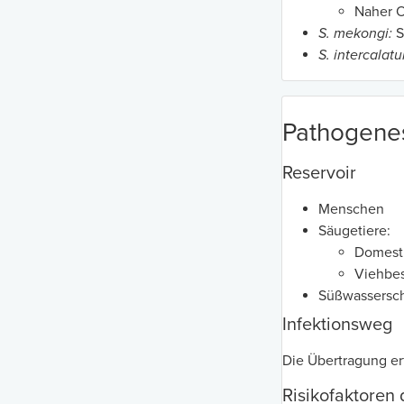
Naher 
S. mekongi:
S
S. intercalat
Pathogene
Reservoir
Menschen
Säugetiere:
Domesti
Viehbe
Süßwassersch
Infektionsweg
Die Übertragung er
Risikofaktoren 