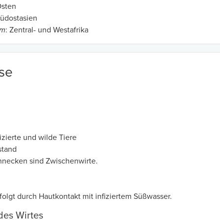
Osten
üdostasien
um
: Zentral- und Westafrika
se
zierte und wilde Tiere
stand
necken sind Zwischenwirte.
folgt durch Hautkontakt mit infiziertem Süßwasser.
des Wirtes