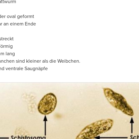
lattwurm
er oval geformt
r an einem Ende
treckt
förmig
mm lang
nchen sind kleiner als die Weibchen.
nd ventrale Saugnäpfe