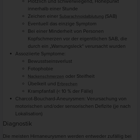
Plötzlich und schwerwiegend, Höhepunkt
innerhalb einer Stunde
Zeichen einer
(SAB)
Subarachnoidalblutung
Eventuell das einzige Symptom
Bei einer Minderheit von Personen
Kopfschmerzen vor der eigentlichen SAB, die
durch ein „Warnungsleck“ verursacht wurden
Assoziierte Symptome:
Bewusstseinsverlust
Fotophobie
oder Steifheit
Nackenschmerzen
Übelkeit und
Erbrechen
Krampfanfall (< 10 % der Fälle)
Charcot-Bouchard-Aneurysmen: Verursachung von
motorischen und/oder sensorischen Defizite (je nach
Lokalisation)
Diagnostik
Die meisten Hirnaneurysmen werden entweder zufällig bei