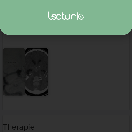
Panangiografie
Bei Nachweis einer SAB 1. Wahl
Ermöglicht gleichzeitige Therapie
CTA oder MRA als Alternative
Therapie