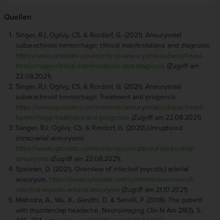
Quellen
Singer, RJ, Ogilvy, CS, & Rordorf, G. (2021). Aneurysmal
subarachnoid hemorrhage: clinical manifestations and diagnosis.
https://www.uptodate.com/contents/aneurysmal-subarachnoid-
hemorrhage-clinical-manifestations-and-diagnosis
(Zugriff am
22.08.2021)
Singer, RJ, Ogilvy, CS, & Rordorf, G. (2021). Aneurysmal
subarachnoid hemorrhage: Treatment and prognosis.
https://www.uptodate.com/contents/aneurysmal-subarachnoid-
hemorrhage-treatment-and-prognosis
(Zugriff am 22.08.2021)
Sänger, RJ, Ogilvy, CS, & Rordorf, G. (2020).Unruptured
intracranial aneurysms.
https://www.uptodate.com/contents/unruptured-intracranial-
aneurysms
(Zugriff am 22.08.2021)
Spelman, D. (2021). Overview of infected (mycotic) arterial
aneurysm.
https://www.uptodate.com/contents/overview-of-
infected-mycotic-arterial-aneurysm
(Zugriff am 21.10.2021)
Malhotra, A., Wu, X., Gandhi, D. & Sanelli, P. (2018). The patient
with thunderclap headache. Neuroimaging Clin N Am 28(3), S.