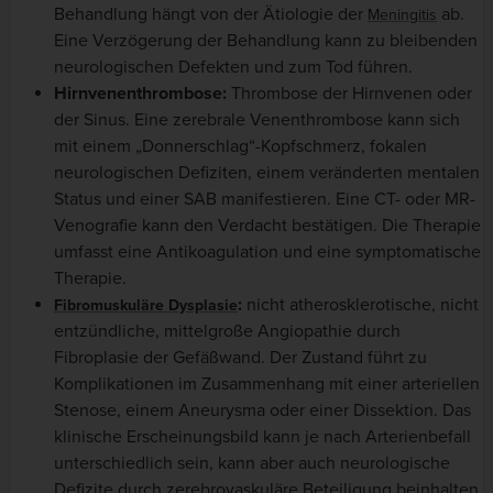
Behandlung hängt von der Ätiologie der
ab.
Meningitis
Eine Verzögerung der Behandlung kann zu bleibenden
neurologischen Defekten und zum Tod führen.
Hirnvenenthrombose:
Thrombose der Hirnvenen oder
der Sinus. Eine zerebrale Venenthrombose kann sich
mit einem „Donnerschlag“-Kopfschmerz, fokalen
neurologischen Defiziten, einem veränderten mentalen
Status und einer SAB manifestieren. Eine CT- oder MR-
Venografie kann den Verdacht bestätigen. Die Therapie
umfasst eine Antikoagulation und eine symptomatische
Therapie.
:
nicht atherosklerotische, nicht
Fibromuskuläre Dysplasie
entzündliche, mittelgroße Angiopathie durch
Fibroplasie der Gefäßwand. Der Zustand führt zu
Komplikationen im Zusammenhang mit einer arteriellen
Stenose, einem Aneurysma oder einer Dissektion. Das
klinische Erscheinungsbild kann je nach Arterienbefall
unterschiedlich sein, kann aber auch neurologische
Defizite durch zerebrovaskuläre Beteiligung beinhalten.