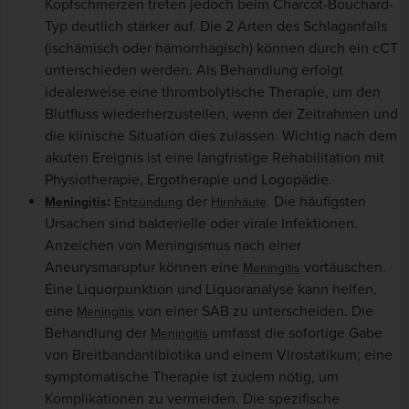
Kopfschmerzen treten jedoch beim Charcot-Bouchard-
Typ deutlich stärker auf. Die 2 Arten des Schlaganfalls
(ischämisch oder hämorrhagisch) können durch ein cCT
unterschieden werden. Als Behandlung erfolgt
idealerweise eine thrombolytische Therapie, um den
Blutfluss wiederherzustellen, wenn der Zeitrahmen und
die klinische Situation dies zulassen. Wichtig nach dem
akuten Ereignis ist eine langfristige Rehabilitation mit
Physiotherapie, Ergotherapie und Logopädie.
:
der
. Die häufigsten
Meningitis
Entzündung
Hirnhäute
Ursachen sind bakterielle oder virale Infektionen.
Anzeichen von Meningismus nach einer
Aneurysmaruptur können eine
vortäuschen.
Meningitis
Eine Liquorpunktion und Liquoranalyse kann helfen,
eine
von einer SAB zu unterscheiden. Die
Meningitis
Behandlung der
umfasst die sofortige Gabe
Meningitis
von Breitbandantibiotika und einem Virostatikum; eine
symptomatische Therapie ist zudem nötig, um
Komplikationen zu vermeiden. Die spezifische