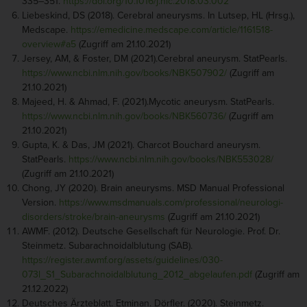
335–351.
https://doi.org/10.1016/j.nic.2018.03.002
Liebeskind, DS (2018). Cerebral aneurysms. In Lutsep, HL (Hrsg.),
Medscape.
https://emedicine.medscape.com/article/1161518-
overview#a5
(Zugriff am 21.10.2021)
Jersey, AM, & Foster, DM (2021).Cerebral aneurysm. StatPearls.
https://www.ncbi.nlm.nih.gov/books/NBK507902/
(Zugriff am
21.10.2021)
Majeed, H. & Ahmad, F. (2021).Mycotic aneurysm. StatPearls.
https://www.ncbi.nlm.nih.gov/books/NBK560736/
(Zugriff am
21.10.2021)
Gupta, K. & Das, JM (2021). Charcot Bouchard aneurysm.
StatPearls.
https://www.ncbi.nlm.nih.gov/books/NBK553028/
(Zugriff am 21.10.2021)
Chong, JY (2020). Brain aneurysms. MSD Manual Professional
Version.
https://www.msdmanuals.com/professional/neurologi-
disorders/stroke/brain-aneurysms
(Zugriff am 21.10.2021)
AWMF. (2012). Deutsche Gesellschaft für Neurologie. Prof. Dr.
Steinmetz. Subarachnoidalblutung (SAB).
https://register.awmf.org/assets/guidelines/030-
073l_S1_Subarachnoidalblutung_2012_abgelaufen.pdf
(Zugriff am
21.12.2022)
Deutsches Ärzteblatt. Etminan. Dörfler. (2020). Steinmetz.