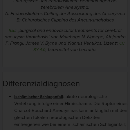
Chirurgische und endovaskuläre Behandlungen bei
zerebralem Aneurysma:
A: Endovaskuläres Coiling der Aussackung des Aneurysma
B: Chirurgisches Clipping des Aneurysmahalses
: „
Surgical and endovascular treatments for cerebral
Bild
aneurysm thrombosis
“ von Malebogo N. Ngoepe, Alejandro
F. Frangi, James V. Byrne und Yiannis Ventikos. Lizenz:
CC
, bearbeitet von Lecturio.
BY 4.0
Differenzialdiagnosen
:
akute neurologische
Ischämischer Schlaganfall
Verletzung infolge einer Hirnischämie. Die Ruptur eines
Charcot-Bouchard-Aneurysmas kann anfänglich mit den
gleichen fokalen neurologischen Defiziten
einhergehen wie bei einem ischämischen Schlaganfall;