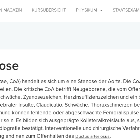
IN MAGAZIN
KURSÜBERSICHT
PHYSIKUM
STAATSEXAM
ose
ae, CoA) handelt es sich um eine Stenose der Aorta. Die CoA 
inteilen. Die kritische CoA betrifft Neugeborene, die vom Off
chwäche, Zyanosezeichen, Herzinsuffizienzzeichen und ein b
ebraler Insulte, Claudicatio, Schwäche, Thoraxschmerzen b
uchung können fehlende oder abgeschwächte Femoralispulse 
 sein. Es bilden sich ausgeprägte Kollateralkreisläufe aus,
iografie bestätigt. Interventionelle und chirurgische Verfa
aglandinen zum Offenhalten des
.
Ductus arteriosus