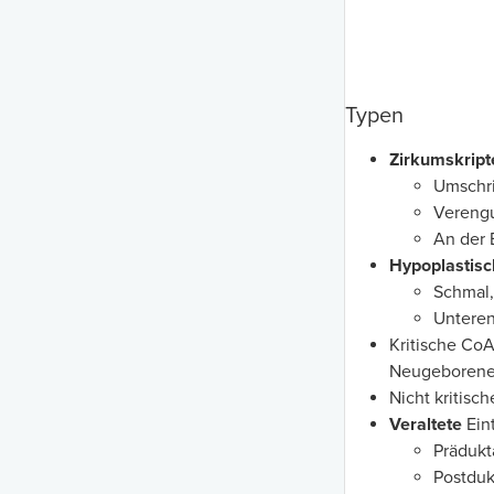
Typen
Zirkumskript
Umschri
Verengu
An der 
Hypoplastisc
Schmal,
Unteren
Kritische Co
Neugeborene
Nicht kritisc
Veraltete
Eint
Prädukt
Postduk