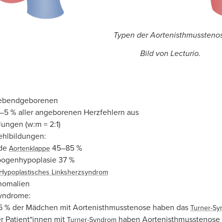
Typen der Aortenisthmussteno
Bild von Lecturio.
Lebendgeborenen
–5 % aller angeborenen Herzfehlern aus
Jungen (w:m = 2:1)
ehlbildungen:
ide
45–85 %
Aortenklappe
bogenhypoplasie 37 %
Hypoplastisches Linksherzsyndrom
nomalien
Syndrome:
15 % der Mädchen mit Aortenisthmusstenose haben das
Turner-S
r Patient*innen mit
haben Aortenisthmusstenose
Turner-Syndrom