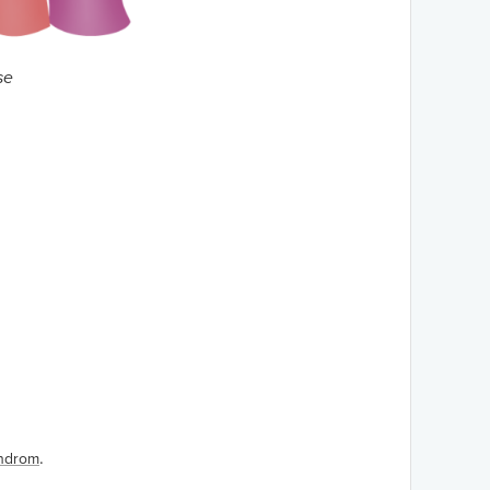
se
.
yndrom