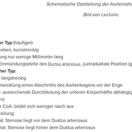
Schematische Darstellung der Aortenist
Bild von Lecturio.
er Typ
(häufiger):
eben, kurzstreckig
ng nur wenige Millimeter lang
Einmündungsstelle des
, juxtraduktale Position
Ductus arteriosus
her Typ
:
 langstreckig
twicklung eines Abschnitts des Aortenbogens vor der Enge
A: ausreichende Durchblutung der unteren Körperhälfte abhäng
n)
he CoA: bildet sich weniger rasch aus
eilung:
al: Stenose liegt vor dem Duktus arteriosus
tal: Stenose liegt hinter dem Duktus arteriosus