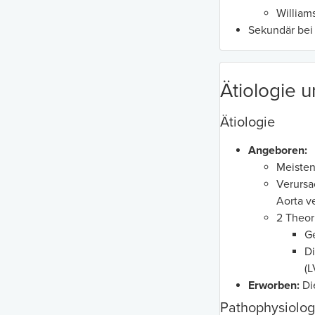
Willia
Sekundär bei
Ätiologie 
Ätiologie
Angeboren:
Meisten
Verursa
Aorta v
2 Theor
G
Di
(L
Erworben:
Die
Pathophysiolog