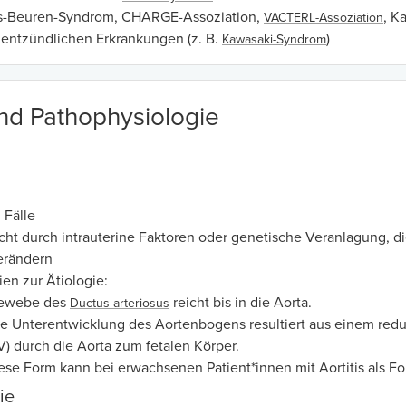
ms-Beuren-Syndrom, CHARGE-Assoziation,
, K
VACTERL-Assoziation
 entzündlichen Erkrankungen (z. B.
)
Kawasaki-Syndrom
und Pathophysiologie
 Fälle
cht durch intrauterine Faktoren oder genetische Veranlagung, die
erändern
ien zur Ätiologie:
ewebe des
reicht bis in die Aorta.
Ductus arteriosus
e Unterentwicklung des Aortenbogens resultiert aus einem reduzi
V) durch die Aorta zum fetalen Körper.
se Form kann bei erwachsenen Patient*innen mit Aortitis als Folg
ie