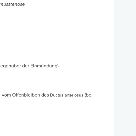
hmusstenose
 (gegenüber der Einmündung)
ig vom Offenbleiben des
(bei
Ductus arteriosus