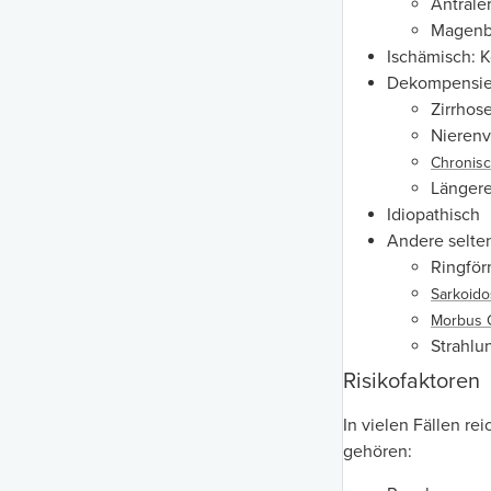
Antrale
Magenb
Ischämisch: 
Dekompensier
Zirrhos
Nieren
Chronisc
Längere
Idiopathisch
Andere selte
Ringför
Sarkoid
Morbus 
Strahlu
Risikofaktoren
In vielen Fällen re
gehören: