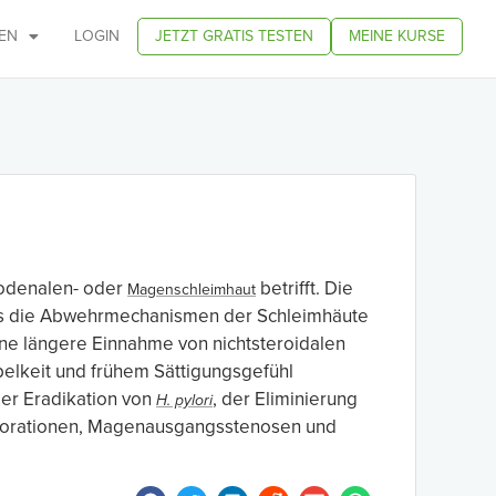
EN
LOGIN
JETZT GRATIS TESTEN
MEINE KURSE
uodenalen- oder
betrifft. Die
Magenschleimhaut
ass die Abwehrmechanismen der Schleimhäute
eine längere Einnahme von nichtsteroidalen
elkeit und frühem Sättigungsgefühl
der Eradikation von
, der Eliminierung
H. pylori
rforationen, Magenausgangsstenosen und