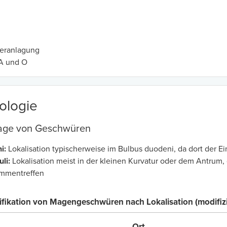
eranlagung
A und O
ologie
age von Geschwüren
i:
Lokalisation typischerweise im Bulbus duodeni, da dort der E
li:
Lokalisation meist in der kleinen Kurvatur oder dem Antrum, 
ammentreffen
sifikation von Magengeschwüren nach Lokalisation (modifizi
Ort