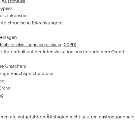
r Ausschluss
ypass
Kokainkonsum
te chronische Erkrankungen:
e
versagen
(
)
h obstruktive Lungenerkrankung
COPD
r Aufenthalt auf der Intensivstation aus irgendeinem Grund
ne Ursachen:
mige Bauchspeicheldrüse
ose
Crohn
ng
ichen die aufgeführten Ätiologien nicht aus, um gastroduodenale