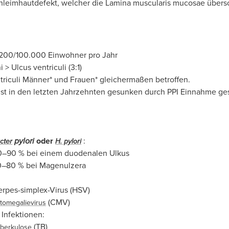
Schleimhautdefekt, welcher die Lamina muscularis mucosae übers
. 200/100.000 Einwohner pro Jahr
> Ulcus ventriculi (3:1)
triculi Männer* und Frauen* gleichermaßen betroffen.
 ist in den letzten Jahrzehnten gesunken durch PPI Einnahme g
pylori
oder
:
cter
H. pylori
0–90 % bei einem duodenalen Ulkus
0–80 % bei Magenulzera
rpes-simplex-Virus (HSV)
(CMV)
tomegalievirus
 Infektionen:
(TB)
berkulose