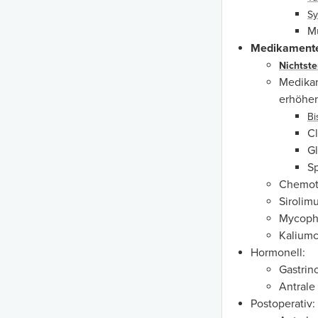
Sy
M
Medikament
Nichtste
Medikam
erhöhe
Bi
Cl
Gl
Sp
Chemot
Sirolim
Mycophe
Kaliumc
Hormonell:
Gastrin
Antrale
Postoperativ: