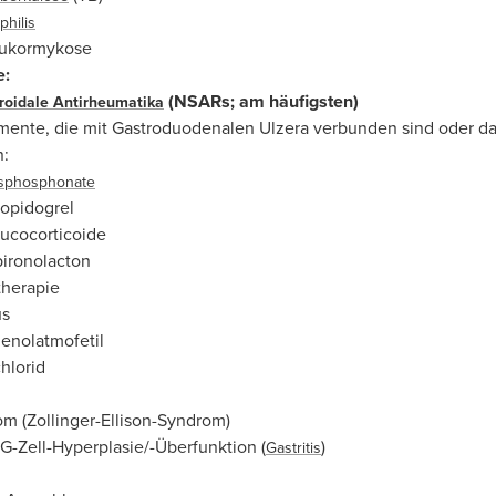
philis
ukormykose
e:
(NSARs; am häufigsten)
roidale Antirheumatika
ente, die mit Gastroduodenalen Ulzera verbunden sind oder da
n:
sphosphonate
opidogrel
ucocorticoide
ironolacton
herapie
us
nolatmofetil
hlorid
om (Zollinger-Ellison-Syndrom)
 G-Zell-Hyperplasie/-Überfunktion (
)
Gastritis