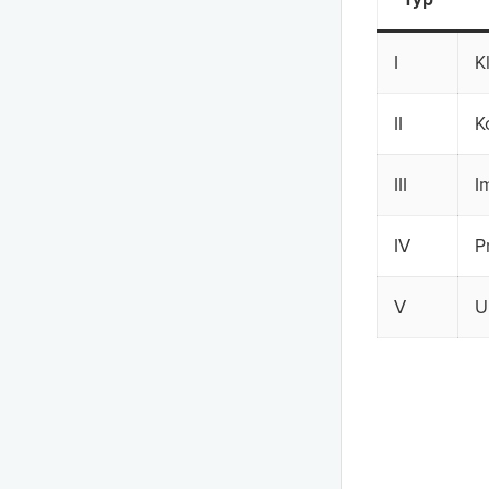
I
K
II
K
III
I
IV
P
V
U