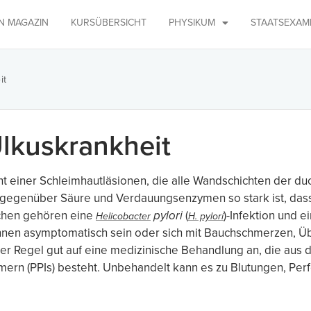
IN MAGAZIN
KURSÜBERSICHT
PHYSIKUM
STAATSEXAM
it
lkuskrankheit
ht einer Schleimhautläsionen, die alle Wandschichten der d
on gegenüber Säure und Verdauungsenzymen so stark ist, d
chen gehören eine
pylori
(
)-Infektion und 
Helicobacter
H. pylori
önnen asymptomatisch sein oder sich mit Bauchschmerzen, Üb
r Regel gut auf eine medizinische Behandlung an, die aus 
rn (PPIs) besteht. Unbehandelt kann es zu Blutungen, Pe