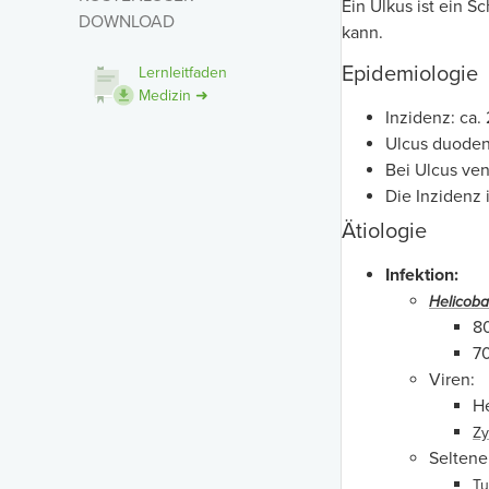
Ein Ulkus ist ein 
DOWNLOAD
kann.
Epidemiologie
Lernleitfaden
Medizin ➜
Inzidenz: ca
Ulcus duodeni 
Bei Ulcus ven
Die Inzidenz
Ätiologie
Infektion:
Helicoba
8
7
Viren:
He
Zy
Seltene
Tu