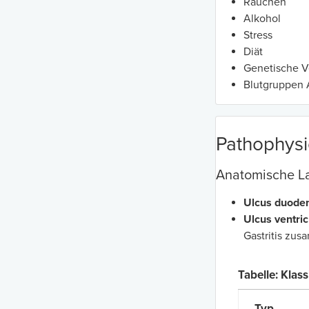
Rauchen
Alkohol
Stress
Diät
Genetische V
Blutgruppen 
Pathophysi
Anatomische L
Ulcus duoden
Ulcus ventricu
Gastritis zus
Tabelle: Klas
Typ