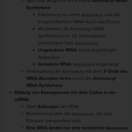
Spezifität aufgrund des Enzyms
Aminoacyl-tRNA-
Synthetase
:
Erkennung nur einer
und der
Aminosäure
entsprechenden tRNA durch das Enzym
Mindestens 20 Aminoacyl-tRNA-
Synthetasen für 20 Aminosäuren
(mindestens 1 pro
)
Aminosäure
Ungeladene tRNA:
keine angehängte
Aminosäure
Geladene tRNA:
angehängt
Aminosäure
Verknüpfung der
mit dem
3′-Ende des
Aminosäure
tRNA-Akzeptor-Arms
durch die
Aminoacyl-
tRNA-Synthetase
Bildung von Basenpaaren mit dem Codon in der
mRNA:
Über
Anticodon
der tRNA
Bestimmung über die
, die zum
Aminosäure
Ribosom transportiert wird
Eine tRNA bindet nur eine bestimmte
Aminosäure