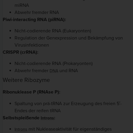
miRNA
Abwehr fremder RNA
Piwi-interacting RNA (piRNA):
Nicht-codierende RNA (Eukaryonten)
Regulation der Genexpression und Bekämpfung von
Virusinfektionen
CRISPR (crRNA):
Nicht-codierende RNA (Prokaryonten)
Abwehr fremder
und RNA
DNA
Weitere Ribozyme
Ribonuklease P (RNAse P):
Spaltung von prä-tRNA zur Erzeugung des freien 5′-
Endes der reifen tRNA
Selbstspleißende
:
Introns
mit Nukleaseaktivität für eigenständiges
Introns