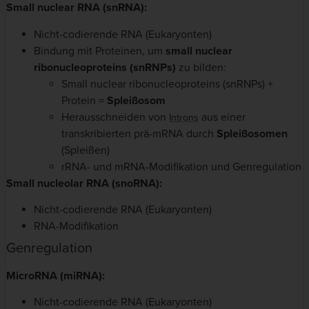
Small nuclear RNA (snRNA):
Nicht-codierende RNA (Eukaryonten)
Bindung mit Proteinen, um
small nuclear
ribonucleoproteins (snRNPs)
zu bilden:
Small nuclear ribonucleoproteins (snRNPs) +
Protein =
Spleißosom
Herausschneiden von
aus einer
Introns
transkribierten prä-mRNA durch
Spleißosomen
(Spleißen)
rRNA- und mRNA-Modifikation und Genregulation
Small nucleolar RNA (snoRNA):
Nicht-codierende RNA (Eukaryonten)
RNA-Modifikation
Genregulation
MicroRNA (miRNA):
Nicht-codierende RNA (Eukaryonten)