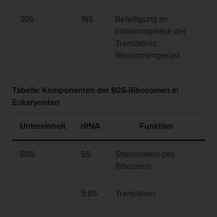
30S
16S
Beteiligung an
Initiationsphase der
Translation;
Ribosomengerüst
Tabelle: Komponenten der 80S-Ribosomen in
Eukaryonten
Untereinheit
rRNA
Funktion
60S
5S
Stabilisation des
Ribosoms
5.8S
Translation