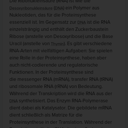
Die Ribonukleinsäure (RNA) ist wie die
(
) ein Polymer aus
Desoxyribonukleinsäure
DNA
Nukleotiden, das für die Proteinsynthese
essenziell ist. Im Gegensatz zur
ist die RNA
DNA
einzelsträngig und enthält den Zuckerbaustein
Ribose (anstelle von Desoxyribose) und die Base
Uracil (anstelle von
). Es gibt verschiedene
Thymin
RNA-Arten mit vielfältigen Aufgaben: Sie spielen
eine Rolle in der Proteinsynthese, haben aber
auch nicht-codierende und regulatorische
Funktionen. In der Proteinsynthese sind
die messenger RNA (mRNA), transfer RNA (tRNA)
und ribosomale RNA (rRNA) von Bedeutung.
Während der Transkription wird die RNA aus der
synthetisiert. Das Enzym RNA-Polymerase
DNA
dient dabei als Katalysator. Die gebildete mRNA
dient schließlich als Matrize für die
Proteinsynthese in der Translation. Während der