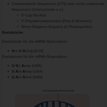
Untranslatierte Sequenzen (UTS) oder nicht-codierende
Sequenzen (Unterschiede s.u.):
5′-Cap-Struktur
3′-Polyadenylatschwanz (Poly-A-Schwanz)
Shine-Dalgarno-Sequenz (in Prokaryonten)
Eselsbrücke
Eselsbrücke für die mRNA-Startcodons:
A
re
U
G
oing (AUG)
Eselsbrücke für die mRNA-Stopcodons:
U G
o
A
way (UGA)
U A
re
A
way (UAA)
U A
re
G
one (UAG)