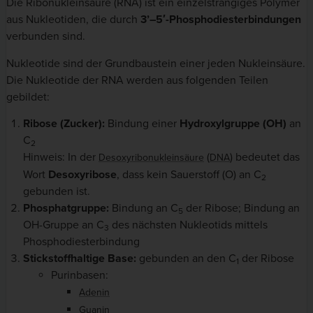
Die Ribonukleinsäure (RNA) ist ein einzelsträngiges Polymer
aus Nukleotiden, die durch
3’–5′-Phosphodiesterbindungen
verbunden sind.
Nukleotide sind der Grundbaustein einer jeden Nukleinsäure.
Die Nukleotide der RNA werden aus folgenden Teilen
gebildet:
Ribose (Zucker):
Bindung einer
Hydroxylgruppe (OH)
an
C
2
Hinweis: In der
(
) bedeutet das
Desoxyribonukleinsäure
DNA
Wort
Desoxyribose
, dass kein Sauerstoff (O) an C
2
gebunden ist.
Phosphatgruppe:
Bindung an C
der Ribose; Bindung an
5
OH-Gruppe an C
des nächsten Nukleotids mittels
3
Phosphodiesterbindung
Stickstoffhaltige Base:
gebunden an den C
der Ribose
1
Purinbasen:
Adenin
Guanin