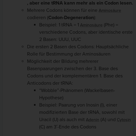
, aber eine tRNA kann mehr als ein Codon lesen.
Mehrere Codons können für eine
Aminosäure
codieren (
Codon-Degeneration
):
Beispiel: 1 tRNA = 1
(Phe) =
Aminosäure
verschiedene Codons, aber identische erste
2 Basen: UUU, UUC
Die ersten 2 Basen des Codons: Hauptsächliche
Rolle für Bestimmung der Aminosäuren
Möglichkeit der Bildung mehrerer
Basenpaarungen zwischen der 3. Base des
Codons und der komplementären 1. Base des
Anticodons der tRNA:
“Wobble”-Phänomen (Wackelbasen-
Hypothese)
Beispiel: Paarung von Inosin (I), einer
modifizierten Base der tRNA, sowohl mit
Uracil (U) als auch mit
(A) und
Adenin
Cytosin
(C) am 3′-Ende des Codons