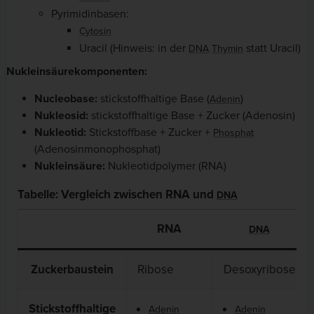
Pyrimidinbasen:
Cytosin
Uracil (Hinweis: in der
statt Uracil)
DNA
Thymin
Nukleinsäurekomponenten:
Nucleobase:
stickstoffhaltige Base (
)
Adenin
Nukleosid:
stickstoffhaltige Base + Zucker (Adenosin)
Nukleotid:
Stickstoffbase + Zucker +
Phosphat
(Adenosinmonophosphat)
Nukleinsäure:
Nukleotidpolymer (RNA)
Tabelle: Vergleich zwischen RNA und
DNA
RNA
DNA
Zuckerbaustein
Ribose
Desoxyribose
Stickstoffhaltige
Adenin
Adenin