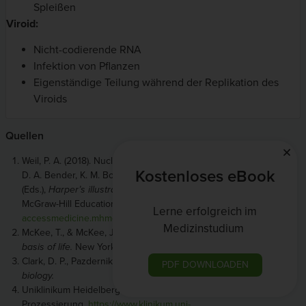
Spleißen
Viroid:
Nicht-codierende RNA
Infektion von Pflanzen
Eigenständige Teilung während der Replikation des
Viroids
Quellen
Weil, P. A. (2018). Nucleic acid structure & function. V. W. Rodwell,
Kostenloses eBook
D. A. Bender, K. M. Botham, P. J. Kennelly & P. A. Weil
(Eds.),
Harper’s illustrated biochemistry, 31e
. New York, NY:
McGraw-Hill Education.
Lerne erfolgreich im
accessmedicine.mhmedical.com/content.aspx?aid=1160190679
Medizinstudium
McKee, T., & McKee, J. R. (2009).
Biochemistry: The molecular
basis of life.
New York: Oxford University Press.
Clark, D. P., Pazdernik, N., & McGehee, M. (2019).
Molecular
PDF DOWNLOADEN
biology.
Uniklinikum Heidelberg. Hans-Georg Kräusslich (2007). RNA-
Prozessierung.
https://www.klinikum.uni-