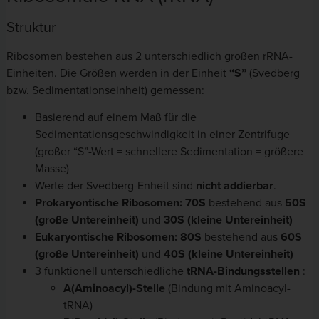
Struktur
Ribosomen bestehen aus 2 unterschiedlich großen rRNA-
Einheiten. Die Größen werden in der Einheit
“S”
(Svedberg
bzw. Sedimentationseinheit) gemessen:
Basierend auf einem Maß für die
Sedimentationsgeschwindigkeit in einer Zentrifuge
(großer “S”-Wert = schnellere Sedimentation = größere
Masse)
Werte der Svedberg-Enheit sind
nicht addierbar
.
Prokaryontische Ribosomen:
70S
bestehend aus
50S
(große Untereinheit)
und
30S (kleine Untereinheit)
Eukaryontische Ribosomen:
80S
bestehend aus
60S
(große Untereinheit)
und
40S (kleine Untereinheit)
3 funktionell unterschiedliche
tRNA-Bindungsstellen
:
A(Aminoacyl)-Stelle
(Bindung mit Aminoacyl-
tRNA)