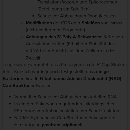
Translationsfaktoren und Spliceosomen
(Beteiligung am Spleißen)
Schutz vor Abbau durch Exonukleasen
Modifikation
der CDS oder
Spleißen
von
Introns
(nicht-codierende Segmente)
Anhängen des 3′-Poly-A-Schwanzes:
Kette von
Adenylatmolekülen (Erhalt der Stabilität der
mRNA beim Austritt aus dem Zellkern in das
)
Zytosol
Lange wurde vermutet, dass Prokaryonten die 5′-Cap-Struktur
fehlt. Kürzlich wurde jedoch festgestellt, dass
einige
Bakterien
eine
5′-Nikotinamid-Adenin-Dinukleotid-(NAD)-
Cap-Struktur
aufweisen:
Vermutlich Schutz vor Abbau der bakteriellen RNA
In einigen Eukaryonten gefunden, allerdings eher
Förderung von Abbau anstelle einer Schutzfunktion
5′-7-Methylguanosin-Cap-Struktur in Eukaryonten:
Hinzufügung
posttranskriptionell