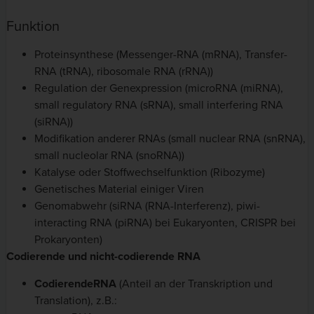
Funktion
Proteinsynthese (Messenger-RNA (mRNA), Transfer-
RNA (tRNA), ribosomale RNA (rRNA))
Regulation der Genexpression (microRNA (miRNA),
small regulatory RNA (sRNA), small interfering RNA
(siRNA))
Modifikation anderer RNAs (small nuclear RNA (snRNA),
small nucleolar RNA (snoRNA))
Katalyse oder Stoffwechselfunktion (Ribozyme)
Genetisches Material einiger Viren
Genomabwehr (siRNA (RNA-Interferenz), piwi-
interacting RNA (piRNA) bei Eukaryonten, CRISPR bei
Prokaryonten)
Codierende und nicht-codierende RNA
Codierende
RNA
(Anteil an der Transkription und
Translation), z.B.: