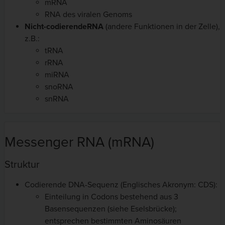
mRNA
RNA des viralen Genoms
Nicht-codierende
RNA
(andere Funktionen in der Zelle),
z.B.:
tRNA
rRNA
miRNA
snoRNA
snRNA
Messenger RNA (mRNA)
Struktur
Codierende DNA-Sequenz (Englisches Akronym: CDS):
Einteilung in Codons bestehend aus 3
Basensequenzen (siehe Eselsbrücke);
entsprechen bestimmten Aminosäuren