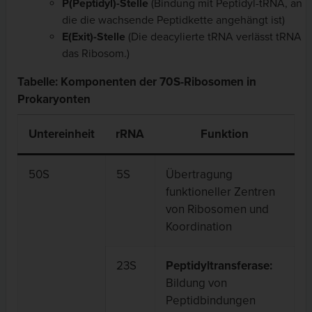
P(Peptidyl)-Stelle
(Bindung mit Peptidyl-tRNA, an
die die wachsende Peptidkette angehängt ist)
E(Exit)-Stelle
(Die deacylierte tRNA verlässt tRNA
das Ribosom.)
Tabelle: Komponenten der 70S-Ribosomen in
Prokaryonten
Untereinheit
rRNA
Funktion
50S
5S
Übertragung
funktioneller Zentren
von Ribosomen und
Koordination
23S
Peptidyltransferase:
Bildung von
Peptidbindungen