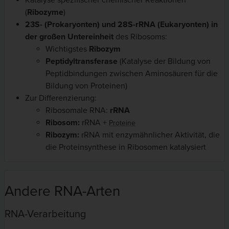
Katalyse spezifischer chemischer Reaktionen
(
Ribozyme
)
23S- (Prokaryonten) und 28S-rRNA (Eukaryonten) in
der großen Untereinheit
des Ribosoms:
Wichtigstes
Ribozym
Peptidyltransferase
(Katalyse der Bildung von
Peptidbindungen zwischen Aminosäuren für die
Bildung von Proteinen)
Zur Differenzierung:
Ribosomale RNA:
rRNA
Ribosom:
rRNA +
Proteine
Ribozym:
rRNA mit enzymähnlicher Aktivität, die
die Proteinsynthese in Ribosomen katalysiert
Andere RNA-Arten
RNA-Verarbeitung