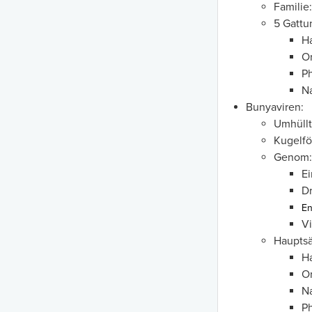
Familie
5 Gattu
Ha
Or
Ph
Na
Bunyaviren:
Umhüllt
Kugelfö
Genom:
Ei
Dr
En
Vi
Hauptsä
Ha
O
Na
P