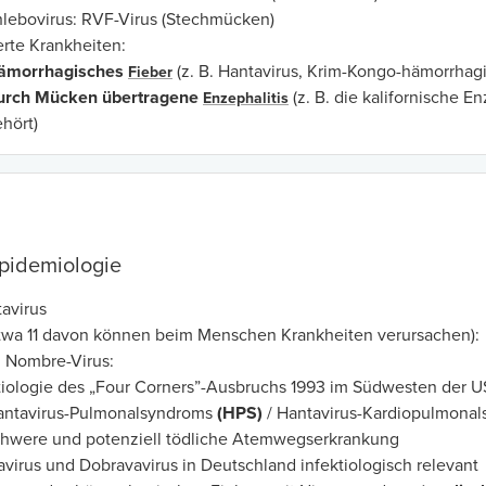
lebovirus: RVF-Virus (Stechmücken)
erte Krankheiten:
ämorrhagisches
(z. B. Hantavirus, Krim-Kongo-hämorrhag
Fieber
urch Mücken übertragene
(z. B. die kalifornische E
Enzephalitis
hört)
Epidemiologie
avirus
etwa 11 davon können beim Menschen Krankheiten verursachen):
in Nombre-Virus:
iologie des „Four Corners”-Ausbruchs 1993 im Südwesten der 
antavirus-Pulmonalsyndroms
(HPS)
/ Hantavirus-Kardiopulmona
chwere und potenziell tödliche Atemwegserkrankung
virus und Dobravavirus in Deutschland infektiologisch relevant