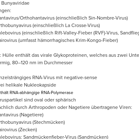
: Bunyaviridae
ngen:
ntavirus/Orthohantavirus (einschließlich Sin-Nombre-Virus)
thobunyavirus (einschließlich La Crosse-Virus)
lebovirus (einschließlich Rift-Valley-Fieber (RVF)-Virus, Sandfl
irovirus (umfasst hämorrhagisches Krim-Kongo-Fieber)
: Hülle enthält das virale Glykoproteinen, welches aus zwei Unt
rmig, 80–120 nm im Durchmesser
nzelsträngiges RNA-Virus mit negative-sense
ei helikale Nukleokapside
thält RNA-abhängige RNA-Polymerase
ruspartikel sind oval oder sphärisch
chlich durch Arthropoden oder Nagetiere übertragene Viren:
ntavirus (Nagetiere)
rthobunyavirus (Stechmücken)
irovirus (Zecken)
hlebovirus: Sandmückenfieber-Virus (Sandmücken)