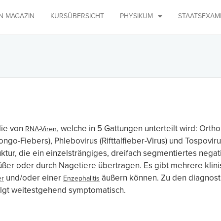
IN MAGAZIN
KURSÜBERSICHT
PHYSIKUM
STAATSEXAM
lie von
, welche in 5 Gattungen unterteilt wird: Orth
RNA-Viren
ongo-Fiebers), Phlebovirus (Rifttalfieber-Virus) und Tospo
uktur, die ein einzelsträngiges, dreifach segmentiertes neg
ßer oder durch Nagetiere übertragen. Es gibt mehrere klin
und/oder einer
äußern können. Zu den diagnos
er
Enzephalitis
olgt weitestgehend symptomatisch.