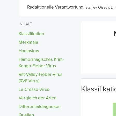
Redaktionelle Verantwortung:
,
Stanley Oiseth
Li
INHALT
Klassifikation
Merkmale
Hantavirus
Hämorrhagisches Krim-
Kongo-Fieber-Virus
Rift-Valley-Fieber-Virus
(RVF-Virus)
Klassifikat
La-Crosse-Virus
Vergleich der Arten
Differentialdiagnosen
Quellen