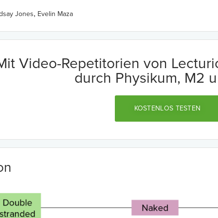
,
ndsay Jones
Evelin Maza
Mit Video-Repetitorien von Lectur
durch Physikum, M2 u
KOSTENLOS TESTEN
ion