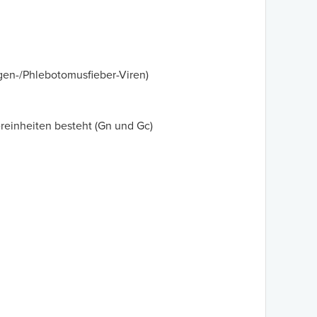
iegen-/Phlebotomusfieber-Viren)
ereinheiten besteht (Gn und Gc)