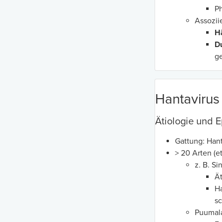
Ph
Assozii
H
D
ge
Hantavirus
Ätiologie und 
Gattung: Hant
> 20 Arten (
z. B. S
Ät
H
s
Puumala