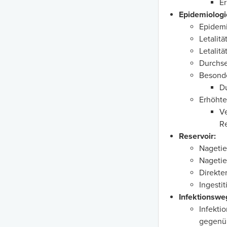
E
Epidemiologi
Epidemi
Letalitä
Letalit
Durchse
Besonde
D
Erhöhte
Ve
Re
Reservoir:
Nagetier
Nagetie
Direkte
Ingesti
Infektionswe
Infekti
gegenüb