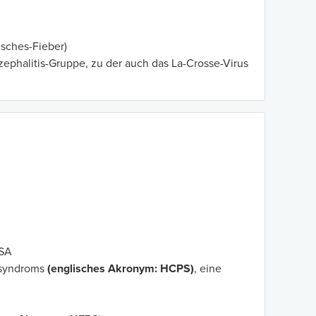
isches-Fieber)
nzephalitis-Gruppe, zu der auch das La-Crosse-Virus
USA
lsyndroms
(englisches Akronym: HCPS)
, eine