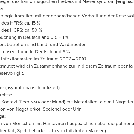
rreger des hämorrhagischen Fiebers mit Nierensyndrom
(englis
e:
ologie korreliert mit der geografischen Verbreitung der Reservo
t des HFRS: ca. 15 %
ät des HCPS: ca. 50 %
uchung in Deutschland 0,5 – 1 %
rs betroffen sind Land- und Waldarbeiter
urchseuchung in Deutschland 6 %
 Infektionsraten im Zeitraum 2007 – 2010
rmutet wird ein Zusammenhang zur in diesem Zeitraum ebenfall
servoir gilt.
e (asymptomatisch, infiziert)
rbisse
r Kontakt (über
oder Mund) mit Materialien, die mit Nagetier
Nase
tion von Nagetierkot, Speichel oder Urin
ge:
on von Menschen mit Hantaviren hauptsächlich über die pulmo
er Kot, Speichel oder Urin von infizierten Mäusen)