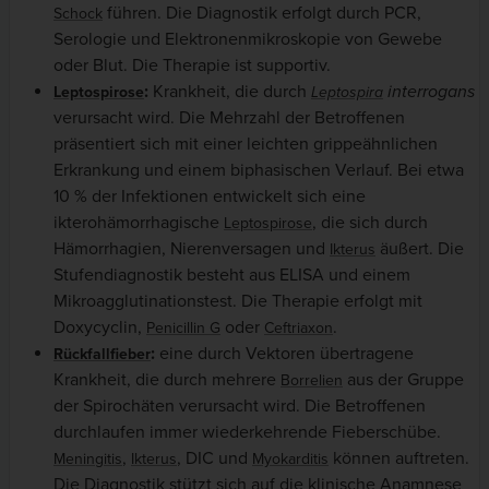
führen. Die Diagnostik erfolgt durch PCR,
Schock
Serologie und Elektronenmikroskopie von Gewebe
oder Blut. Die Therapie ist supportiv.
:
Krankheit, die durch
interrogans
Leptospirose
Leptospira
verursacht wird. Die Mehrzahl der Betroffenen
präsentiert sich mit einer leichten grippeähnlichen
Erkrankung und einem biphasischen Verlauf. Bei etwa
10 % der Infektionen entwickelt sich eine
ikterohämorrhagische
, die sich durch
Leptospirose
Hämorrhagien, Nierenversagen und
äußert. Die
Ikterus
Stufendiagnostik besteht aus ELISA und einem
Mikroagglutinationstest. Die Therapie erfolgt mit
Doxycyclin,
oder
.
Penicillin G
Ceftriaxon
:
eine durch Vektoren übertragene
Rückfallfieber
Krankheit, die durch mehrere
aus der Gruppe
Borrelien
der Spirochäten verursacht wird. Die Betroffenen
durchlaufen immer wiederkehrende Fieberschübe.
,
, DIC und
können auftreten.
Meningitis
Ikterus
Myokarditis
Die Diagnostik stützt sich auf die klinische Anamnese