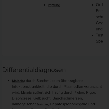
Ordnu
Impfung
Entsor
scharf
Gegen
und Abf
Testen
Spende
Differentialdiagnosen
:
durch Stechmücken übertragbare
Malaria
Infektionskrankheit, die durch
Plasmodien verursacht
wird.
äußert sich häufig durch
, Rigor,
Malaria
Fieber
Diaphorese, Gelbsucht, Bauchschmerzen,
hämolytischer
, Hepatosplenomegalie und
Anämie