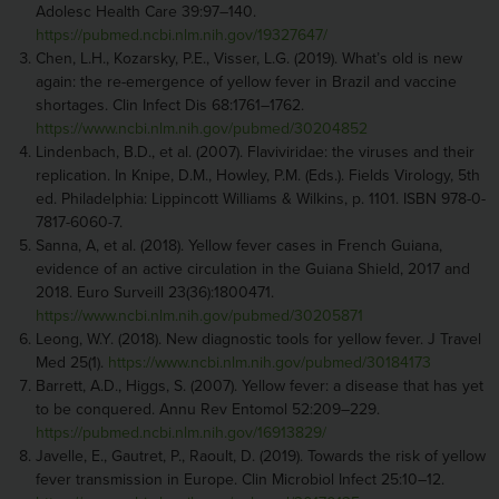
Adolesc Health Care 39:97–140.
https://pubmed.ncbi.nlm.nih.gov/19327647/
Chen, L.H., Kozarsky, P.E., Visser, L.G. (2019). What’s old is new
again: the re-emergence of yellow fever in Brazil and vaccine
shortages. Clin Infect Dis 68:1761–1762.
https://www.ncbi.nlm.nih.gov/pubmed/30204852
Lindenbach, B.D., et al. (2007). Flaviviridae: the viruses and their
replication. In Knipe, D.M., Howley, P.M. (Eds.). Fields Virology, 5th
ed. Philadelphia: Lippincott Williams & Wilkins, p. 1101. ISBN 978-0-
7817-6060-7.
Sanna, A, et al. (2018). Yellow fever cases in French Guiana,
evidence of an active circulation in the Guiana Shield, 2017 and
2018. Euro Surveill 23(36):1800471.
https://www.ncbi.nlm.nih.gov/pubmed/30205871
Leong, W.Y. (2018). New diagnostic tools for yellow fever. J Travel
Med 25(1).
https://www.ncbi.nlm.nih.gov/pubmed/30184173
Barrett, A.D., Higgs, S. (2007). Yellow fever: a disease that has yet
to be conquered. Annu Rev Entomol 52:209–229.
https://pubmed.ncbi.nlm.nih.gov/16913829/
Javelle, E., Gautret, P., Raoult, D. (2019). Towards the risk of yellow
fever transmission in Europe. Clin Microbiol Infect 25:10–12.