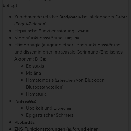
beträgt.
Zunehmende relative
bei steigendem
Bradykardie
Fieber
(Faget-Zeichen)
Hepatische Funktionsstörung:
Ikterus
Nierenfunktionsstörung:
Oligurie
Hämorrhagie (aufgrund einer Leberfunktionsstörung
und disseminierter intravasale Gerinnung (Englisches
Akronym: DIC)):
Epistaxis
Meläna
Hämatemesis (
von Blut oder
Erbrechen
Blutbestandteilen)
Hämaturie
:
Pankreatitis
Übelkeit und
Erbrechen
Epigastrischer Schmerz
Myokarditis
ZNS-Funktionsstörungen (aufgrund einer