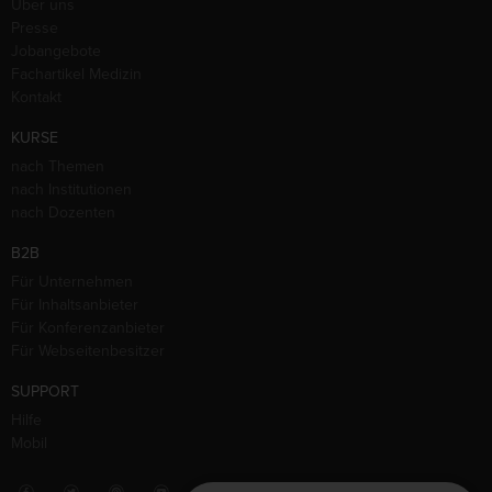
Über uns
Presse
Jobangebote
Fachartikel Medizin
Kontakt
KURSE
nach Themen
nach Institutionen
nach Dozenten
B2B
Für Unternehmen
Für Inhaltsanbieter
Für Konferenzanbieter
Für Webseitenbesitzer
SUPPORT
Hilfe
Mobil