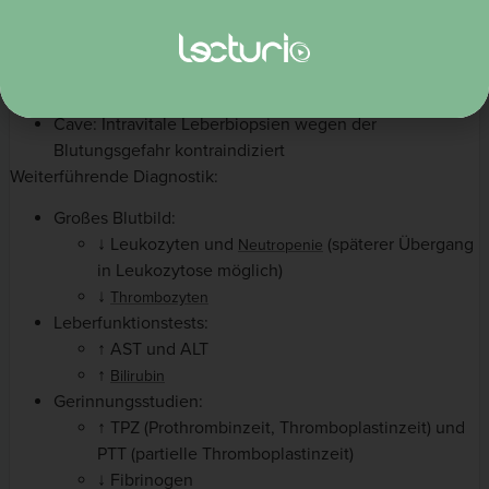
Nachweis der viralen
im Blut mittels PCR
RNA
Zellkultur
Post mortem: Nachweis von Gelbfieberantigen in der
mittels Immunohistochemie
Leber
Cave: Intravitale Leberbiopsien wegen der
Blutungsgefahr kontraindiziert
Weiterführende Diagnostik:
Großes Blutbild:
↓ Leukozyten und
(späterer Übergang
Neutropenie
in Leukozytose möglich)
↓
Thrombozyten
Leberfunktionstests:
↑ AST und ALT
↑
Bilirubin
Gerinnungsstudien:
↑ TPZ (Prothrombinzeit, Thromboplastinzeit) und
PTT (partielle Thromboplastinzeit)
↓ Fibrinogen