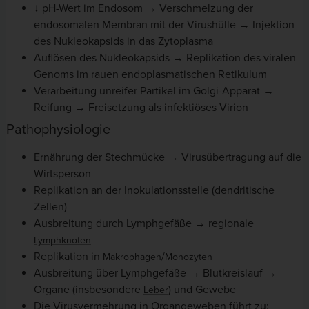
↓ pH-Wert im Endosom → Verschmelzung der
endosomalen Membran mit der Virushülle → Injektion
des Nukleokapsids in das Zytoplasma
Auflösen des Nukleokapsids → Replikation des viralen
Genoms im rauen endoplasmatischen Retikulum
Verarbeitung unreifer Partikel im Golgi-Apparat →
Reifung → Freisetzung als infektiöses Virion
Pathophysiologie
Ernährung der Stechmücke → Virusübertragung auf die
Wirtsperson
Replikation an der Inokulationsstelle (dendritische
Zellen)
Ausbreitung durch Lymphgefäße → regionale
Lymphknoten
Replikation in
/
Makrophagen
Monozyten
Ausbreitung über Lymphgefäße → Blutkreislauf →
Organe (insbesondere
) und Gewebe
Leber
Die Virusvermehrung in Organgeweben führt zu: