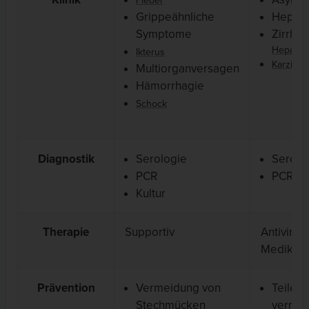
Fieber
Grippeähnliche
Hepatit
Symptome
Zirrho
Hepatoze
Ikterus
Karzino
Multiorganversagen
Hämorrhagie
Schock
Diagnostik
Serologie
Serolo
PCR
PCR
Kultur
Therapie
Supportiv
Antivirale
Medikam
Prävention
Vermeidung von
Teilen
Stechmücken
vermei