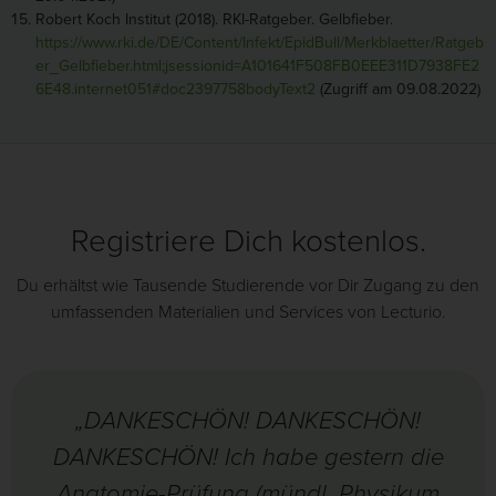
Robert Koch Institut (2018). RKI-Ratgeber. Gelbfieber.
https://www.rki.de/DE/Content/Infekt/EpidBull/Merkblaetter/Ratgeb
er_Gelbfieber.html;jsessionid=A101641F508FB0EEE311D7938FE2
6E48.internet051#doc2397758bodyText2
(Zugriff am 09.08.2022)
Registriere Dich kostenlos.
Du erhältst wie Tausende Studierende vor Dir Zugang zu den
umfassenden Materialien und Services von Lecturio.
„DANKESCHÖN! DANKESCHÖN!
DANKESCHÖN! Ich habe gestern die
Anatomie-Prüfung (mündl. Physikum