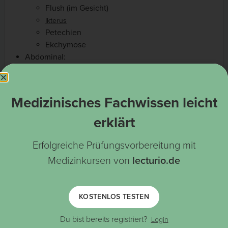
Flush (im Gesicht)
Ikterus
Petechien
Ekchymose
Abdominal:
Epigastrale Schmerzempfindlichkeit
Hepatomegalie
:
Nieren
Medizinisches Fachwissen leicht
Dunkler Urin
Hämaturie
erklärt
Erfolgreiche Prüfungsvorbereitung mit
Diagnostik und Therapie
Medizinkursen von
lecturio.de
Diagnostik
KOSTENLOS TESTEN
Spezifische Tests:
Du bist bereits registriert?
Login
Serologie (ELISA) für IgM-Antikörper