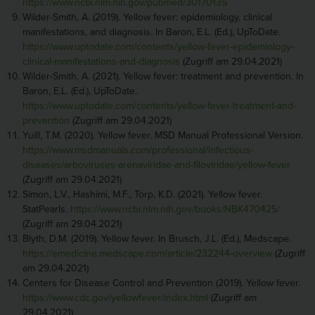
https://www.ncbi.nlm.nih.gov/pubmed/30170135
Wilder-Smith, A. (2019). Yellow fever: epidemiology, clinical
manifestations, and diagnosis. In Baron, E.L. (Ed.), UpToDate.
https://www.uptodate.com/contents/yellow-fever-epidemiology-
clinical-manifestations-and-diagnosis
(Zugriff am 29.04.2021)
Wilder-Smith, A. (2021). Yellow fever: treatment and prevention. In
Baron, E.L. (Ed.), UpToDate.
https://www.uptodate.com/contents/yellow-fever-treatment-and-
prevention
(Zugriff am 29.04.2021)
Yuill, T.M. (2020). Yellow fever. MSD Manual Professional Version.
https://www.msdmanuals.com/professional/infectious-
diseases/arboviruses-arenaviridae-and-filoviridae/yellow-fever
(Zugriff am 29.04.2021)
Simon, L.V., Hashimi, M.F., Torp, K.D. (2021). Yellow fever.
StatPearls.
https://www.ncbi.nlm.nih.gov/books/NBK470425/
(Zugriff am 29.04.2021)
Blyth, D.M. (2019). Yellow fever. In Brusch, J.L. (Ed.), Medscape.
https://emedicine.medscape.com/article/232244-overview
(Zugriff
am 29.04.2021)
Centers for Disease Control and Prevention (2019). Yellow fever.
https://www.cdc.gov/yellowfever/index.html
(Zugriff am
29.04.2021)