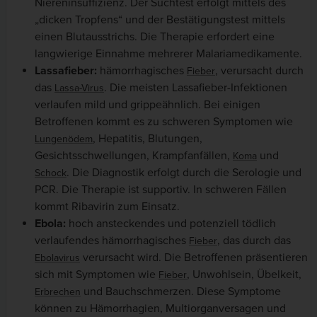
Niereninsuffizienz. Der Suchtest erfolgt mittels des
„dicken Tropfens“ und der Bestätigungstest mittels
einen Blutausstrichs. Die Therapie erfordert eine
langwierige Einnahme mehrerer Malariamedikamente.
Lassafieber:
hämorrhagisches
, verursacht durch
Fieber
das
. Die meisten Lassafieber-Infektionen
Lassa-Virus
verlaufen mild und grippeähnlich. Bei einigen
Betroffenen kommt es zu schweren Symptomen wie
, Hepatitis, Blutungen,
Lungenödem
Gesichtsschwellungen, Krampfanfällen,
und
Koma
. Die Diagnostik erfolgt durch die Serologie und
Schock
PCR. Die Therapie ist supportiv. In schweren Fällen
kommt Ribavirin zum Einsatz.
Ebola:
hoch ansteckendes und potenziell tödlich
verlaufendes hämorrhagisches
, das durch das
Fieber
verursacht wird. Die Betroffenen präsentieren
Ebolavirus
sich mit Symptomen wie
, Unwohlsein, Übelkeit,
Fieber
und Bauchschmerzen. Diese Symptome
Erbrechen
können zu Hämorrhagien, Multiorganversagen und