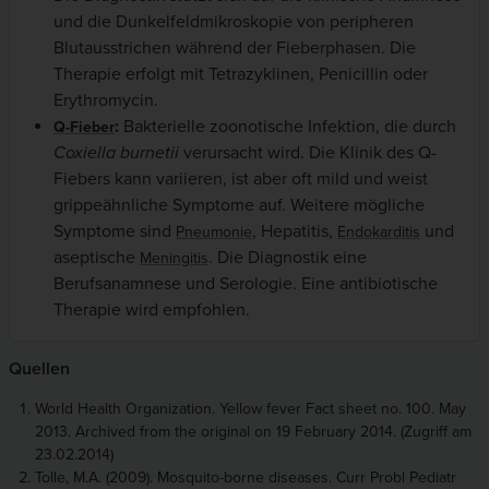
und die Dunkelfeldmikroskopie von peripheren
Blutausstrichen während der Fieberphasen. Die
Therapie erfolgt mit Tetrazyklinen, Penicillin oder
Erythromycin.
:
Bakterielle zoonotische Infektion, die durch
Q-Fieber
Coxiella burnetii
verursacht wird. Die Klinik des Q-
Fiebers kann variieren, ist aber oft mild und weist
grippeähnliche Symptome auf. Weitere mögliche
Symptome sind
, Hepatitis,
und
Pneumonie
Endokarditis
aseptische
. Die Diagnostik eine
Meningitis
Berufsanamnese und Serologie. Eine antibiotische
Therapie wird empfohlen.
Quellen
World Health Organization. Yellow fever Fact sheet no. 100. May
2013. Archived from the original on 19 February 2014. (Zugriff am
23.02.2014)
Tolle, M.A. (2009). Mosquito-borne diseases. Curr Probl Pediatr