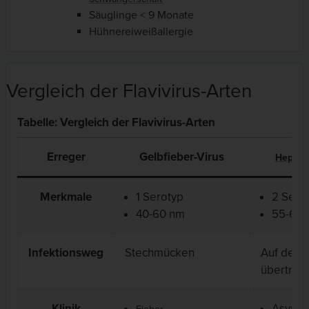
Säuglinge < 9 Monate
Hühnereiweißallergie
Vergleich der Flavivirus-Arten
Tabelle: Vergleich der Flavivirus-Arten
Erreger
Gelbfieber-Virus
Hepatit
Merkmale
1 Serotyp
2 Sero
40-60 nm
55-65 
Infektionsweg
Stechmücken
Auf dem 
übertrag
Klinik
Asympt