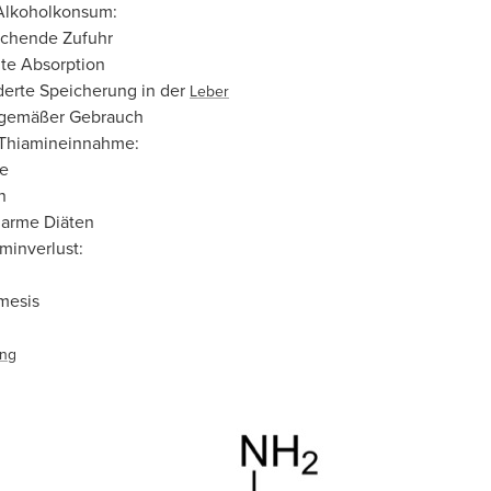
Alkoholkonsum:
ichende Zufuhr
te Absorption
erte Speicherung in der
Leber
gemäßer Gebrauch
 Thiamineinnahme:
ie
n
arme Diäten
minverlust:
mesis
ung