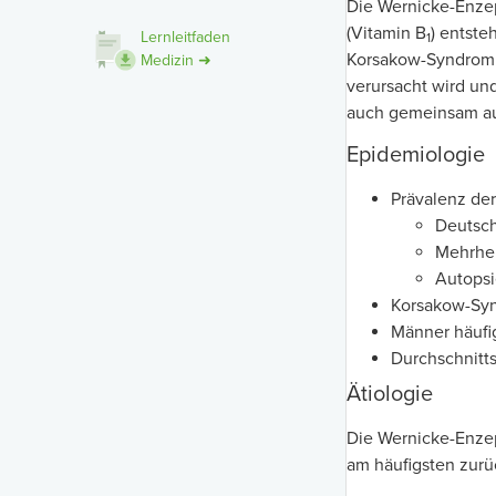
Die Wernicke-Enze
(Vitamin B
) entste
Lernleitfaden
1
Korsakow-Syndrom i
Medizin ➜
verursacht wird un
auch gemeinsam au
Epidemiologie
Prävalenz der
Deutsch
Mehrhei
Autopsi
Korsakow-Syn
Männer häufig
Durchschnitts
Ätiologie
Die Wernicke-Enze
am häufigsten zurü