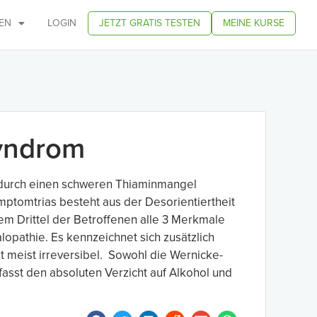
EN
LOGIN
JETZT GRATIS TESTEN
MEINE KURSE
yndrom
ie durch einen schweren Thiaminmangel
mptomtrias besteht aus der Desorientiertheit
em Drittel der Betroffenen alle 3 Merkmale
opathie. Es kennzeichnet sich zusätzlich
 meist irreversibel. Sowohl die Wernicke-
asst den absoluten Verzicht auf Alkohol und