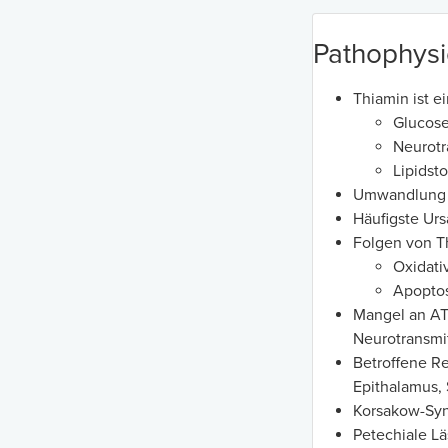
Pathophysi
Thiamin ist e
Glucose
Neurotr
Lipidst
Umwandlung v
Häufigste Ur
Folgen von T
Oxidati
Apopto
Mangel an AT
Neurotransmi
Betroffene Re
Epithalamus,
Korsakow-Syn
Petechiale L