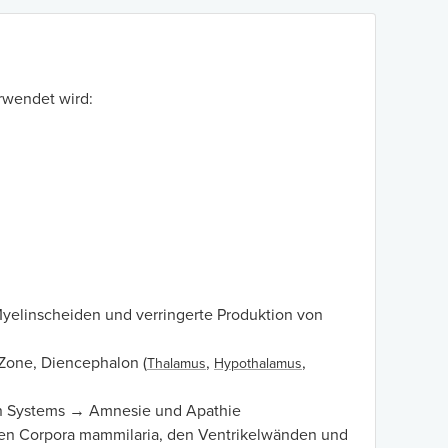
erwendet wird:
yelinscheiden und verringerte Produktion von
 Zone, Diencephalon (
,
,
Thalamus
Hypothalamus
en Systems → Amnesie und Apathie
den Corpora mammilaria, den Ventrikelwänden und