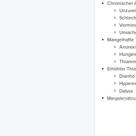
Chronischer 
Unzure
Schlech
Vermind
Unsach
Mangelhafte
Anorex
Hunger
Thiamin
Erhöhter Thia
Diarrhö
Hypere
Dialyse
Mangelernähr