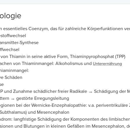
ologie
in essentielles Coenzym, das für zahlreiche Körperfunktionen v
stoffwechsel
ansmitter-Synthese
offwechsel
on Thiamin in seine aktive Form, Thiaminpyrophosphat (TPP)
sachen von Thiaminmangel: Alkoholismus und
Unterernährung
hiaminmangel:
ve Schäden
se
P und Zunahme schädlicher freier Radikale → Schädigung der M
ttern → gestörte Erregungsleitung
gionen bei der Wernicke-Enzephalopathie: v.a. periventrikuläre
 Subthalamus) und Mesencephalon
drom: langfristige Schädigung der Komponenten des limbisch
äsionen und Blutungen in kleinen Gefäßen im Mesencephalon, 