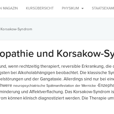
IN MAGAZIN
KURSÜBERSICHT
PHYSIKUM
STAATSEXAM
d Korsakow-Syndrom
lopathie und Korsakow-S
und, wenn rechtzeitig therapiert, reversible Erkrankung, d
igsten bei Alkoholabhängigen beobachtet. Die klassische Sy
störungen und der Gangataxie. Allerdings sind nur bei ein
schwere
-Enzephal
neuropsychiatrische Spätmanifestation der
Wernicke
minderung und Affektverflachung. Das Korsakow-Syndrom ist
m können klinisch diagnostiziert werden. Die Therapie umf