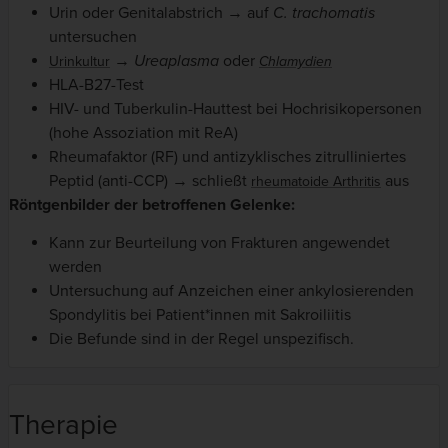
Urin oder Genitalabstrich → auf
C. trachomatis
untersuchen
→
Ureaplasma
oder
Urinkultur
Chlamydien
HLA-B27-Test
HIV- und Tuberkulin-Hauttest bei Hochrisikopersonen
(hohe Assoziation mit ReA)
Rheumafaktor (RF) und antizyklisches zitrulliniertes
Peptid (anti-CCP) → schließt
aus
rheumatoide Arthritis
Röntgenbilder der betroffenen Gelenke:
Kann zur Beurteilung von Frakturen angewendet
werden
Untersuchung auf Anzeichen einer ankylosierenden
Spondylitis bei Patient*innen mit Sakroiliitis
Die Befunde sind in der Regel unspezifisch.
Therapie