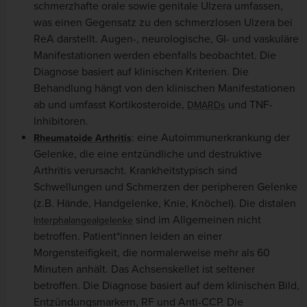
schmerzhafte orale sowie genitale Ulzera umfassen,
was einen Gegensatz zu den schmerzlosen Ulzera bei
ReA darstellt. Augen-, neurologische, GI- und vaskuläre
Manifestationen werden ebenfalls beobachtet. Die
Diagnose basiert auf klinischen Kriterien. Die
Behandlung hängt von den klinischen Manifestationen
ab und umfasst Kortikosteroide,
und TNF-
DMARDs
Inhibitoren.
: eine Autoimmunerkrankung der
Rheumatoide Arthritis
Gelenke, die eine entzündliche und destruktive
Arthritis verursacht. Krankheitstypisch sind
Schwellungen und Schmerzen der peripheren Gelenke
(z.B. Hände, Handgelenke, Knie, Knöchel). Die distalen
sind im Allgemeinen nicht
Interphalangealgelenke
betroffen. Patient*innen leiden an einer
Morgensteifigkeit, die normalerweise mehr als 60
Minuten anhält. Das Achsenskellet ist seltener
betroffen. Die Diagnose basiert auf dem klinischen Bild,
Entzündungsmarkern, RF und Anti-CCP. Die