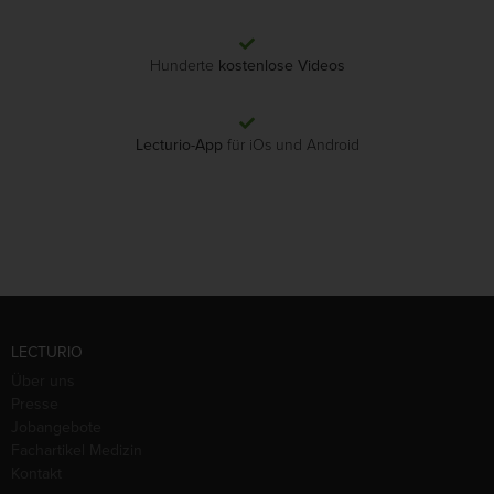
Hunderte
kostenlose Videos
Lecturio-App
für iOs und Android
LECTURIO
Über uns
Presse
Jobangebote
Fachartikel Medizin
Kontakt