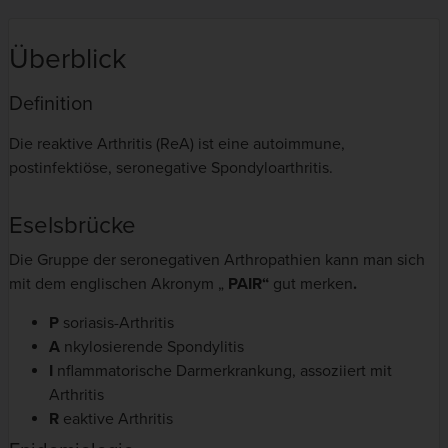
Überblick
Definition
Die reaktive Arthritis (ReA) ist eine autoimmune,
postinfektiöse, seronegative Spondyloarthritis.
Eselsbrücke
Die Gruppe der seronegativen Arthropathien kann man sich
mit dem englischen Akronym „
PAIR“
gut merken
.
P
soriasis-Arthritis
A
nkylosierende Spondylitis
I
nflammatorische Darmerkrankung, assoziiert mit
Arthritis
R
eaktive Arthritis