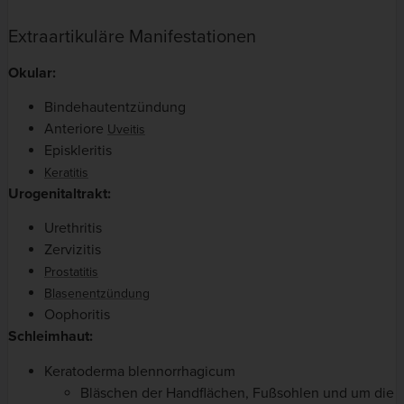
Extraartikuläre Manifestationen
Okular:
Bindehautentzündung
Anteriore
Uveitis
Episkleritis
Keratitis
Urogenitaltrakt:
Urethritis
Zervizitis
Prostatitis
Blasenentzündung
Oophoritis
Schleimhaut:
Keratoderma blennorrhagicum
Bläschen der Handflächen, Fußsohlen und um die