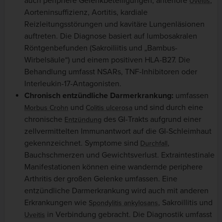
auch periphere Gelenkbeteiligungen, anteriore
,
Uveitis
Aorteninsuffizienz, Aortitis, kardiale
Reizleitungsstörungen und kavitäre Lungenläsionen
auftreten. Die Diagnose basiert auf lumbosakralen
Röntgenbefunden (Sakroiliitis und „Bambus-
Wirbelsäule“) und einem positiven HLA-B27. Die
Behandlung umfasst NSARs, TNF-Inhibitoren oder
Interleukin-17-Antagonisten.
Chronisch entzündliche Darmerkrankung:
umfassen
und
und sind durch eine
Morbus Crohn
Colitis ulcerosa
chronische
des GI-Trakts aufgrund einer
Entzündung
zellvermittelten Immunantwort auf die GI-Schleimhaut
gekennzeichnet. Symptome sind
,
Durchfall
Bauchschmerzen und Gewichtsverlust. Extraintestinale
Manifestationen können eine wandernde periphere
Arthritis der großen Gelenke umfassen. Eine
entzündliche Darmerkrankung wird auch mit anderen
Erkrankungen wie
, Sakroillitis und
Spondylitis ankylosans
in Verbindung gebracht. Die Diagnostik umfasst
Uveitis