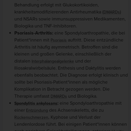
Behandlung erfolgt mit Glukokortikoiden,
krankheitsmodifizierenden Antirheumatika (
)
DMARDs
und NSARs sowie immunsuppressiven Medikamenten,
Biologika und TNF-Inhibitoren.
Psoriasis-Arthritis:
eine Spondyloarthropathie, die bei
Patient*innen mit
auftritt. Diese entzündliche
Psoriasis
Arthritis ist häufig asymmetrisch. Betroffen sind die
kleinen und großen Gelenke, einschließlich der
distalen
und der
Interphalangealgelenke
Iliosakralwirbelsäule. Enthesis und Daktylitis werden
ebenfalls beobachtet. Die Diagnose erfolgt klinisch und
sollte bei Psoriasis-Patient*innen als mögliche
Komplikation in Betracht gezogen werden. Die
Therapie umfasst
und Biologika.
DMARDs
:
eine Spondyloarthropathie mit
Spondylitis ankylosans
einer
des Achsenskeletts, die zu
Entzündung
, Kyphose und Verlust der
Rückenschmerzen
Lendenlordose führt. Bei einigen Patient*innen können