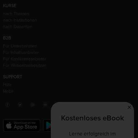
KURSE
nach Themen
nach Institutionen
nach Dozenten
B2B
Für Unternehmen
Für Inhaltsanbieter
Für Konferenzanbieter
Für Webseitenbesitzer
SUPPORT
Hilfe
Mobil
Kostenloses eBook
Lerne erfolgreich im