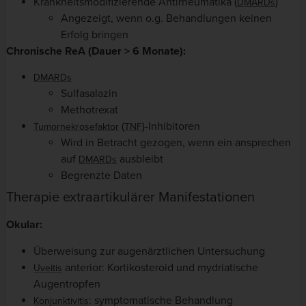
Krankheitsmodifizierende Antirheumatika (
)
DMARDs
Angezeigt, wenn o.g. Behandlungen keinen
Erfolg bringen
Chronische ReA (Dauer > 6 Monate):
DMARDs
Sulfasalazin
Methotrexat
(
)-Inhibitoren
Tumornekrosefaktor
TNF
Wird in Betracht gezogen, wenn ein ansprechen
auf
ausbleibt
DMARDs
Begrenzte Daten
Therapie extraartikulärer Manifestationen
Okular:
Überweisung zur augenärztlichen Untersuchung
anterior: Kortikosteroid und mydriatische
Uveitis
Augentropfen
: symptomatische Behandlung
Konjunktivitis