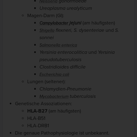
gonorrhoeae
Neisseria
Ureaplasma urealyticum
Magen-Darm (GI):
jejuni
(am häufigsten)
Campylobacter
flexneri, S. dysenteriae
und
S.
Shigella
sonnei
Salmonella enterica
Yersinia enterocolitica
und
Yersinia
pseudotuberculosis
Clostridioides difficile
Escherichia coli
Lungen (seltener):
Chlamydien-Pneumonie
tuberculosis
Mycobacterium
Genetische Assoziationen:
HLA-B27
(am häufigsten)
HLA-B51
HLA-DRB1
Die genaue Pathophysiologie ist unbekannt.