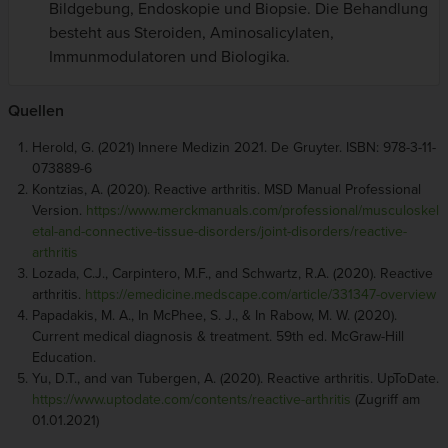
Bildgebung, Endoskopie und Biopsie. Die Behandlung
besteht aus Steroiden, Aminosalicylaten,
Immunmodulatoren und Biologika.
Quellen
Herold, G. (2021) Innere Medizin 2021. De Gruyter. ISBN: 978-3-11-
073889-6
Kontzias, A. (2020). Reactive arthritis. MSD Manual Professional
Version.
https://www.merckmanuals.com/professional/musculoskel
etal-and-connective-tissue-disorders/joint-disorders/reactive-
arthritis
Lozada, C.J., Carpintero, M.F., and Schwartz, R.A. (2020). Reactive
arthritis.
https://emedicine.medscape.com/article/331347-overview
Papadakis, M. A., In McPhee, S. J., & In Rabow, M. W. (2020).
Current medical diagnosis & treatment. 59th ed. McGraw-Hill
Education.
Yu, D.T., and van Tubergen, A. (2020). Reactive arthritis. UpToDate.
https://www.uptodate.com/contents/reactive-arthritis
(Zugriff am
01.01.2021)