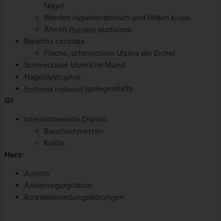
Nägel
Werden hyperkeratotisch und bilden
Kruste
Ähnelt
pustulosa
Psoriasis
Balanitis circinata
Flache, schmerzlose Ulzera der Eichel
Schmerzlose Ulzera im Mund
Nageldystrophie
(gelegentlich)
Erythema nodosum
GI:
Intermittierende Diarrhö
Bauchschmerzen
Kolitis
Herz:
Aortitis
Aortenregurgitation
Reizweiterleitungsstörungen