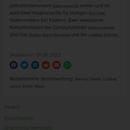
selbstlimitierenden
einher und ist
Gastroenteritis
auch eine Hauptursache für blutigen
,
Durchfall
insbesondere bei Kindern. Zwei assoziierte
Komplikationen der
Campylobacter
Gastroenteritis
sind das
und die
Guillain-Barré-Syndrom
reaktive Arthritis
.
Aktualisiert: 01.06.2023
Redaktionelle Verantwortung:
,
Stanley Oiseth
Lindsay
,
Jones
Evelin Maza
INHALT
Klassifikation
Allgemeine Merkmale