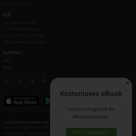
nach Dozenten
B2B
Für Unternehmen
Für Inhaltsanbieter
Für Konferenzanbieter
Für Webseitenbesitzer
SUPPORT
Hilfe
Mobil
Kostenloses eBook
Lerne erfolgreich im
Medizinstudium
© 2025 Lecturio GmbH. Alle Rechte vorbehalten.
Datenschutzerklärung
Vertrag widerrufen
Nutzungsbedingungen
PDF DOWNLOADEN
Steuerliche Absetzbarkeit
Impressum