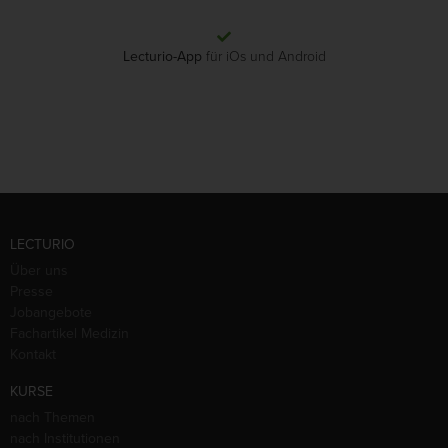
Lecturio-App
für iOs und Android
LECTURIO
Über uns
Presse
Jobangebote
Fachartikel Medizin
Kontakt
KURSE
nach Themen
nach Institutionen