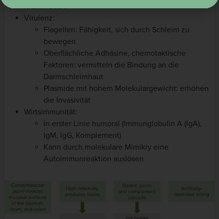
Krankheiten
Virulenz:
Flagellen: Fähigkeit, sich durch Schleim zu
bewegen
Oberflächliche Adhäsine, chemotaktische
Faktoren: vermitteln die Bindung an die
Darmschleimhaut
Plasmide mit hohem Molekulargewicht: erhöhen
die Invasivität
Wirtsimmunität:
In erster Linie humoral (Immunglobulin A (IgA),
IgM, IgG, Komplement)
Kann durch molekulare Mimikry eine
Autoimmunreaktion auslösen