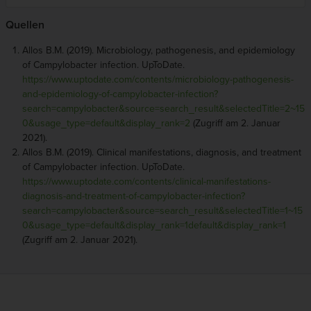
Quellen
Allos B.M. (2019). Microbiology, pathogenesis, and epidemiology
of Campylobacter infection. UpToDate.
https://www.uptodate.com/contents/microbiology-pathogenesis-
and-epidemiology-of-campylobacter-infection?
search=campylobacter&source=search_result&selectedTitle=2~15
0&usage_type=default&display_rank=2
(Zugriff am 2. Januar
2021).
Allos B.M. (2019). Clinical manifestations, diagnosis, and treatment
of Campylobacter infection. UpToDate.
https://www.uptodate.com/contents/clinical-manifestations-
diagnosis-and-treatment-of-campylobacter-infection?
search=campylobacter&source=search_result&selectedTitle=1~15
0&usage_type=default&display_rank=1default&display_rank=1
(Zugriff am 2. Januar 2021).